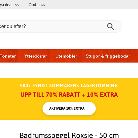
ya deals >>
Outlet >>
Fönster
Ytterdörrar
Utemöbler
Stugor & friggebodar
l & garage
Hus & bygg
Förvaring
Skjutdörrar
500+ FYND I SOMMARENS LAGERTÖMNING
UPP TILL 70% RABATT + 10% EXTRA
AKTIVERA 10% EXTRA →
Badrumsspegel Roxsie - 50 cm