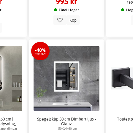
r
995 kr
119
er
Fåtal i lager
I la
Köp
p
-40%
TOM 30/9
60 cm |
Spegelskåp 50 cm Dimbart ljus -
Toalettp
elysning,
Glanz
 Salerno
app, dimbar
50x14x60 cm