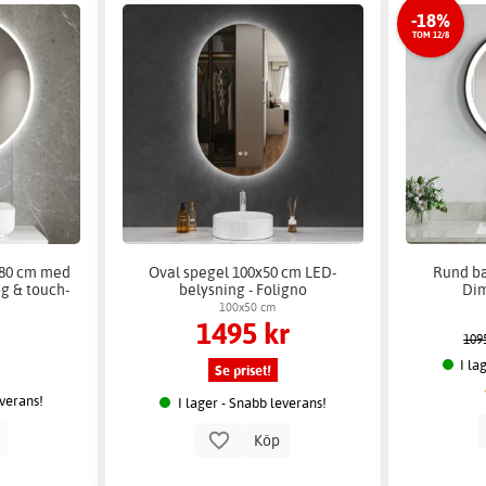
-18%
TOM 12/8
80 cm med
Oval spegel 100x50 cm LED-
Rund b
og & touch-
belysning - Foligno
Dim
100x50 cm
1495 kr
109
I la
Se priset!
everans!
I lager - Snabb leverans!
p
Köp