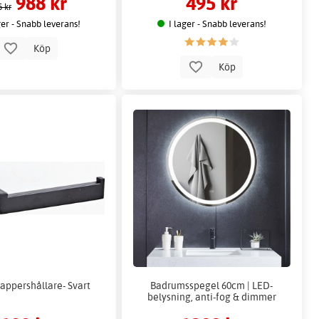
988 kr
495 kr
5 kr
ger - Snabb leverans!
I lager - Snabb leverans!
Köp
Köp
appershållare- Svart
Badrumsspegel 60cm | LED-
belysning, anti-fog & dimmer