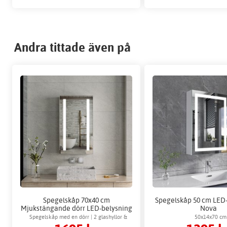
Andra tittade även på
Spegelskåp 70x40 cm
Spegelskåp 50 cm LED-
Mjukstängande dörr LED-belysning
Nova
- Padova
Spegelskåp med en dörr | 2 glashyllor &
50x14x70 cm
dimbar ljusstyrka