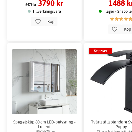
3790 kr
1488 k
ljusstyrka, 3 ljuslägen & fö
6479 kr
Tillverkningsvara
I lager - Snabb l
Köp
Kö
Se priset
Spegelskåp 80 cm LED-belysning -
Tvättställsblandare Sv
Lucent
Poppy
80x14x70 cm
Tålig och stilren tvättst