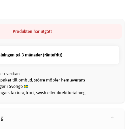
Produkten har utgått
lningen på 3 månader (räntefritt)
ar i veckan
 paket till ombud, större möbler hemleverans
ager i Sverige
gars faktura, kort, swish eller direktbetalning
g: