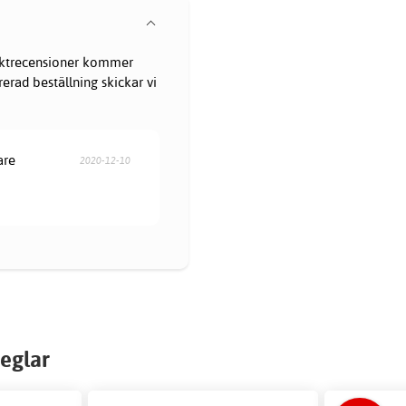
oduktrecensioner kommer
erad beställning skickar vi
are
2020-12-10
eglar