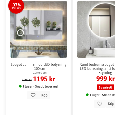
-37%
TOM 30/9
Spegel Lumina med LED-belysning
Rund badrumsspegel 
- 100 cm
LED-belysning, anti-f
styrning
100x60 cm
999 kr
1195 kr
1895 kr
I lager - Snabb leverans!
Se priset!
Köp
I lager - Snabb l
Kö