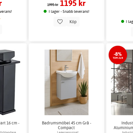
r
1195 kr
rstoringsspegel
1995 kr
everans!
I lager - Snabb leverans!
Köp
I la
p
-8%
TOM 21/8
art 16 cm -
Badrumsmöbel 45 cm Grå -
Indus
Compact
Aluminium
ällsblandare
Lagerrensning!
Industri