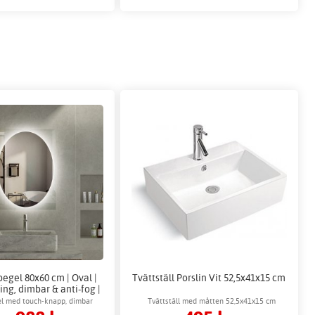
egel 80x60 cm | Oval |
Tvättställ Porslin Vit 52,5x41x15 cm
ng, dimbar & anti-fog |
Benevento
l med touch-knapp, dimbar
Tvättställ med måtten 52,5x41x15 cm
sstyrka & 3 ljuslägen