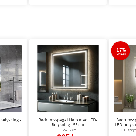
-17%
TOM 12/8
belysning -
Badrumsspegel Halo med LED-
Badrumssp
Belysning - 55 cm
LED-belysni
55x55 cm
LED-spege
lju