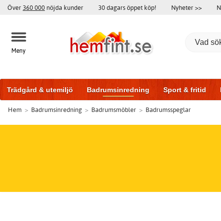
Över
360 000
nöjda kunder
30 dagars öppet köp!
Nyheter >>
N
Meny
Trädgård & utemiljö
Badrumsinredning
Sport & fritid
Hem
>
Badrumsinredning
>
Badrumsmöbler
>
Badrumsspeglar
Träningsutrustning
Badrumsmöbler
Garageportar
Bi