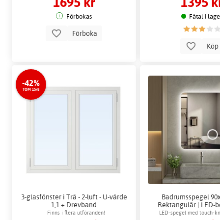
1695 kr
1395 k
Förbokas
Fåtal i lag
Förboka
Kö
-42%
TOM 15/8
3-glasfönster i Trä - 2-luft - U-värde
Badrumsspegel 90x
1,1 + Drevband
Rektangulär | LED-b
dimbar & anti-fog |
Finns i flera utföranden!
LED-spegel med touch-kn