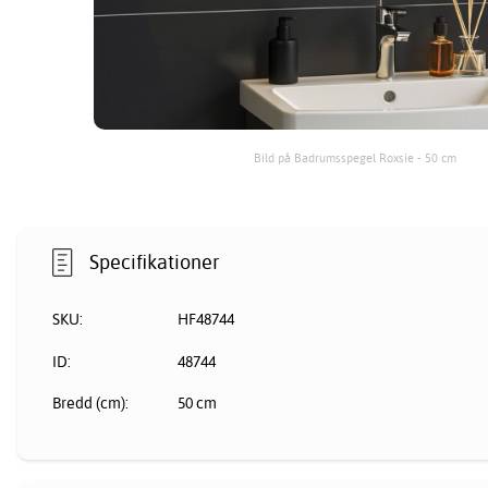
Bild på Badrumsspegel Roxsie - 50 cm
Specifikationer
SKU:
HF48744
ID:
48744
Bredd (cm):
50 cm