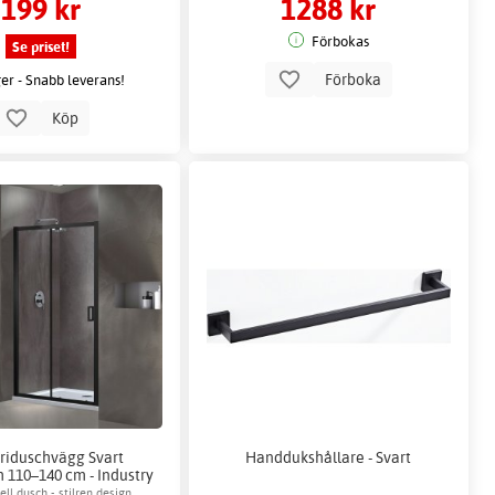
199 kr
1288 kr
Förbokas
Se priset!
Förboka
ger - Snabb leverans!
Köp
triduschvägg Svart
Handdukshållare - Svart
 110–140 cm - Industry
Nisch
ell dusch - stilren design