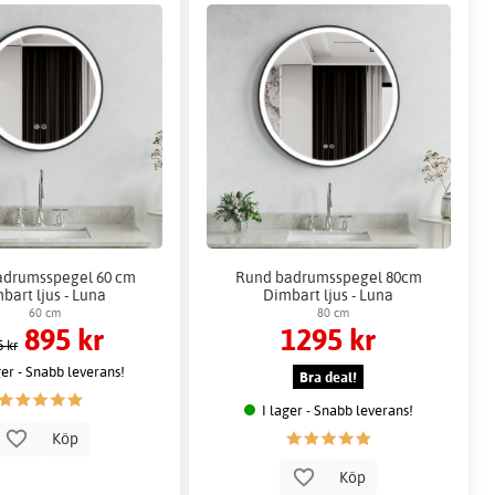
adrumsspegel 60 cm
Rund badrumsspegel 80cm
bart ljus - Luna
Dimbart ljus - Luna
60 cm
80 cm
895 kr
1295 kr
5 kr
ger - Snabb leverans!
Bra deal!
I lager - Snabb leverans!
Köp
Köp