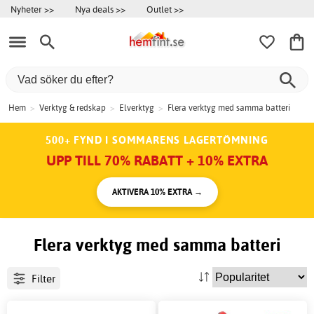
Nyheter >>
Nya deals >>
Outlet >>
Hem
>
Verktyg & redskap
>
Elverktyg
>
Flera verktyg med samma batteri
500+ FYND I SOMMARENS LAGERTÖMNING
UPP TILL 70% RABATT + 10% EXTRA
AKTIVERA 10% EXTRA →
Flera verktyg med samma batteri
Filter