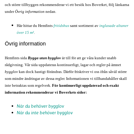
och större tillbyggen rekommenderar vi ett besök hos Boverket, följ länkarna 
under 
Övrig information
 nedan.
Här hittar du Hemfints
fritidshus
samt sortiment av
inglasade altaner
över 15
m
²
.
Övrig information
Hemfints sida 
Bygga utan bygglov
 är till för att ge våra kunder snabb 
rådgivning. Vår sida uppdateras kontinuerligt, lagar och regler på ämnet 
bygglov
 kan dock hastigt förändras. Därför friskriver vi oss ifrån såväl större 
som mindre ändringar av dessa regler. Informationen vi tillhandahåller skall 
inte betraktas som regelverk. 
För kontinuerligt uppdaterad och exakt 
information rekommenderar vi Boverkets sidor:
När du behöver bygglov
När du inte behöver bygglov