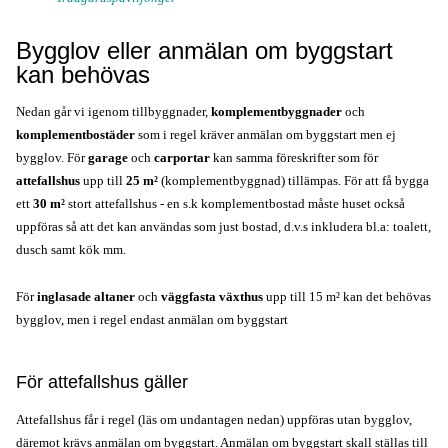
Bygglov eller anmälan om byggstart
kan behövas
Nedan går vi igenom tillbyggnader,
komplementbyggnader
och
komplementbostäder
som i regel kräver anmälan om byggstart men ej
bygglov. För
garage
och
carportar
kan samma föreskrifter som för
attefallshus
upp till
25 m²
(komplementbyggnad) tillämpas. För att få bygga
ett
30 m²
stort attefallshus - en s.k komplementbostad måste huset också
uppföras så att det kan användas som just bostad, d.v.s inkludera bl.a: toalett,
dusch samt kök mm.
För
inglasade altaner
och
v
äggfasta växthus
upp till 15 m² kan det behövas
bygglov, men i regel endast anmälan om byggstart
För attefallshus gäller
Attefallshus
 får i regel (läs om undantagen nedan) uppföras utan bygglov, 
däremot krävs anmälan om byggstart. Anmälan om byggstart skall ställas till 