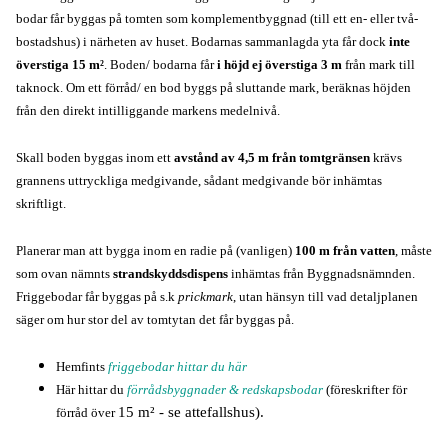
bodar får byggas på tomten som komplementbyggnad (till ett en- eller två-
bostadshus) i närheten av huset. Bodarnas sammanlagda yta
 får dock 
inte 
överstiga 15 m²
. Boden/ bodarna får 
i höjd ej överstiga 3 m
 från mark till 
taknock. Om ett förråd/ en bod byggs på sluttande mark, beräknas höjden 
från den direkt intilliggande markens medelnivå.
Skall boden byggas inom ett 
avstånd av 4,5 m från tomtgränsen
 krävs 
grannens uttryckliga medgivande, sådant medgivande bör inhämtas 
skriftligt.
Planerar man att 
bygga inom en radie på (vanligen) 
100 m från vatten
, måste 
som ovan nämnts 
strandskyddsdispens
 inhämtas från Byggnadsnämnden.
Friggebodar får byggas på s.k 
prickmark
, utan hänsyn till vad detaljplanen 
säger om hur stor del av tomtytan det får byggas på. 
Hemfints 
friggebodar hittar du här
Här hittar du 
förrådsbyggnader & redskapsbodar
 (föreskrifter för 
15 m
² - se attefallshus).
förråd över 