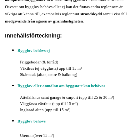
Oavsett om bygglov behövs eller ej kan det finnas andra regler som är 
viktiga att känna till, exempelvis regler runt 
strandskydd
 samt i viss fall 
medgivande
 från
 ägaren av 
grannfastigheten
.
Innehållsförteckning:
Bygglov behövs ej
Friggebodar (& förråd)
Växthus (ej väggfasta) upp till 15 m
²
Skärmtak (altan, entre & balkong)
Bygglov eller anmälan om byggstart kan behövas
Attefallshus samt garage & carport (upp till 25 & 30 m
²)
Väggfasta växthus (upp till 15 m
²)
Inglasad altan 
(upp till 15 m
²)
Bygglov behövs
Uterum (över 
15 m
²)