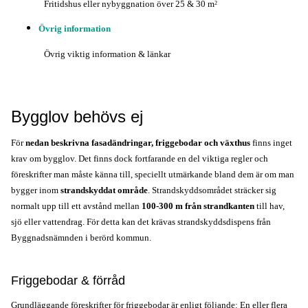
Fritidshus eller nybyggnation över 2
5 & 30 m
²
Övrig information
Övrig viktig information & länkar
Bygglov behövs ej
För 
nedan beskrivna fasadändringar, friggebodar och växthus
 finns inget 
krav om bygglov. Det finns dock fortfarande en del viktiga regler och 
föreskrifter man måste känna till, speciellt utmärkande bland dem är om man 
bygger inom 
strandskyddat område
. Strandskyddsområdet sträcker sig 
normalt upp till ett avstånd mellan 
100-300 m från strandkanten
 till hav, 
sjö eller vattendrag. För detta kan det krävas strandskyddsdispens från 
Byggnadsnämnden i berörd kommun.
Friggebodar & förråd
Grundläggande
 föreskrifter för friggebodar är enligt följande: En eller flera 