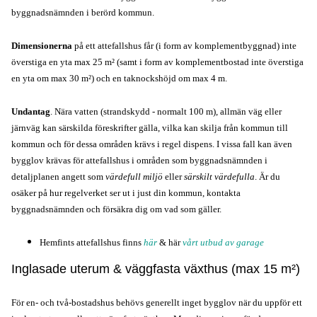
byggnadsnämnden i berörd kommun. 
Dimensionerna
på ett attefallshus får (i form av komplementbyggnad) inte
överstiga en yta max 25 m² (samt i form av komplementbostad inte överstiga
en yta om max 30 m²) och en taknockshöjd om max 4 m.
Undantag
. Nära vatten (strandskydd - normalt 100 m), allmän väg eller 
järnväg kan särskilda föreskrifter gälla, vilka kan skilja från kommun till 
kommun och för dessa områden krävs i regel dispens. I vissa fall kan även 
bygglov krävas för attefallshus i områden som byggnadsnämnden i 
detaljplanen angett som 
värdefull miljö
 eller 
särskilt värdefulla
. Är du 
osäker på hur regelverket ser ut i just din kommun, kontakta 
byggnadsnämnden och försäkra dig om vad som gäller.
Hemfints attefallshus finns 
här
& här 
vårt utbud av 
garage
Inglasade uterum & väggfasta växthus (max
15 m
²)
För en- och två-bostadshus behövs generellt inget bygglov när du uppför ett 