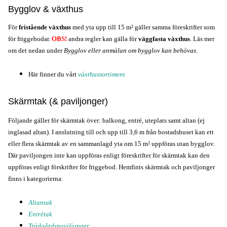
Bygglov & växthus
För 
fristående växthus
 med yta upp till 15 m
² gäller samma föreskrifter som 
för friggebodar. 
OBS!
 andra regler kan gälla för 
väggfasta växthus
. 
Läs mer 
om det nedan under 
Bygglov eller anmälan om bygglov kan behövas
.
Här finner du vårt 
växthussortiment
Skärmtak (& paviljonger)
Följande gäller för skärmtak över: balkong, entré, uteplats samt altan (ej 
inglasad altan). I anslutning till och upp till 3,6 m från bostadshuset kan ett 
eller flera skärmtak av en sammanlagd yta om 15 m
² uppföras utan bygglov. 
Där paviljongen inte kan uppföras enligt föreskrifter för skärmtak kan den 
uppföras enligt förskrifter för friggebod.
Hemfints skärmtak och paviljonger 
finns i kategorierna: 
Altantak
Entrétak
Trädgårdspaviljonger