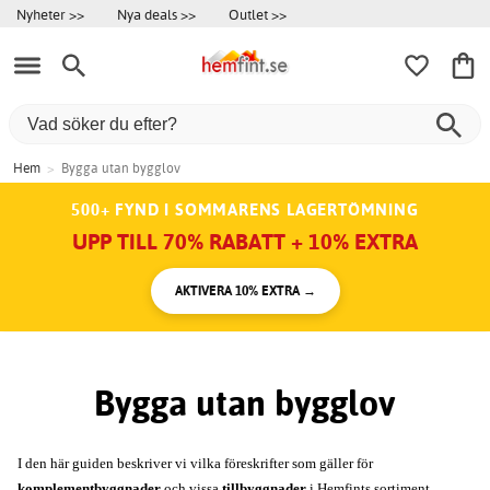
Nyheter >>
Nya deals >>
Outlet >>
Hem
>
Bygga utan bygglov
500+ FYND I SOMMARENS LAGERTÖMNING
UPP TILL 70% RABATT + 10% EXTRA
AKTIVERA 10% EXTRA →
Bygga utan bygglov
I den här guiden beskriver vi vilka föreskrifter som gäller för 
komplementbyggnader
 och vissa 
tillbyggnader
 i Hemfints sortiment. 