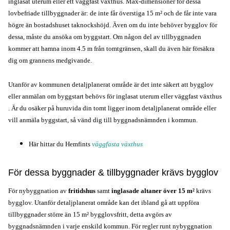
inglasat uterum eller ett väggfast växthus. Max-dimensioner för dessa 
lovbefriade tillbyggnader är: de inte får överstiga 15 m
² och de får inte vara 
högre än bostadshuset taknockshöjd. Även om du inte behöver bygglov för 
dessa, måste du ansöka om byggstart. Om någon del av tillbyggnaden 
kommer att hamna inom 4.5 m från tomtgränsen, skall du även här försäkra 
dig om grannens medgivande.
Utanför av kommunen detaljplanerat område är det inte säkert att bygglov 
eller anmälan om byggstart behövs för inglasat uterum eller väggfast växthus 
. Är du osäker på huruvida din tomt ligger inom detaljplanerat område eller 
vill anmäla byggstart, så vänd dig till byggnadsnämnden i kommun.
Här hittar du Hemfints
väggfasta växthus
För dessa byggnader & tillbyggnader krävs bygglov
För nybyggnation av
fritidshus
samt
inglasade altaner över
15 m
²
 krävs 
bygglov. Utanför detaljplanerat område kan det ibland gå att uppföra 
tillbyggnader större än 
15 m
² bygglovsfritt, detta avgörs av 
byggnadsnämnden i varje enskild kommun. För regler runt nybyggnation 