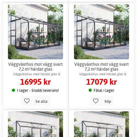
Väggväxthus mot vägg svart
Väggväxthus mot vägg svart
7,2 m² härdat glas
7,2 m² härdat glas
ventilationsfönster
ventilationsfönster +
Väggväxthus med härdat glas &
Väggväxthus med härdat glas &
16995 kr
17079 kr
Växthustillbehör
ventilationsfönster
ventilationsfönster
I lager - Snabb leverans!
Fåtal i lager
Se alla
Köp