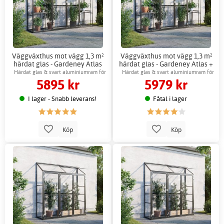
Väggväxthus mot vägg 1,3 m²
Väggväxthus mot vägg 1,3 m²
härdat glas - Gardeney Atlas
härdat glas - Gardeney Atlas +
Växthustillbehör
Härdat glas & svart aluminiumram för
Härdat glas & svart aluminiumram för
5895 kr
5979 kr
hållbarhet
hållbarhet
I lager - Snabb leverans!
Fåtal i lager
Köp
Köp