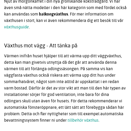
Njut av morgonkaffet i din nya grönskande köksträdgård. Vi har
även små nätta modeller i den här kategorin som med fördel också
kan användas som
balkongväxthus
. För mer information om
växthusen i stort, kan vi även rekommendera dig ett besök till vår
växthusguide
.
Växthus mot vägg - Att tänka på
Värmen inifrån huset hjälper till att värma upp ditt väggväxthus,
detta kan man givetvis utnyttja då det går att använda denna
värmen till att förlänga odlingssäsongen. På samma vis kan
väggfasta växthus också riskera att värma upp ditt hus under
sommarhalvåret, något som inte alltid är uppskattat i en redan
varm bostad. Därför är det av stor vikt att man till den här typen av
installationer sörjer för god ventilation, inte bara för dina
odlingars skull utan även för husets. För detta rekommenderar vi
automatiska fönsteröppnare, ett lätt sätt att förebygga sådan här
problem. Detta och fler nyttigheter som till exempel automatiska
bevattningssystem finner ni under
tillbehör växthus
.