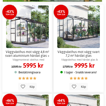
-43%
-43%
TOM 15/8
TOM 15/8
Väggväxthus mot vägg 4,8 m²
Väggväxthus mot vägg svart
svart aluminium härdat glas +
7,2 m² härdat glas
Växthusbord
ventilationsfönster +
Väggmonterat växthus med
Väggväxthus med härdat glas &
5995 kr
9995 kr
Växthusbord
ventilationsfönster
ventilationsfönster
10595 kr
17595 kr
Beställningsvara
I lager - Snabb leverans!
Köp
Köp
-46%
-44%
TOM 15/8
TOM 15/8