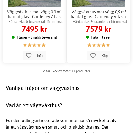
Väggväxthus mot vägg 0,9 m²
Väggväxthus mot vägg 0,9 m²
härdat glas - Gardeney Atlas
härdat glas - Gardeney Atlas +
Växthustillbehör
Härdat glas & lutande tak för optimal
Härdat glas & lutande tak för optimal
7495 kr
7579 kr
odling
odling
I lager - Snabb leverans!
Fåtal i lager
Köp
Köp
Visar
1-22
av totalt
22
produkter
Vanliga frågor om väggväxthus
Vad är ett väggväxthus?
För den odlingsintresserade som inte har så mycket plats
är ett väggväxthus en smart och praktisk lösning. Det