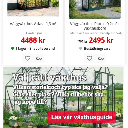
Väggväxthus Atlas - 1,3 m²
Väggväxthus Pluto - 0,9 m² +
Växthusbord
Härdat glas
Med svart sockel och kanalplast. Välj
4488 kr
2495 kr
mellan grön och svart ram.
4795 kr
I lager - Snabb leverans!
Beställningsvara
Köp
Köp