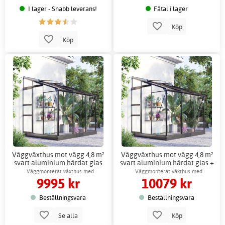
I lager - Snabb leverans!
Fåtal i lager
Köp
Köp
Väggväxthus mot vägg 4,8 m²
Väggväxthus mot vägg 4,8 m²
svart aluminium härdat glas
svart aluminium härdat glas +
Växthustillbehör
Väggmonterat växthus med
Väggmonterat växthus med
9995 kr
10079 kr
ventilationsfönster
ventilationsfönster
Beställningsvara
Beställningsvara
Se alla
Köp