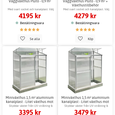
Väggväxthus Pluto - 0,9 m²
Väggväxthus Pluto - 0,9 m² +
Växthustillbehör
Med svart sockel och kanalplast. Välj
Med svart sockel och kanalplast. Välj
4195 kr
4279 kr
mellan grön och svart ram.
mellan grön och svart ram.
Beställningsvara
Beställningsvara
Se alla
Köp
Miniväxthus 1,5 m² aluminium
Miniväxthus 1,5 m² aluminium
kanalplast - Litet växthus mot
kanalplast - Litet växthus mot
vägg
vägg + Växthustillbehör
Skyddar växter från UV-strålning &
Skyddar växter från UV-strålning &
3395 kr
3479 kr
skadedjur
skadedjur