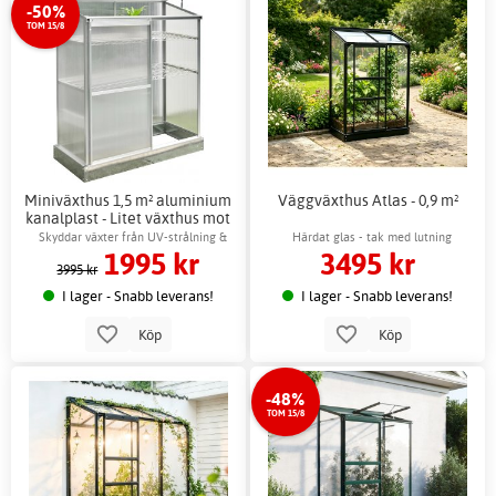
-50%
TOM 15/8
Miniväxthus 1,5 m² aluminium
Väggväxthus Atlas - 0,9 m²
kanalplast - Litet växthus mot
vägg + Växthusbord
Skyddar växter från UV-strålning &
Härdat glas - tak med lutning
1995 kr
3495 kr
skadedjur
3995 kr
I lager - Snabb leverans!
I lager - Snabb leverans!
Köp
Köp
-48%
TOM 15/8