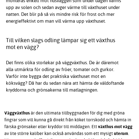
monteras enkelt mot husväggen som under dagen värms
upp av solen och sedan avger värme till växthuset under
natten. Det blir på så vis mindre risk för frost och mer
energieffektivt om man vill värma upp växthuset.
Till vilken slags odling lämpar sig ett växthus
mot en vägg?
Det finns olika storlekar på väggväxthus. De är däremot
alla utmärkta för odling av fröer, tomater och gurkor.
Varför inte bygga det praktiska växthuset mot en
köksvägg? Då har du sedan nära att hämta de väldoftande
kryddorna och grönsakerna till matlagningen.
Väggväxthus
är den ultimata tillbyggnaden för dig med gröna
fingrar som vill kunna gå direkt från köket torrskodd och hämta in
färska grönsaker eller kryddor till middagen. Ett
växthus mot vägg
av lite större kaliber kan också användas som ett mysigt
uterum
.