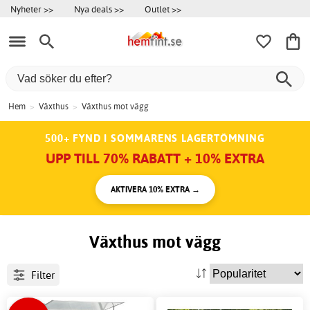
Nyheter >>
Nya deals >>
Outlet >>
Hem
>
Växthus
>
Växthus mot vägg
500+ FYND I SOMMARENS LAGERTÖMNING
UPP TILL 70% RABATT + 10% EXTRA
AKTIVERA 10% EXTRA →
Växthus mot vägg
Filter