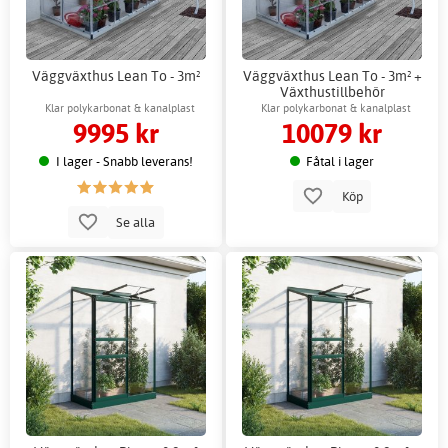
Väggväxthus Lean To - 3m²
Väggväxthus Lean To - 3m² +
Växthustillbehör
Klar polykarbonat & kanalplast
Klar polykarbonat & kanalplast
9995 kr
10079 kr
I lager - Snabb leverans!
Fåtal i lager
Köp
Se alla