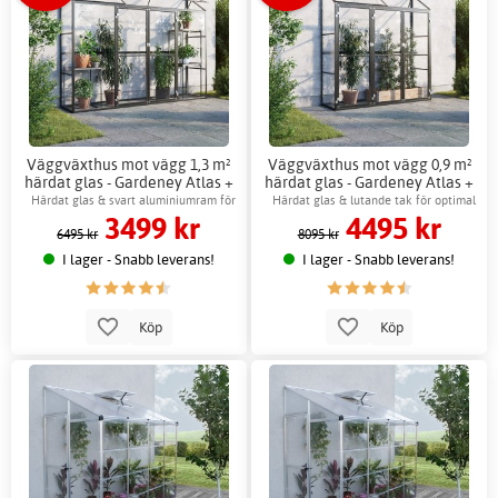
Väggväxthus mot vägg 1,3 m²
Väggväxthus mot vägg 0,9 m²
härdat glas - Gardeney Atlas +
härdat glas - Gardeney Atlas +
Växthusbord
Växthusbord
Härdat glas & svart aluminiumram för
Härdat glas & lutande tak för optimal
3499 kr
4495 kr
hållbarhet
odling
6495 kr
8095 kr
I lager - Snabb leverans!
I lager - Snabb leverans!
Köp
Köp