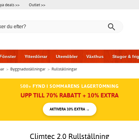
ya deals >>
Outlet >>
Fönster
Ytterdörrar
Utemöbler
Växthus
Stugor & fr
mar
>
Byggnadsställningar
>
Rullställningar
l & garage
Hus & bygg
Förvaring
Skjutdörrar
500+ FYND I SOMMARENS LAGERTÖMNING
UPP TILL 70% RABATT + 10% EXTRA
AKTIVERA 10% EXTRA →
Climtec 2.0 Rullställning