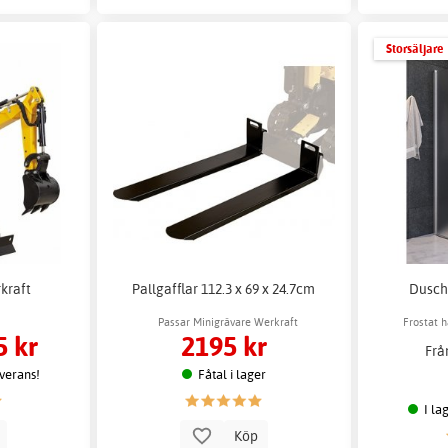
Storsäljare
kraft
Pallgafflar 112.3 x 69 x 24.7cm
Dusch
Passar Minigrävare Werkraft
Frostat 
5 kr
2195 kr
Frå
everans!
Fåtal i lager
I la
p
Köp