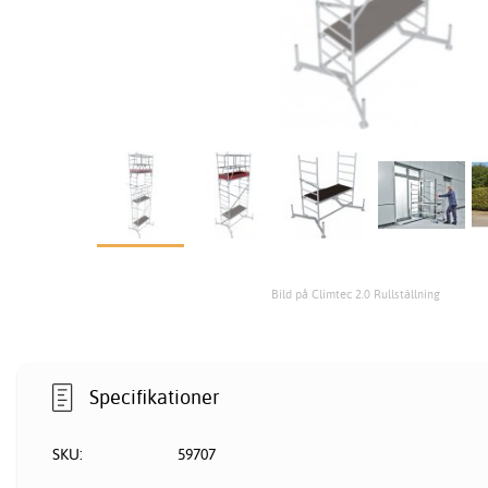
Bild på Climtec 2.0 Rullställning
Specifikationer
SKU:
59707