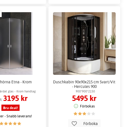
hörna Etna - Krom
Duschkabin 90x90x215 cm Svart/Vit
- Hercules 900
härdat glas - Krom handtag
900*900*2150
3195 kr
5495 kr
n:
Förbokas
Bra deal!
ger - Snabb leverans!
Förboka