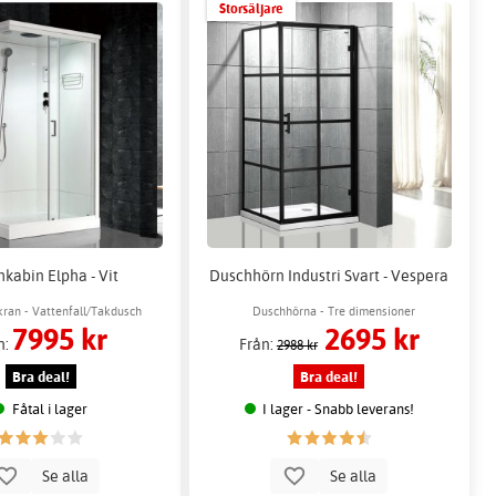
Storsäljare
kabin Elpha - Vit
Duschhörn Industri Svart - Vespera
ran - Vattenfall/Takdusch
Duschhörna - Tre dimensioner
7995 kr
2695 kr
n:
Från:
2988 kr
Bra deal!
Bra deal!
Fåtal i lager
I lager - Snabb leverans!
Se alla
Se alla