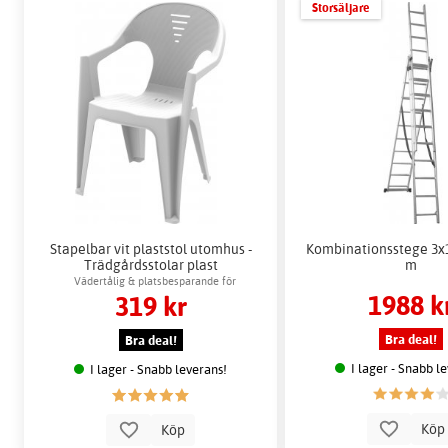
Storsäljare
Stapelbar vit plaststol utomhus -
Kombinationsstege 3x1
Trädgårdsstolar plast
m
Vädertålig & platsbesparande för
1988 k
319 kr
utomhusbruk
Bra deal!
Bra deal!
I lager - Snabb l
I lager - Snabb leverans!
Kö
Köp