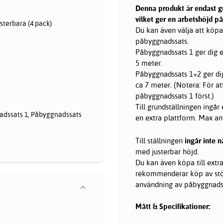
Denna produkt är endast gr
vilket ger en arbetshöjd på
sterbara (4 pack)
Du kan även välja att köpa 
påbyggnadssats.
Påbyggnadssats 1 ger dig en
5 meter.
Påbyggnadssats 1+2 ger dig 
ca 7 meter. (Notera: För 
påbyggnadssats 1 först.)
Till grundställningen ingår
adssats 1, Påbyggnadssats
en extra plattform. Max ant
Till ställningen
ingår inte n
med justerbar höjd.
Du kan även köpa till extra 
rekommenderar köp av stö
användning av påbyggnadss
Mått & Specifikationer: