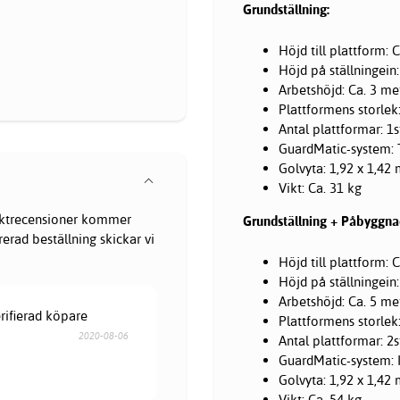
Grundställning:
Höjd till plattform: 
Höjd på ställningein:
Arbetshöjd: Ca. 3 me
Plattformens storlek
Antal plattformar: 1
GuardMatic-system: 
Golvyta: 1,92 x 1,42
Vikt: Ca. 31 kg
oduktrecensioner kommer
Grundställning + Påbyggnad
erad beställning skickar vi
Höjd till plattform: 
Höjd på ställningein
Arbetshöjd: Ca. 5 me
erifierad köpare
Plattformens storlek
2020-08-06
Antal plattformar: 2
GuardMatic-system: In
Golvyta: 1,92 x 1,42
Vikt: Ca. 54 kg