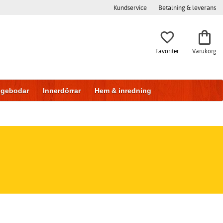
Kundservice
Betalning & leverans
Favoriter
Varukorg
iggebodar
Innerdörrar
Hem & inredning