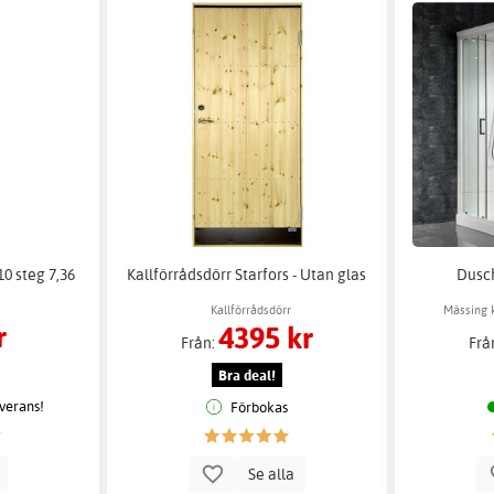
0 steg 7,36
Kallförrådsdörr Starfors - Utan glas
Dusch
Kallförrådsdörr
Mässing k
r
4395 kr
Från:
Frå
Bra deal!
everans!
Förbokas
p
Se alla