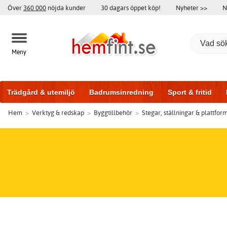
Över
360 000
nöjda kunder
30 dagars öppet köp!
Nyheter >>
N
Meny
Trädgård & utemiljö
Badrumsinredning
Sport & fritid
Hem
>
Verktyg & redskap
>
Byggtillbehör
>
Stegar, ställningar & plattfor
Badrumsmöbler
Träningsutrustning
Garageportar
Bi