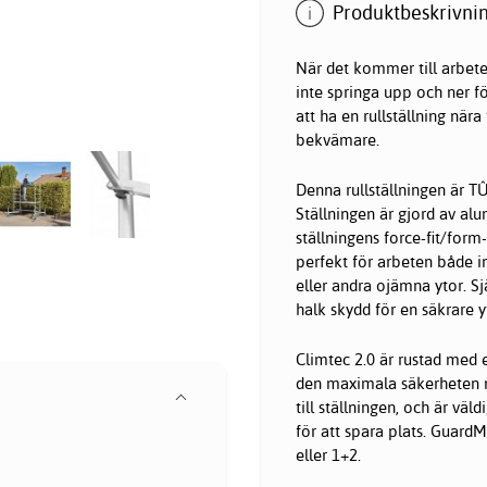
Produktbeskrivnin
När det kommer till arbete
inte springa upp och ner f
att ha en rullställning när
bekvämare.
Denna rullställningen är T
Ställningen är gjord av al
ställningens force-fit/form
perfekt för arbeten både 
eller andra ojämna ytor. Sj
halk skydd för en säkrare y
Climtec 2.0 är rustad med 
den maximala säkerheten nä
till ställningen, och är väl
för att spara plats. GuardM
eller 1+2.