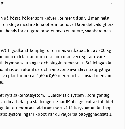
g:
n på högra höjder som kräver lite mer tid så vill man helst
ör en stege med materialet som behövs. Då är det väldigt bra
a till hands för att göra arbetet mycket lättare, snabbare och
ÛV/GE-godkänd, lämplig för en max viktkapacitet av 200 kg.
uminium och lätt att montera ihop utan verktyg tack vare
-fit krympanslutningar och plug-in ramavsnitt. Ställningen är
inomhus och utomhus, och kan även användas i trappgångar
älva plattformen är 1,60 x 0,60 meter och är rustad med anti-
ta.
ett nytt säkerhetssystem, "GuardMatic-system", som ger dig
r du arbetar på ställningen. GuardMatic ger extra stabilitet
digt lätt att montera. Vid tramsport så fälls systemet lätt ihop
atic-system ingår i köpet när du väljer till påbyggnadssats 1