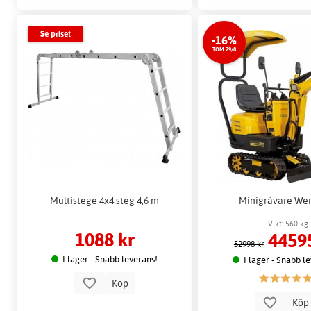
Se priset
-16%
TOM 29/8
Multistege 4x4 steg 4,6 m
Minigrävare Wer
Vikt: 560 kg
1088 kr
4459
52998 kr
I lager - Snabb leverans!
I lager - Snabb l
Köp
Kö