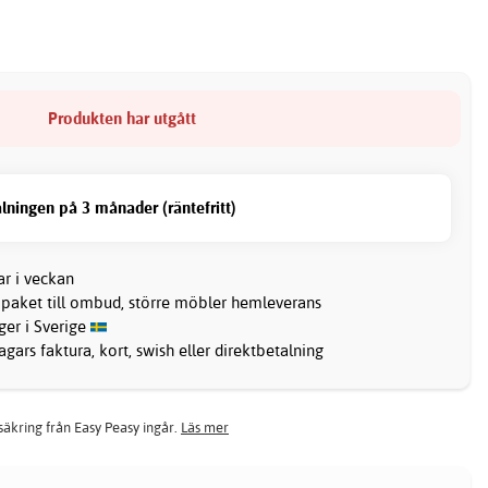
Produkten har utgått
lningen på 3 månader (räntefritt)
ar i veckan
 paket till ombud, större möbler hemleverans
ager i Sverige
gars faktura, kort, swish eller direktbetalning
rsäkring från Easy Peasy ingår.
Läs mer