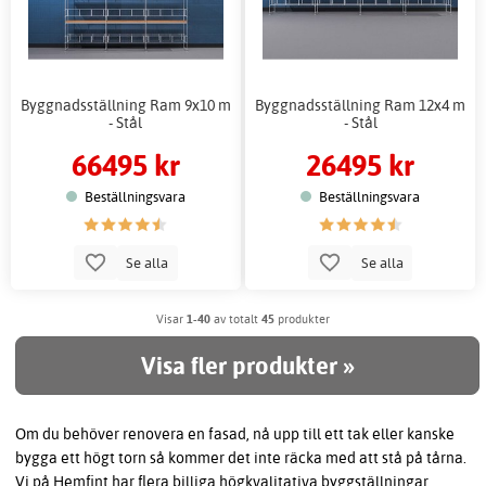
Byggnadsställning Ram 9x10 m
Byggnadsställning Ram 12x4 m
- Stål
- Stål
66495 kr
26495 kr
Beställningsvara
Beställningsvara
Se alla
Se alla
Visar
1-40
av totalt
45
produkter
Visa fler produkter »
Om du behöver renovera en fasad, nå upp till ett tak eller kanske
bygga ett högt torn så kommer det inte räcka med att stå på tårna.
Vi på Hemfint har flera billiga högkvalitativa byggställningar,