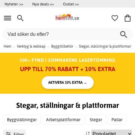
Nyheter >>
Nya deals >>
Outlet >>
Hem
>
Verktyg & redskap
>
Byggtillbehör
>
Stegar, ställningar & plattformar
500+ FYND I SOMMARENS LAGERTÖMNING
UPP TILL 70% RABATT + 10% EXTRA
AKTIVERA 10% EXTRA →
Stegar, ställningar & plattformar
Byggställningar
Arbetsplattformar
Stegar
Pallar
Filter