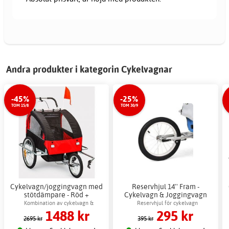
Andra produkter i kategorin Cykelvagnar
-45%
-25%
TOM 15/8
TOM 30/9
Cykelvagn/joggingvagn med
Reservhjul 14'' Fram -
stötdämpare - Röd +
Cykelvagn & Joggingvagn
Låskätting
Kombination av cykelvagn &
Reservhjul för cykelvagn
1488 kr
295 kr
joggningsvagn
2695 kr
395 kr