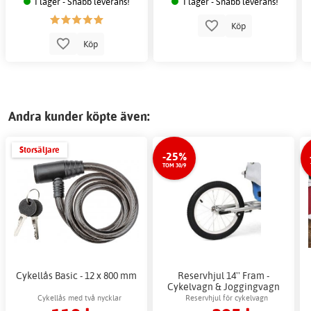
I lager - Snabb leverans!
I lager - Snabb leverans!
Köp
Köp
Andra kunder köpte även:
Storsäljare
-25%
TOM 30/9
Cykellås Basic - 12 x 800 mm
Reservhjul 14'' Fram -
Cykelvagn & Joggingvagn
Cykellås med två nycklar
Reservhjul för cykelvagn