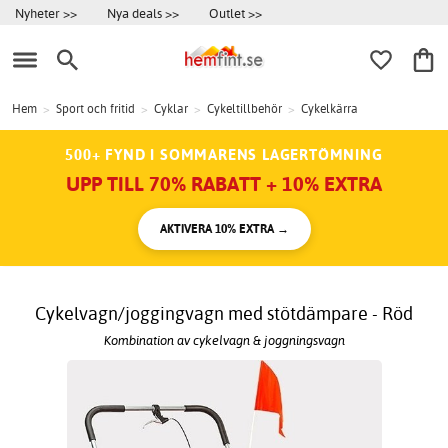
Nyheter >>
Nya deals >>
Outlet >>
Hem
>
Sport och fritid
>
Cyklar
>
Cykeltillbehör
>
Cykelkärra
500+ FYND I SOMMARENS LAGERTÖMNING
UPP TILL 70% RABATT + 10% EXTRA
AKTIVERA 10% EXTRA →
Cykelvagn/joggingvagn med stötdämpare - Röd
Kombination av cykelvagn & joggningsvagn