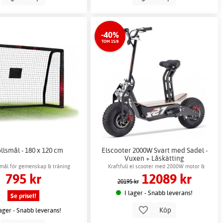
-40%
TOM 15/8
llsmål - 180 x 120 cm
Elscooter 2000W Svart med Sadel -
Vuxen + Låskätting
smål för gemenskap & träning
Kraftfull el scooter med 2000W motor &
795 kr
12089 kr
stötdämpare
20195 kr
I lager - Snabb leverans!
Se priset!
Köp
lager - Snabb leverans!