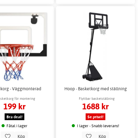
tkorg - Väggmonterad
Hoop - Basketkorg med ställning
sketkorg för montering
Flyttbar basketställning
199 kr
1688 kr
Bra deal!
Se priset!
Fåtal i lager
I lager - Snabb leverans!
Köp
Köp