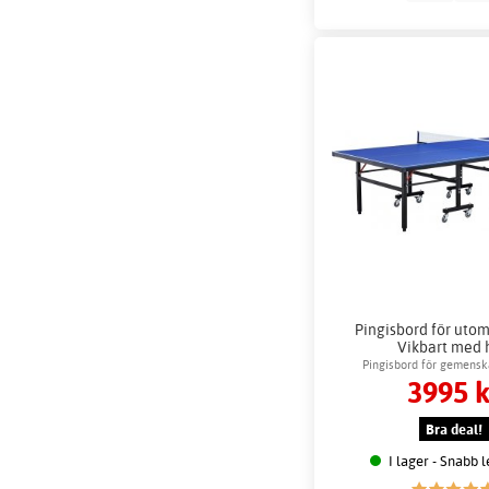
Pingisbord för uto
Vikbart med 
Pingisbord för gemensk
3995 k
Bra deal!
I lager - Snabb 