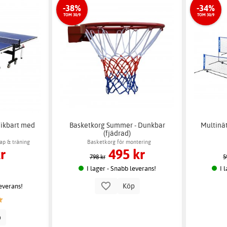
-38%
-34%
TOM 30/9
TOM 30/9
Vikbart med
Basketkorg Summer - Dunkbar
Multinät
(fjädrad)
ap & träning
Basketkorg för montering
r
495 kr
798 kr
5
I lager - Snabb leverans!
I 
Köp
leverans!
p