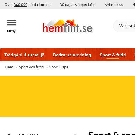
Över
360 000
nöjda kunder
30 dagars öppet köp!
Nyheter >>
N
Meny
Trädgård & utemiljö
Badrumsinredning
Sport & fritid
Hem
>
Sport och fritid
>
Sport & spel
Badrumsmöbler
Träningsutrustning
Garageportar
Bi