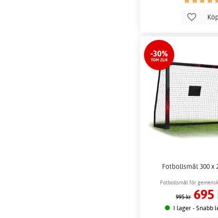
Kö
-30%
TOM 21/8
Fotbollsmål 300 x 
Fotbollsmål för gemens
695 
995 kr
I lager - Snabb 