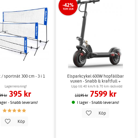
-42%
TOM 15/8
 / sportnät 300 cm - 3 i 1
Elsparkcykel 600W hopfällbar
vuxen - Snabb & kraftfull +
Låskätting
Lagerrensning!
Upp till 40 km/h & 70 km räckvidd
395 kr
7599 kr
99 kr
13195 kr
lager - Snabb leverans!
I lager - Snabb leverans!
Köp
Köp