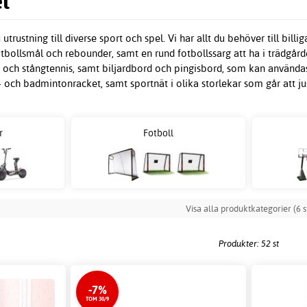
l
trustning till diverse sport och spel. Vi har allt du behöver till billig
tbollsmål och rebounder, samt en rund fotbollssarg att ha i trädgård
ket och stångtennis, samt biljardbord och pingisbord, som kan använ
 och badmintonracket, samt sportnät i olika storlekar som går att ju
r
Fotboll
Visa alla produktkategorier (6 s
Produkter: 52 st
-7%
TOM 30/9