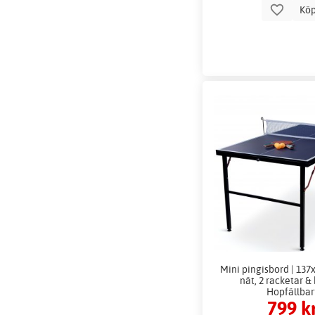
Kö
Mini pingisbord | 137x
nät, 2 racketar & 
Hopfällbar
799 k