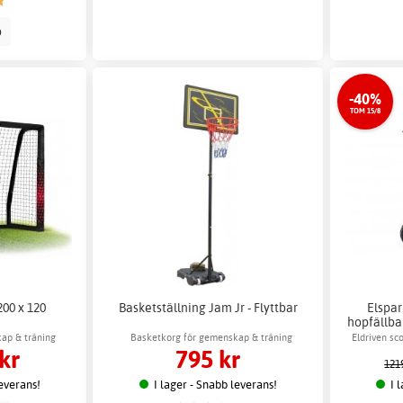
p
-40%
TOM 15/8
200 x 120
Basketställning Jam Jr - Flyttbar
Elspar
hopfällbar
kap & träning
Basketkorg för gemenskap & träning
Eldriven sc
kr
795 kr
121
leverans!
I lager - Snabb leverans!
I 