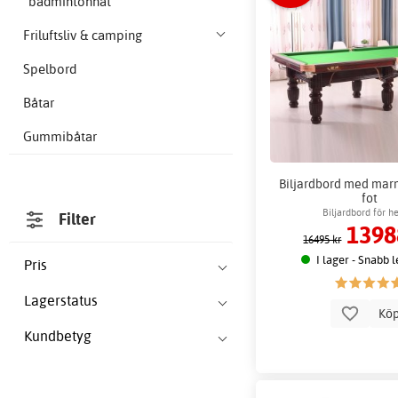
badmintonnät
Friluftsliv & camping
Spelbord
Båtar
Gummibåtar
Biljardbord med marm
fot
Biljardbord för 
Filter
1398
16495 kr
I lager - Snabb 
Pris
Lagerstatus
Kö
Kundbetyg