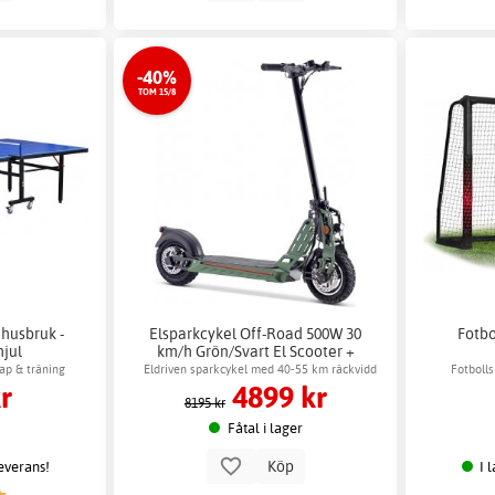
-40%
TOM 15/8
mhusbruk -
Elsparkcykel Off-Road 500W 30
Fotbo
hjul
km/h Grön/Svart El Scooter +
Låskätting
ap & träning
Eldriven sparkcykel med 40-55 km räckvidd
Fotboll
r
4899 kr
8195 kr
Fåtal i lager
Köp
leverans!
I 