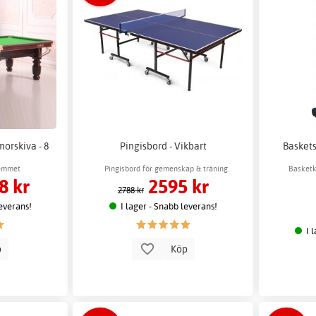
orskiva - 8
Pingisbord - Vikbart
Baskets
hemmet
Pingisbord för gemenskap & träning
Basketk
8 kr
2595 kr
2788 kr
leverans!
I lager - Snabb leverans!
I 
p
Köp