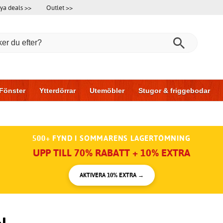
ya deals >>
Outlet >>
Fönster
Ytterdörrar
Utemöbler
Stugor & friggebodar
l & garage
Hus & bygg
Förvaring
Skjutdörrar
500+ FYND I SOMMARENS LAGERTÖMNING
UPP TILL 70% RABATT + 10% EXTRA
AKTIVERA 10% EXTRA →