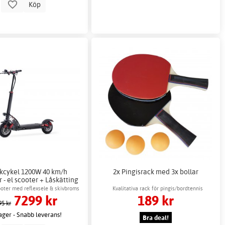
Köp
kcykel 1200W 40 km/h
2x Pingisrack med 3x bollar
 - el scooter + Låskätting
ooter med reflexsele & skivbroms
Kvalitativa rack för pingis/bordtennis
7299 kr
189 kr
95 kr
lager - Snabb leverans!
Bra deal!