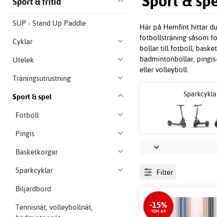
Sport & spe
Sport & fritid
SUP - Stand Up Paddle
Här på Hemfint hittar du u
fotbollsträning såsom fo
Cyklar
bollar till fotboll, bas
badmintonbollar, pingis-
Utelek
eller volleyboll.
Träningsutrustning
Sparkcykla
Sport & spel
Fotboll
Pingis
Basketkorgar
Sparkcyklar
Filter
Biljardbord
-15%
Tennisnät, volleybollnät,
TOM 4/9