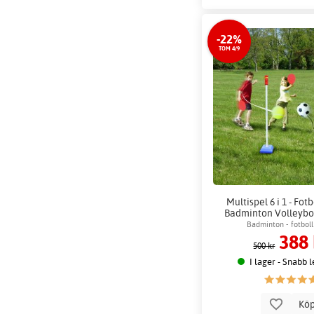
-22%
TOM 4/9
Multispel 6 i 1 - Fot
Badminton Volleyboll
Bollnät 300x3
Badminton - fotboll
388 
500 kr
I lager - Snabb 
Kö