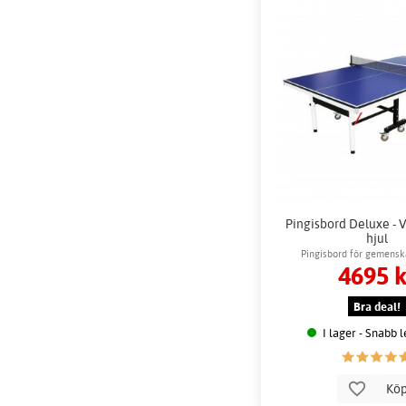
Pingisbord Deluxe - 
hjul
Pingisbord för gemensk
4695 k
Bra deal!
I lager - Snabb 
Kö