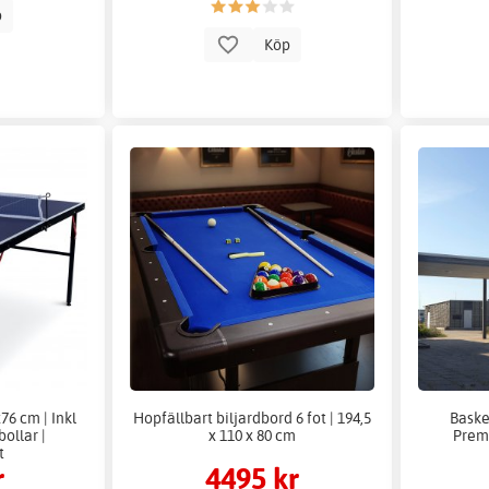
p
Köp
76 cm | Inkl
Hopfällbart biljardbord 6 fot | 194,5
Baske
bollar |
x 110 x 80 cm
Prem
t
r
4495 kr