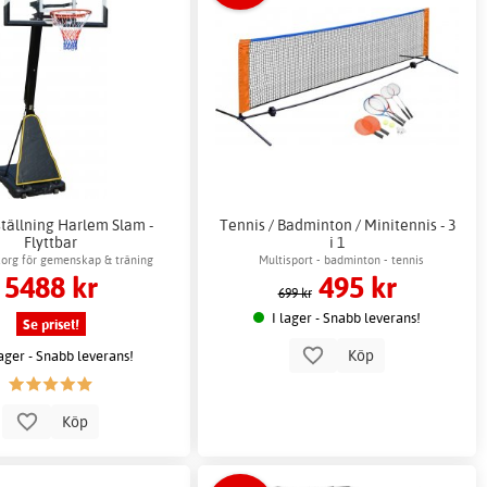
tällning Harlem Slam -
Tennis / Badminton / Minitennis - 3
Flyttbar
i 1
org för gemenskap & träning
Multisport - badminton - tennis
5488 kr
495 kr
699 kr
I lager - Snabb leverans!
Se priset!
Köp
lager - Snabb leverans!
Köp