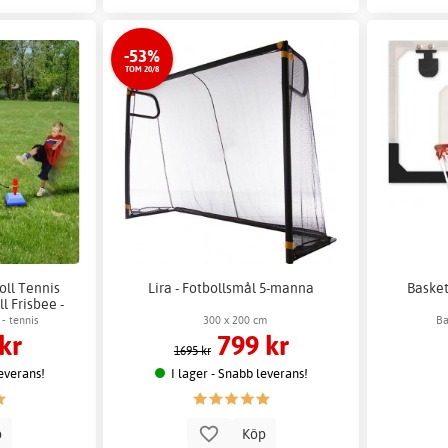
-53%
TOM 20/8
boll Tennis
Lira - Fotbollsmål 5-manna
Baske
 Frisbee -
5 cm
 - tennis
300 x 200 cm
Ba
kr
799 kr
1695 kr
leverans!
I lager - Snabb leverans!
p
Köp