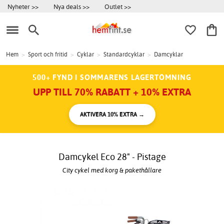
Nyheter >>
Nya deals >>
Outlet >>
Hem
>
Sport och fritid
>
Cyklar
>
Standardcyklar
>
Damcyklar
500+ FYND I SOMMARENS LAGERTÖMNING
UPP TILL 70% RABATT + 10% EXTRA
AKTIVERA 10% EXTRA →
Damcykel Eco 28" - Pistage
City cykel med korg & pakethållare