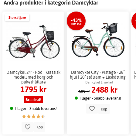
Andra produkter i kategorin Damcyklar
Storsäljare
-43%
TOM 15/8
Damcykel 24" - Röd | Klassisk
Damcykel City - Pistage - 28”
modell med korg och
hjul | 20” stålram + Låskätting
pakethållare
Damcykel 1 växlad
1795 kr
2488 kr
4395 kr
I lager - Snabb leverans!
Bra deal!
I lager - Snabb leverans!
Köp
Köp