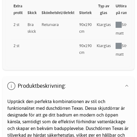
Extra
Typ av
Utförande
profil
Skick
Skönhetsfel/defekt
Storlek
glas
på ramen
2 st
Bra
Returvara
90x190
Klarglas
Silver
skick
cm
matt
2 st
90x190
Klarglas
Silver
cm
matt
Produktbeskrivning:
Upptäck den perfekta kombinationen av stil och
funktionalitet med duschdörren Texas. Dessa skjutdörrar är
designade för att ge ditt badrum en modern och öppen
känsla, samtidigt som de effektivt förhindrar vattenläckage
och skapar en bekväm badupplevelse. Duschdörren Texas är
tillverkad av härdat säkerhetsglas, vilket ger en hållbar och