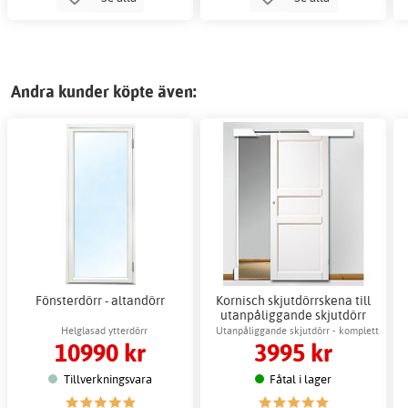
Andra kunder köpte även:
Fönsterdörr - altandörr
Kornisch skjutdörrskena till
utanpåliggande skjutdörr
Helglasad ytterdörr
Utanpåliggande skjutdörr - komplett
10990 kr
3995 kr
sats
Tillverkningsvara
Fåtal i lager