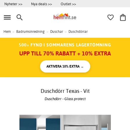
Nyheter >>
Nya deals >>
Outlet >>
Hem
>
Badrumsinredning
>
Duschar
>
Duschdörrar
500+ FYND I SOMMARENS LAGERTÖMNING
UPP TILL 70% RABATT + 10% EXTRA
AKTIVERA 10% EXTRA →
Duschdörr Texas - Vit
Duschdörr - Glass protect