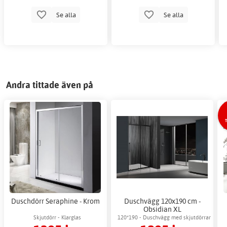
Se alla
Se alla
Andra tittade även på
T
Duschdörr Seraphine - Krom
Duschvägg 120x190 cm -
Obsidian XL
Skjutdörr - Klarglas
120*190 - Duschvägg med skjutdörrar