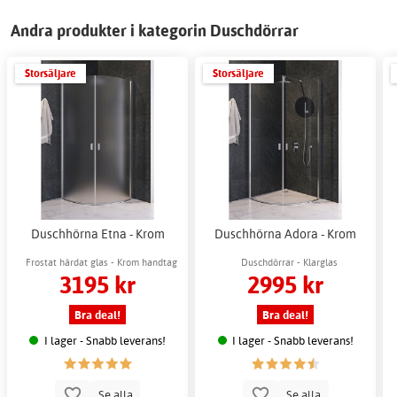
Andra produkter i kategorin Duschdörrar
Storsäljare
Storsäljare
Duschhörna Etna - Krom
Duschhörna Adora - Krom
Frostat härdat glas - Krom handtag
Duschdörrar - Klarglas
3195 kr
2995 kr
Bra deal!
Bra deal!
I lager - Snabb leverans!
I lager - Snabb leverans!
Se alla
Se alla