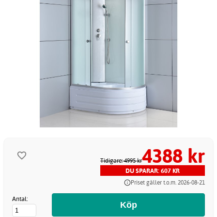
4388 kr
Tidigare: 4995 kr
DU SPARAR: 607 KR
Priset gäller t.o.m. 2026-08-21
Antal: