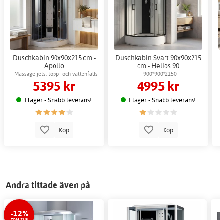
Duschkabin 90x90x215 cm -
Duschkabin Svart 90x90x215
Apollo
cm - Helios 90
Massage jets, topp- och vattenfalls
900*900*2150
5395 kr
4995 kr
dusch
I lager - Snabb leverans!
I lager - Snabb leverans!
Köp
Köp
Andra tittade även på
-12%
TOM 21/8