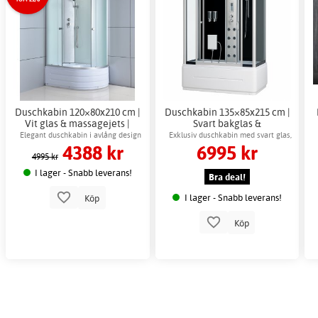
Duschkabin 120×80x210 cm |
Duschkabin 135×85x215 cm |
Vit glas & massagejets |
Svart bakglas &
Nereida
massagefunktion | Nox
Elegant duschkabin i avlång design
Exklusiv duschkabin med svart glas,
4388 kr
6995 kr
med vit bakvägg och full
massagejets och hög duschbricka
4995 kr
duschkomfort
I lager - Snabb leverans!
Bra deal!
I lager - Snabb leverans!
Köp
Köp