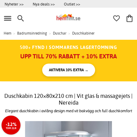
Nyheter >>
Nya deals >>
Outlet >>
Hem
>
Badrumsinredning
>
Duschar
>
Duschkabiner
500+ FYND I SOMMARENS LAGERTÖMNING
UPP TILL 70% RABATT + 10% EXTRA
AKTIVERA 10% EXTRA →
Duschkabin 120×80x210 cm | Vit glas & massagejets |
Nereida
Elegant duschkabin i avlång design med vit bakvägg och full duschkomfort
-12%
TOM 21/8