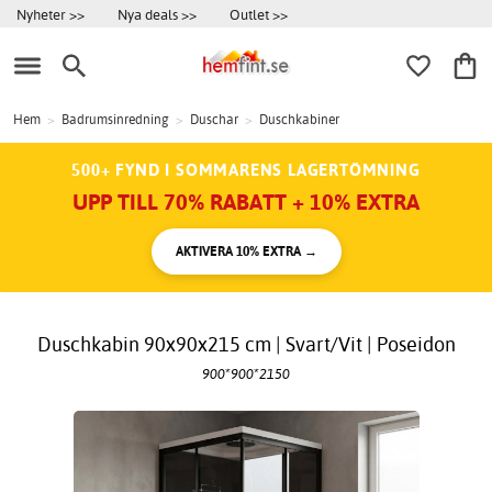
Nyheter >>
Nya deals >>
Outlet >>
Hem
>
Badrumsinredning
>
Duschar
>
Duschkabiner
500+ FYND I SOMMARENS LAGERTÖMNING
UPP TILL 70% RABATT + 10% EXTRA
AKTIVERA 10% EXTRA →
Duschkabin 90x90x215 cm | Svart/Vit | Poseidon
900*900*2150