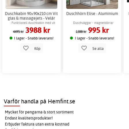
Duschkabin 90×90x210 cm Vit
Duschhörn Elise - Aluminium
glas & massagejets - Velár
: Funktionell duschkabin med vit
Duschväggar - magnetdörrar
3988 kr
995 kr
glasdesign, handdusch och
4495 kr
1388 kr
massagefunktion
I lager - Snabb leverans!
I lager - Snabb leverans!
Köp
Se alla
Varför handla på Hemfint.se
Mycket för pengarna & stort sortiment
Endast kvalitetsprodukter!
Erbjuder faktura utan extra kostnad