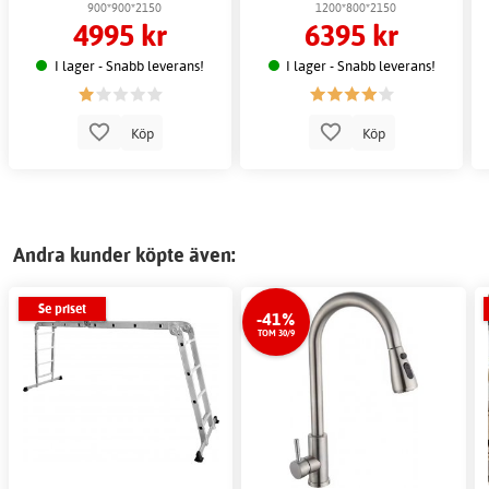
900*900*2150
1200*800*2150
4995 kr
6395 kr
I lager - Snabb leverans!
I lager - Snabb leverans!
Köp
Köp
Andra kunder köpte även:
Se priset
-41%
TOM 30/9