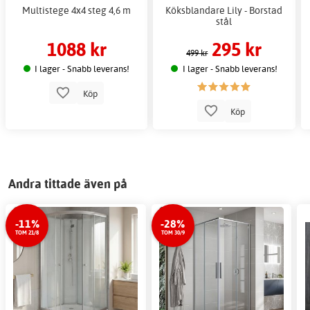
Multistege 4x4 steg 4,6 m
Köksblandare Lily - Borstad
stål
1088 kr
295 kr
499 kr
I lager - Snabb leverans!
I lager - Snabb leverans!
Köp
Köp
Andra tittade även på
-11%
-28%
TOM 21/8
TOM 30/9