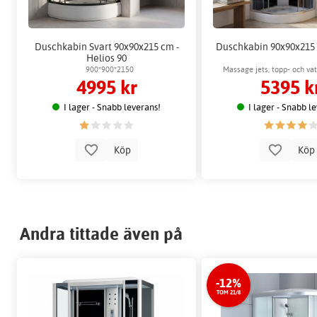
Duschkabin Svart 90x90x215 cm -
Duschkabin 90x90x215 
Helios 90
900*900*2150
Massage jets, topp- och vat
4995 kr
5395 k
I lager - Snabb leverans!
I lager - Snabb l
Köp
Kö
Andra tittade även på
-12%
TOM 21/8