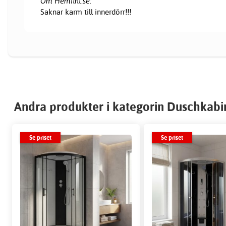
Om Hemfint.se:
Saknar karm till innerdörr!!!
Andra produkter i kategorin Duschkabi
Se priset
Se priset