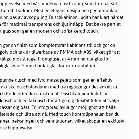
upplevelse med vår moderna duschkabin, som förenar stil
 för ditt badrum. Med en elegant design och genomtänkta
n en oas av avkoppling. Duschkabinen Judith har klart härdat
a för maximal transparens och ljusinsläpp. Det bakre partiet
dat glas som ger en modern och sofistikerad touch.
 ger en finish som kompletterar kabinens stil och ger en
golv och tak är tillverkade av PMMA och ABS, vilket gör att
 tåliga mot slitage. Frontglaset är 4 mm härdat glas för
kglaset är 5 mm härdat glas för extra stabilitet.
plande dusch med fyra massagejets som ger en effektiv
aktiska duschblandaren med tre reglage gör det enkelt att
ch flöde efter dina önskemål. Duschkabinen Judith är
sch och en takdusch för att ge dig flexibiliteten att välja
ssar dig bäst. En integrerad hylla ger möjlighet att hålla
serade och lätta att nå. Med touch kontrollpanelen kan du
emet, belysningen och ventilationen, vilket skapar en exklusiv
duschupplevelse.