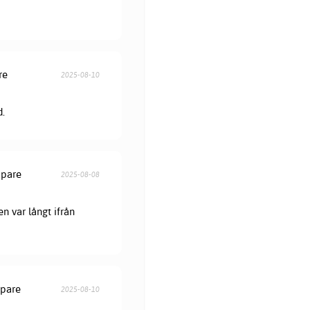
re
2025-08-10
d.
öpare
2025-08-08
en var långt ifrån
öpare
2025-08-10