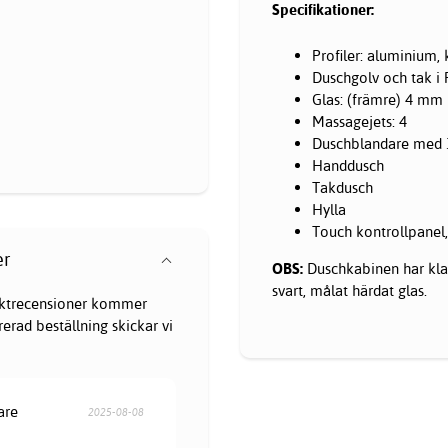
Specifikationer:
Profiler: aluminium,
Duschgolv och tak 
Glas: (främre) 4 mm 
Massagejets: 4
Duschblandare med 
Handdusch
Takdusch
Hylla
Touch kontrollpanel,
er
OBS:
Duschkabinen har klar
svart, målat härdat glas.
oduktrecensioner kommer
erad beställning skickar vi
are
2025-08-08