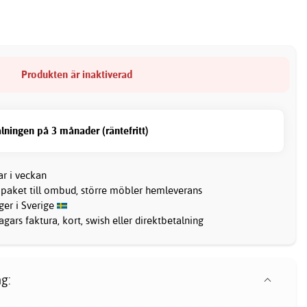
Produkten är inaktiverad
lningen på 3 månader (räntefritt)
ar i veckan
 paket till ombud, större möbler hemleverans
ager i Sverige
gars faktura, kort, swish eller direktbetalning
g: