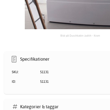
Bild på Duschkabin Judith - Krom
Specifikationer
SKU:
51131
ID:
51131
Kategorier & taggar