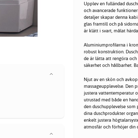
Upplev en fulländad dusch
och avancerade funktioner
detaljer skapar denna kabi
glas framtill och på sidorn
är klätt i svart, målat här
Aluminiumprofilerna i krom
robust konstruktion. Dusch
de är lätta att rengöra och
säkerhet och hållbarhet. Ba
Njut av en skön och avkop
massageupplevelse. Den pr
justera vattentemperatur o
utrustad med både en handdu
den duschupplevelse som pa
dina duschprodukter organi
enkelt justera högtalarsyst
atmosfär och förhöjer din 