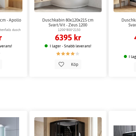
cm - Apollo
Duschkabin 80x120x215 cm
Duschka
Svart/Vit - Zeus 1200
Svar
tenfalls dusch
1200*800*2150
r
6395 kr
everans!
I lager - Snabb leverans!
I la
p
Köp