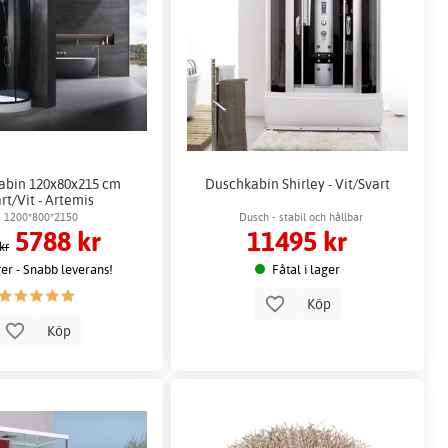
abin 120x80x215 cm
Duschkabin Shirley - Vit/Svart
rt/Vit - Artemis
1200*800*2150
Dusch - stabil och hållbar
5788 kr
11495 kr
kr
ger - Snabb leverans!
Fåtal i lager
Köp
Köp