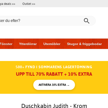
ya deals >>
Outlet >>
Fönster
Ytterdörrar
Utemöbler
Stugor & friggebodar
l & garage
Hus & bygg
Förvaring
Skjutdörrar
500+ FYND I SOMMARENS LAGERTÖMNING
UPP TILL 70% RABATT + 10% EXTRA
AKTIVERA 10% EXTRA →
Duschkabin Judith - Krom