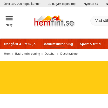
Över
360 000
nöjda kunder
30 dagars öppet köp!
Nyheter >>
N
Meny
Trädgård & utemiljö
Badrumsinredning
Sport & fritid
Hem
>
Badrumsinredning
>
Duschar
>
Duschkabiner
Badrumsmöbler
Träningsutrustning
Garageportar
Bi