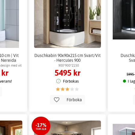
0 cm | Vit
Duschkabin 90x90x215 cm Svart/Vit
Duschk
| Nereida
- Hercules 900
Sva
 design med vit
900*900*2150
 kr
5495 kr
chkomfort
5995 
everans!
Förbokas
I la
p
Förboka
-17%
TOM 21/8