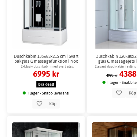
Duschkabin 135×85x215 cm | Svart
Duschkabin 120×80x21
bakglas & massagefunktion | Nox
glas & massagejets 
Exklusiv duschkabin med svart glas,
Elegant duschkabin i avlång
6995 kr
4388
massagejets och hög duschbricka
bakvägg och full dus
4995 kr
I lager - Snabb l
Bra deal!
Kö
I lager - Snabb leverans!
Köp