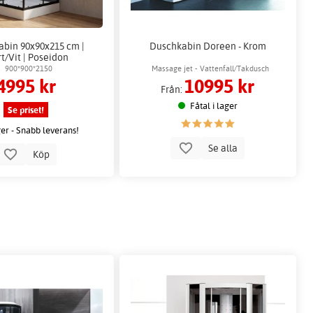
bin 90x90x215 cm |
Duschkabin Doreen - Krom
t/Vit | Poseidon
900*900*2150
Massage jet - Vattenfall/Takdusch
4995 kr
10995 kr
Från:
Fåtal i lager
Se priset!
ger - Snabb leverans!
Se alla
Köp