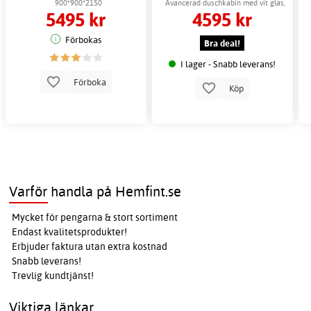
massage - Nebula
900*900*2150
Avancerad duschkabin med vit glas,
5495 kr
4595 kr
toppdusch och sex massagejets
Förbokas
Bra deal!
I lager - Snabb leverans!
Förboka
Köp
Varför handla på Hemfint.se
Mycket för pengarna & stort sortiment
Endast kvalitetsprodukter!
Erbjuder faktura utan extra kostnad
Snabb leverans!
Trevlig kundtjänst!
Viktiga länkar