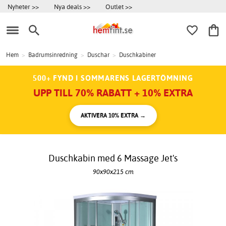
Nyheter >>
Nya deals >>
Outlet >>
Hem
>
Badrumsinredning
>
Duschar
>
Duschkabiner
500+ FYND I SOMMARENS LAGERTÖMNING
UPP TILL 70% RABATT + 10% EXTRA
AKTIVERA 10% EXTRA →
Duschkabin med 6 Massage Jet's
90x90x215 cm