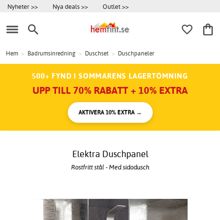
Nyheter >>
Nya deals >>
Outlet >>
Hem
>
Badrumsinredning
>
Duschset
>
Duschpaneler
500+ FYND I SOMMARENS LAGERTÖMNING
UPP TILL 70% RABATT + 10% EXTRA
AKTIVERA 10% EXTRA →
Elektra Duschpanel
Rostfritt stål - Med sidodusch