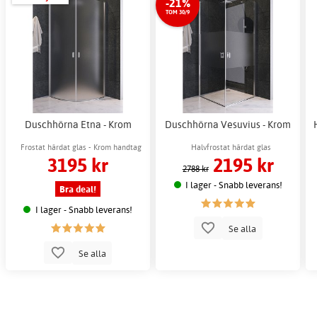
-21%
TOM 30/9
Duschhörna Etna - Krom
Duschhörna Vesuvius - Krom
Frostat härdat glas - Krom handtag
Halvfrostat härdat glas
3195 kr
2195 kr
2788 kr
I lager - Snabb leverans!
Bra deal!
I lager - Snabb leverans!
Se alla
Se alla