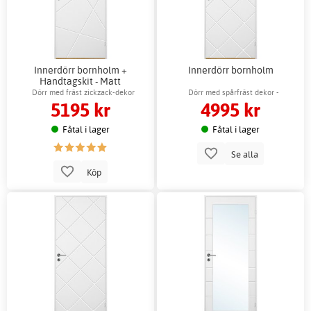
Innerdörr bornholm +
Innerdörr bornholm
Handtagskit - Matt
Dörr med fräst zickzack-dekor
Dörr med spårfräst dekor -
5195 kr
4995 kr
Vänster/Höger hängning
Fåtal i lager
Fåtal i lager
Se alla
Köp