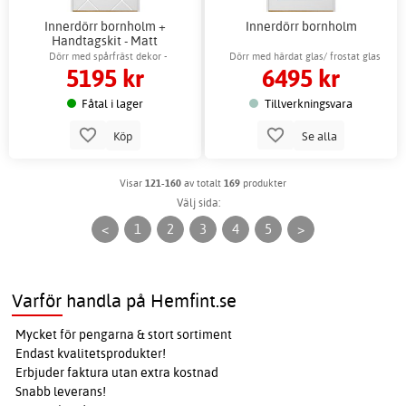
Innerdörr bornholm +
Innerdörr bornholm
Handtagskit - Matt
Dörr med spårfräst dekor -
Dörr med härdat glas/ frostat glas
5195 kr
6495 kr
Vänster/Höger hängning
Fåtal i lager
Tillverkningsvara
Köp
Se alla
Visar
121-160
av totalt
169
produkter
Välj sida:
<
1
2
3
4
5
>
Varför handla på Hemfint.se
Mycket för pengarna & stort sortiment
Endast kvalitetsprodukter!
Erbjuder faktura utan extra kostnad
Snabb leverans!