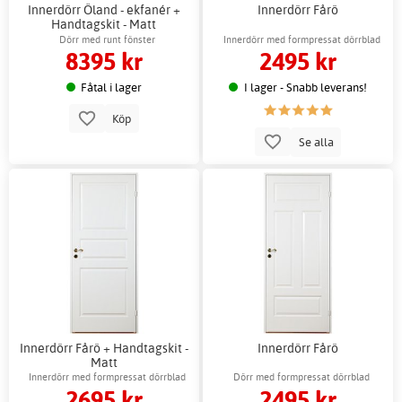
Innerdörr Öland - ekfanér +
Innerdörr Fårö
Handtagskit - Matt
Dörr med runt fönster
Innerdörr med formpressat dörrblad
8395 kr
2495 kr
Fåtal i lager
I lager - Snabb leverans!
Köp
Se alla
Innerdörr Fårö + Handtagskit -
Innerdörr Fårö
Matt
Innerdörr med formpressat dörrblad
Dörr med formpressat dörrblad
2695 kr
2495 kr