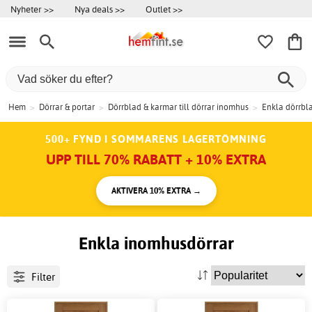
Nyheter >>
Nya deals >>
Outlet >>
Hem
>
Dörrar & portar
>
Dörrblad & karmar till dörrar inomhus
>
Enkla dörrbl
500+ FYND I SOMMARENS LAGERTÖMNING
UPP TILL 70% RABATT + 10% EXTRA
AKTIVERA 10% EXTRA →
Enkla inomhusdörrar
Filter