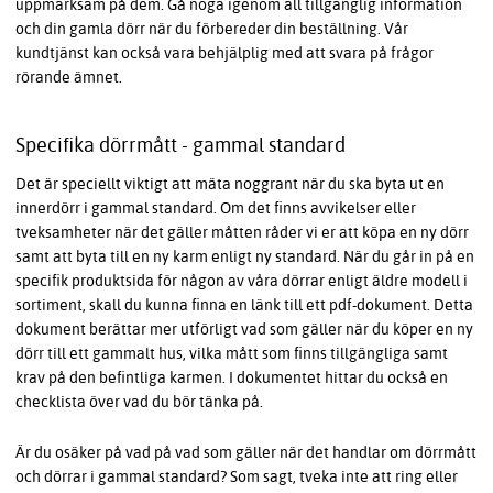
uppmärksam på dem. Gå noga igenom all tillgänglig information
och din gamla dörr när du förbereder din beställning. Vår
kundtjänst kan också vara behjälplig med att svara på frågor
rörande ämnet.
Specifika dörrmått - gammal standard
Det är speciellt viktigt att mäta noggrant när du ska byta ut en
innerdörr i gammal standard. Om det finns avvikelser eller
tveksamheter när det gäller måtten råder vi er att köpa en ny dörr
samt att byta till en ny karm enligt ny standard. När du går in på en
specifik produktsida för någon av våra dörrar enligt äldre modell i
sortiment, skall du kunna finna en länk till ett pdf-dokument. Detta
dokument berättar mer utförligt vad som gäller när du köper en ny
dörr till ett gammalt hus, vilka mått som finns tillgängliga samt
krav på den befintliga karmen. I dokumentet hittar du också en
checklista över vad du bör tänka på.
Är du osäker på vad på vad som gäller när det handlar om dörrmått
och dörrar i gammal standard? Som sagt, tveka inte att ring eller