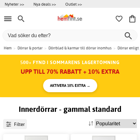
Nyheter >>
Nya deals >>
Outlet >>
Hem
>
Dörrar & portar
>
Dörrblad & karmar till dörrar inomhus
>
Dörrar enlig
500+ FYND I SOMMARENS LAGERTÖMNING
UPP TILL 70% RABATT + 10% EXTRA
AKTIVERA 10% EXTRA →
Innerdörrar - gammal standard
Filter