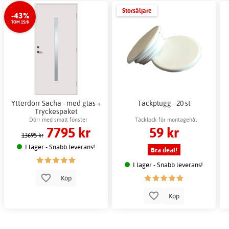
Storsäljare
-43%
TOM 15/8
Ytterdörr Sacha - med glas +
Täckplugg - 20 st
Tryckespaket
Dörr med smalt fönster
Täcklock för montagehål
7795 kr
59 kr
13695 kr
I lager - Snabb leverans!
Bra deal!
I lager - Snabb leverans!
Köp
Köp