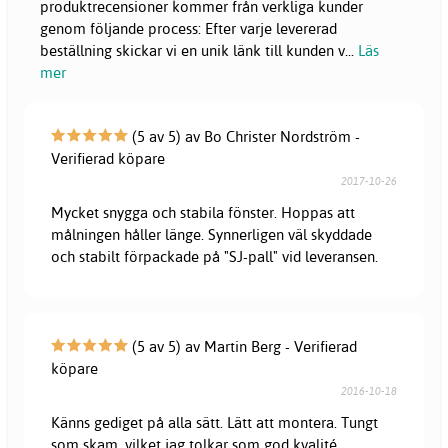
produktrecensioner kommer från verkliga kunder
genom följande process: Efter varje levererad
beställning skickar vi en unik länk till kunden v
...
Läs
mer
(5 av 5) av Bo Christer Nordström -
Verifierad köpare
2017-10-26
Mycket snygga och stabila fönster. Hoppas att
målningen håller länge. Synnerligen väl skyddade
och stabilt förpackade på "SJ-pall" vid leveransen.
(5 av 5) av Martin Berg - Verifierad
köpare
2016-10-18
Känns gediget på alla sätt. Lätt att montera. Tungt
som skam, vilket jag tolkar som god kvalité.