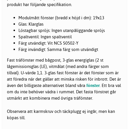
produkt har följande specifikation.
Modulmått fönster (bredd x höjd i dm): 19x13
Glas: Klarglas
Löstagbar spröjs: Ingen utanpåliggande spröjs
Spaltventil: Ingen spaltventil
Färg utvändigt: Vit NCS S0502-Y
Färg invändigt: Samma färg som utvändigt
Fast träfönster med bågpost, 3-glas energiglas (2 st
lågemissionsglas (LE), vitmålat (med andra färger som
tillval). U-värde 1,1. 3-glas fast fönster är det fönster som är
att föredra när det gäller att minska risken för inbrott. Det är
även det billigaste alternativet bland våra
fönster
. Ett bra val
om du inte behöver vädra i rummet. Det fasta fönstret går
utmärkt att kombinera med övriga träfönster.
Observera att karmskruv och täckplugg ej ingår, men kan
köpas till.