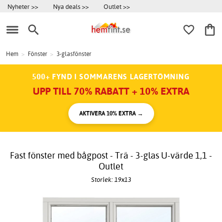
Nyheter >>
Nya deals >>
Outlet >>
Hem
>
Fönster
>
3-glasfönster
500+ FYND I SOMMARENS LAGERTÖMNING
UPP TILL 70% RABATT + 10% EXTRA
AKTIVERA 10% EXTRA →
Fast fönster med bågpost - Trä - 3-glas U-värde 1,1 -
Outlet
Storlek: 19x13