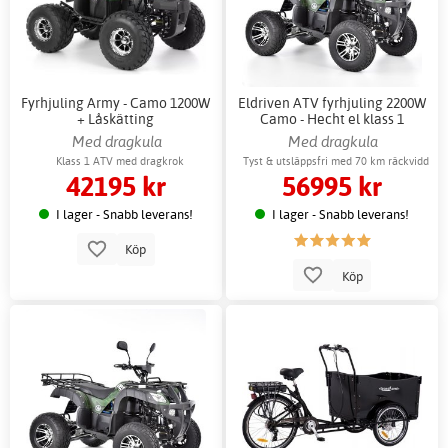
Fyrhjuling Army - Camo 1200W
Eldriven ATV fyrhjuling 2200W
+ Låskätting
Camo - Hecht el klass 1
Med dragkula
Med dragkula
Klass 1 ATV med dragkrok
Tyst & utsläppsfri med 70 km räckvidd
42195 kr
56995 kr
I lager - Snabb leverans!
I lager - Snabb leverans!
Köp
Köp