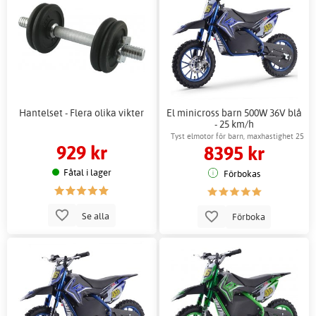
Hantelset - Flera olika vikter
El minicross barn 500W 36V blå
- 25 km/h
Tyst elmotor för barn, maxhastighet 25
929 kr
8395 kr
km/h
Fåtal i lager
Förbokas
Se alla
Förboka