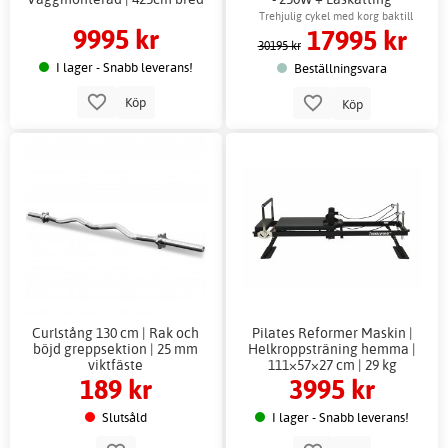
Trehjulig cykel med korg baktill
9995 kr
17995 kr
30195 kr
I lager - Snabb leverans!
Beställningsvara
Köp
Köp
Curlstång 130 cm | Rak och
Pilates Reformer Maskin |
böjd greppsektion | 25 mm
Helkroppsträning hemma |
viktfäste
111×57×27 cm | 29 kg
189 kr
3995 kr
Slutsåld
I lager - Snabb leverans!