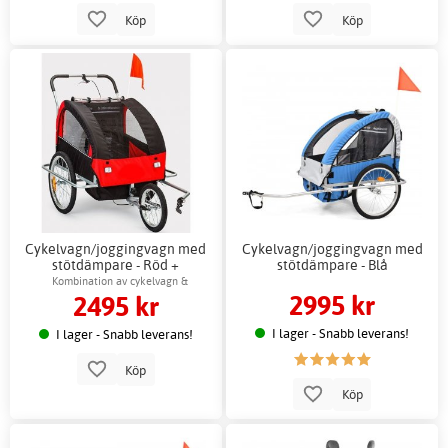
Köp
Köp
Cykelvagn/joggingvagn med
Cykelvagn/joggingvagn med
stötdämpare - Röd +
stötdämpare - Blå
Reflexsele
Kombination av cykelvagn &
2995 kr
2495 kr
joggningsvagn
I lager - Snabb leverans!
I lager - Snabb leverans!
Köp
Köp