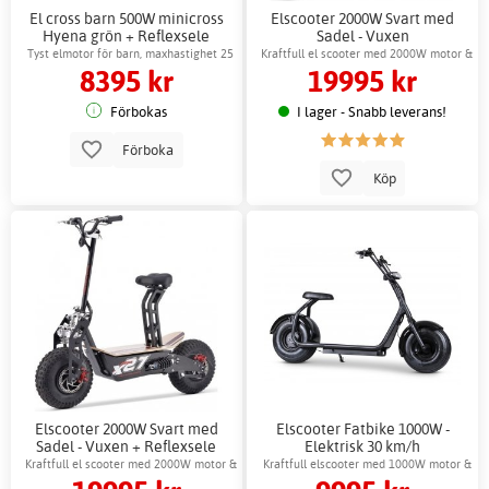
El cross barn 500W minicross
Elscooter 2000W Svart med
Hyena grön + Reflexsele
Sadel - Vuxen
Tyst elmotor för barn, maxhastighet 25
Kraftfull el scooter med 2000W motor &
8395 kr
19995 kr
km/h
stötdämpare
Förbokas
I lager - Snabb leverans!
Förboka
Köp
Elscooter 2000W Svart med
Elscooter Fatbike 1000W -
Sadel - Vuxen + Reflexsele
Elektrisk 30 km/h
Kraftfull el scooter med 2000W motor &
Kraftfull elscooter med 1000W motor &
stötdämpare
skivbromsar