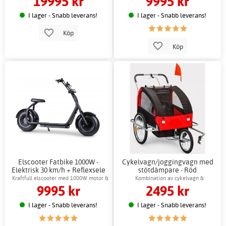
19995 kr
9995 kr
I lager - Snabb leverans!
I lager - Snabb leverans!
Köp
Köp
Elscooter Fatbike 1000W -
Cykelvagn/joggingvagn med
Elektrisk 30 km/h + Reflexsele
stötdämpare - Röd
Kraftfull elscooter med 1000W motor &
Kombination av cykelvagn &
9995 kr
2495 kr
skivbromsar
joggningsvagn
I lager - Snabb leverans!
I lager - Snabb leverans!