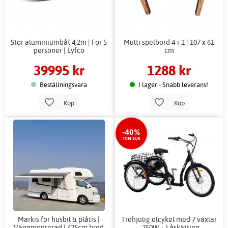
Stor aluminiumbåt 4,2m | För 5
Multi spelbord 4-i-1 | 107 x 61
personer | Lyfco
cm
39995 kr
1288 kr
Beställningsvara
I lager - Snabb leverans!
Köp
Köp
-40%
TOM 15/8
Markis för husbil & plåtis |
Trehjulig elcykel med 7 växlar
Väggmonterad | 425cm bred
- 250W + Låskätting