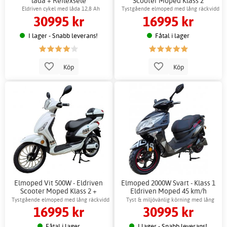
låda + Reflexsele
Scooter Moped Klass 2
Eldriven cykel med låda 12,8 Ah
Tystgående elmoped med lång räckvidd
30995 kr
16995 kr
45 km
I lager - Snabb leverans!
Fåtal i lager
Köp
Köp
Elmoped Vit 500W - Eldriven
Elmoped 2000W Svart - Klass 1
Scooter Moped Klass 2 +
Eldriven Moped 45 km/h
Reflexsele
Tystgående elmoped med lång räckvidd
Tyst & miljövänlig körning med lång
16995 kr
30995 kr
45 km
räckvidd
Fåtal i lager
I lager - Snabb leverans!