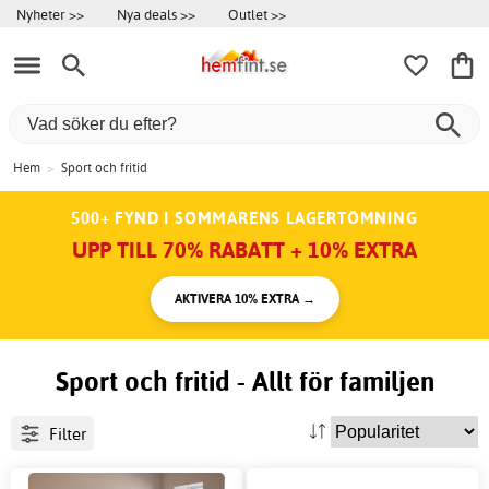
Nyheter >>
Nya deals >>
Outlet >>
Hem
>
Sport och fritid
500+ FYND I SOMMARENS LAGERTÖMNING
UPP TILL 70% RABATT + 10% EXTRA
AKTIVERA 10% EXTRA →
Sport och fritid - Allt för familjen
Filter