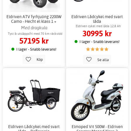
Eldriven ATV fyrhjuling 2200W
Eldriven Lådcykel med svart
Camo - Hecht el klass 1 +
låda
Låskätting
Eldriven cykel med låda 12,8 Ah
Med dragkula
30995 kr
Tyst & utsläppsfri med 70 km räckvidd
57195 kr
I lager - Snabb leverans!
I lager - Snabb leverans!
Köp
Se alla
Eldriven Lådcykel med svart
Elmoped Vit 500W - Eldriven