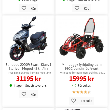
Köp
Köp
Elmoped 2000W Svart - Klass 1
Minibuggy fyrhjuling barn
Eldriven Moped 45 km/h +
98CC bensin röd/svart
Låskätting
Tyst & miljövänlig körning med lång
Fyrhjuling för barn med kraftfull 98CC
31195 kr
15995 kr
räckvidd
motor
I lager - Snabb leverans!
Förbokas
Köp
Förboka