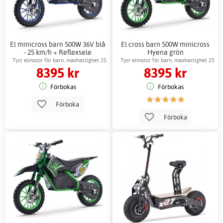
El minicross barn 500W 36V blå
El cross barn 500W minicross
- 25 km/h + Reflexsele
Hyena grön
Tyst elmotor för barn, maxhastighet 25
Tyst elmotor för barn, maxhastighet 25
8395 kr
8395 kr
km/h
km/h
Förbokas
Förbokas
Förboka
Förboka