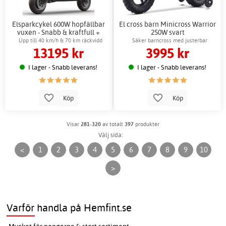
Elsparkcykel 600W hopfällbar
El cross barn Minicross Warrior
vuxen - Snabb & kraftfull +
250W svart
Låskätting
Upp till 40 km/h & 70 km räckvidd
Säker barncross med justerbar
13195 kr
3995 kr
hastighet
I lager - Snabb leverans!
I lager - Snabb leverans!
Köp
Köp
Visar
281-320
av totalt
397
produkter
Välj sida:
<
1
2
3
4
5
6
7
8
9
10
>
Varför handla på Hemfint.se