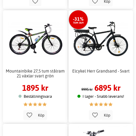
Köp
-31%
TOM 30/9
Mountainbike 27,5 tum stålram
Elcykel Herr Grandsand - Svart
21 växlar svart grön
1895 kr
6895 kr
9995 kr
Beställningsvara
I lager - Snabb leverans!
Köp
Köp