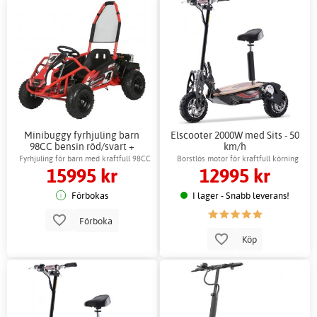
Minibuggy fyrhjuling barn
Elscooter 2000W med Sits - 50
98CC bensin röd/svart +
km/h
Reflexsele
Fyrhjuling för barn med kraftfull 98CC
Borstlös motor för kraftfull körning
15995 kr
12995 kr
motor
Förbokas
I lager - Snabb leverans!
Förboka
Köp