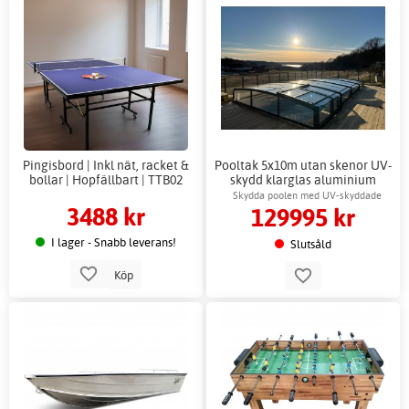
Pingisbord | Inkl nät, racket &
Pooltak 5x10m utan skenor UV-
bollar | Hopfällbart | TTB02
skydd klarglas aluminium
Skydda poolen med UV-skyddade
3488 kr
129995 kr
paneler
I lager - Snabb leverans!
Slutsåld
Köp