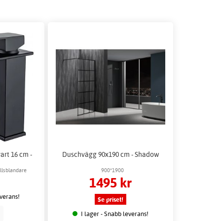
art 16 cm -
Duschvägg 90x190 cm - Shadow
ällsblandare
900*1900
1495 kr
everans!
Se priset!
p
I lager - Snabb leverans!