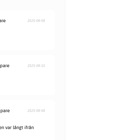
are
2025-08-08
öpare
2025-08-10
öpare
2025-08-08
en var långt ifrån