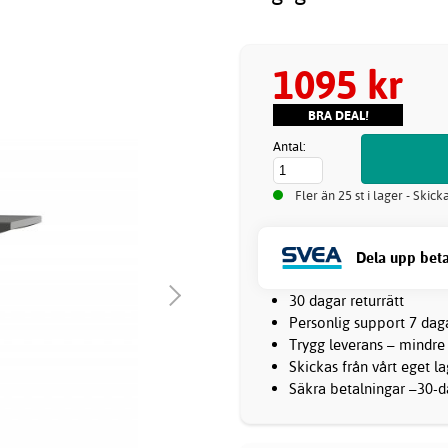
1095 kr
BRA DEAL!
Antal:
Fler än 25 st i lager - Skic
Dela upp beta
30 dagar returrätt
Personlig support 7 dag
Trygg leverans – mindre
Skickas från vårt eget l
Säkra betalningar –30-da