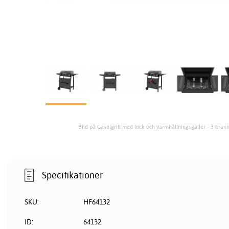
Bild på Gasolgrill med lock och varmhållningsgaller - 3 bränn
Specifikationer
SKU:
HF64132
ID:
64132