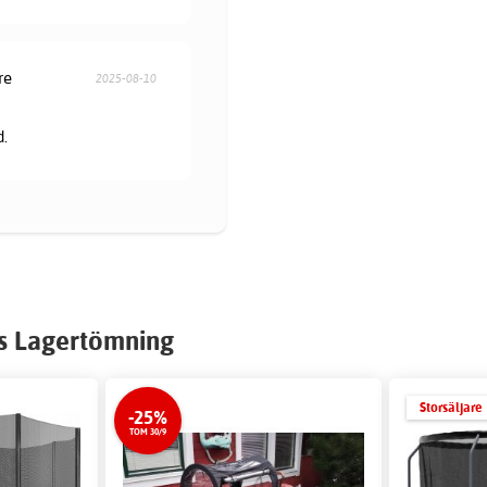
re
2025-08-10
d.
s Lagertömning
Storsäljare
-25%
TOM 30/9