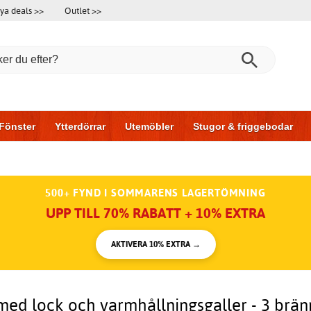
ya deals >>
Outlet >>
Fönster
Ytterdörrar
Utemöbler
Stugor & friggebodar
l & garage
Hus & bygg
Förvaring
Skjutdörrar
500+ FYND I SOMMARENS LAGERTÖMNING
UPP TILL 70% RABATT + 10% EXTRA
AKTIVERA 10% EXTRA →
 med lock och varmhållningsgaller - 3 bränn