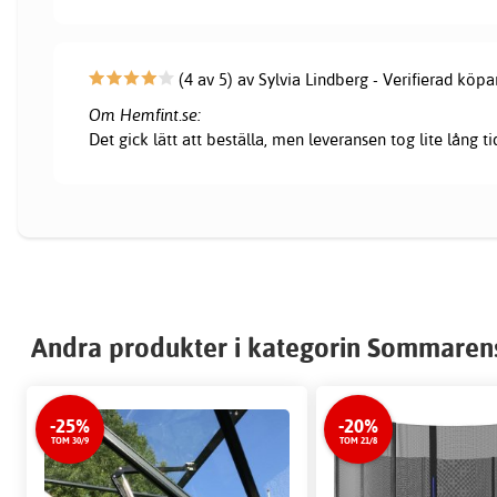
(4 av 5) av Sylvia Lindberg - Verifierad köpa
Om Hemfint.se:
Det gick lätt att beställa, men leveransen tog lite lång ti
Andra produkter i kategorin Sommaren
-25%
-20%
TOM 30/9
TOM 21/8