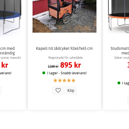
5 cm med
Kapell till lådcykel 92x67x65 cm
Studsmatt
eständig
med
 vuxna, maxvikt
Regnskydd för cykellåda
Säker stu
 kr
895 kr
1188 kr
everans!
I lager - Snabb leverans!
I la
p
Köp