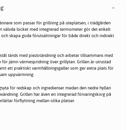
g:
ännare som passar för grillning på uteplatsen, i trädgården
et välvda locket med integrerad termometer gör det enkelt
och skapa goda förutsättningar för både direkt och indirekt
tt stål tänds med piezotändning och arbetar tillsammans med
för jämn värmespridning över grillytan. Grillen är utrustad
amt ett praktiskt varmhållningsgaller som ger extra plats för
ngsam uppvärmning.
gsyta för redskap och ingredienser medan den nedre hyllan
nvändning. Grillen har även en integrerad förvaringskorg på
lättar förflyttning mellan olika platser.