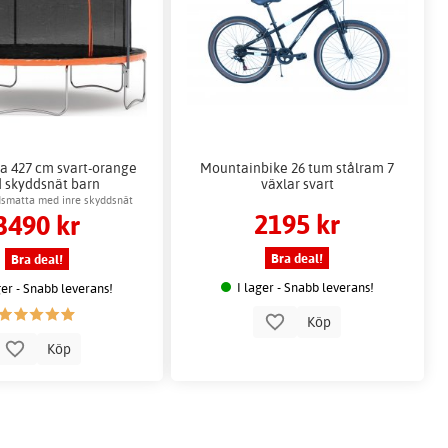
a 427 cm svart-orange
Mountainbike 26 tum stålram 7
 skyddsnät barn
växlar svart
dsmatta med inre skyddsnät
2195 kr
3490 kr
Bra deal!
Bra deal!
I lager - Snabb leverans!
ger - Snabb leverans!
Köp
Köp