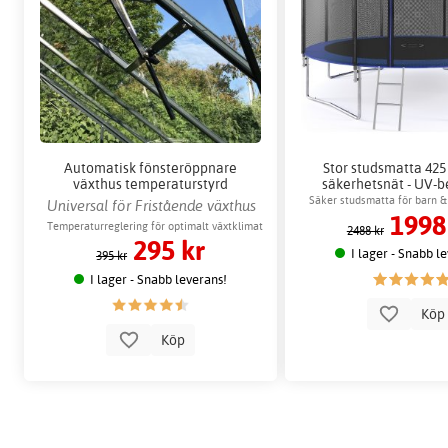
Automatisk fönsteröppnare
Stor studsmatta 42
växthus temperaturstyrd
säkerhetsnät - UV-b
ventilation
Säker studsmatta för barn &
Universal för Fristående växthus
1998
150 kg
Temperaturreglering för optimalt växtklimat
2488 kr
295 kr
I lager - Snabb l
395 kr
I lager - Snabb leverans!
Kö
Köp