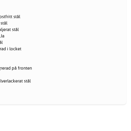
stfritt stål
 stål
jerat stål
 Ja
ål
ad i locket
grerad på fronten
verlackerat stål