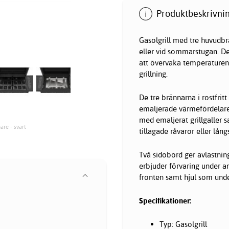
Produktbeskrivnin
Gasolgrill med tre huvudbr
eller vid sommarstugan. D
att övervaka temperaturen 
grillning.
De tre brännarna i rostfri
emaljerade värmefördelare 
med emaljerat grillgaller s
are - svart
tillagade råvaror eller lå
Två sidobord ger avlastnin
erbjuder förvaring under a
fronten samt hjul som under
Specifikationer:
Typ: Gasolgrill