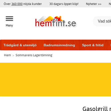
Över
360 000
nöjda kunder
30 dagars öppet köp!
Nyheter >>
N
Meny
Trädgård & utemiljö
Badrumsinredning
Sport & fritid
Hem
>
Sommarens Lagertömning
Badrumsmöbler
Träningsutrustning
Garageportar
Bi
Gasolgrill