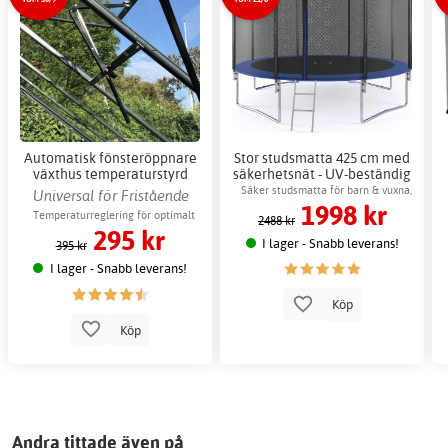
Automatisk fönsteröppnare
Stor studsmatta 425 cm med
växthus temperaturstyrd
säkerhetsnät - UV-beständig
ventilation
Säker studsmatta för barn & vuxna,
Universal för Fristående
1998 kr
maxvikt 150 kg
växthus
Temperaturreglering för optimalt
2488 kr
295 kr
växtklimat
I lager - Snabb leverans!
395 kr
I lager - Snabb leverans!
Köp
Köp
Andra tittade även på