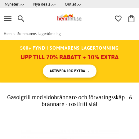
Nyheter >>
Nya deals >>
Outlet >>
Hem
>
Sommarens Lagertömning
500+ FYND I SOMMARENS LAGERTÖMNING
UPP TILL 70% RABATT + 10% EXTRA
AKTIVERA 10% EXTRA →
Gasolgrill med sidobrännare och förvaringsskåp - 6
brännare - rostfritt stål