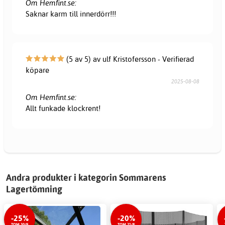
Om Hemfint.se:
Saknar karm till innerdörr!!!
(5 av 5) av ulf Kristofersson - Verifierad
köpare
2025-08-08
Om Hemfint.se:
Allt funkade klockrent!
Andra produkter i kategorin Sommarens
Lagertömning
-25%
-20%
TOM 30/9
TOM 21/8