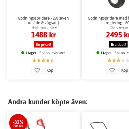
Gödningsspridare - 29l (även
Gödningspridare med 
utsäde & vägsalt)
reglering - 6
Gödningsspridare
Spridarvagn
1488 kr
2495 k
Se priset!
Bra deal!
I lager - Snabb leverans!
I lager - Snabb l
Köp
Kö
Andra kunder köpte även:
-33%
TOM 30/9