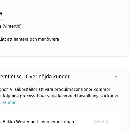
re
re
 (vintertid)
 Lätt att hantera och manövrera
emfint.se - Över nöjda kunder
oner: Vi säkerställer att våra produktrecensioner kommer
följande process: Efter varje levererad beställning skickar vi
Läs mer
av Pekka Westerlund - Verifierad köpare
2025-08-10