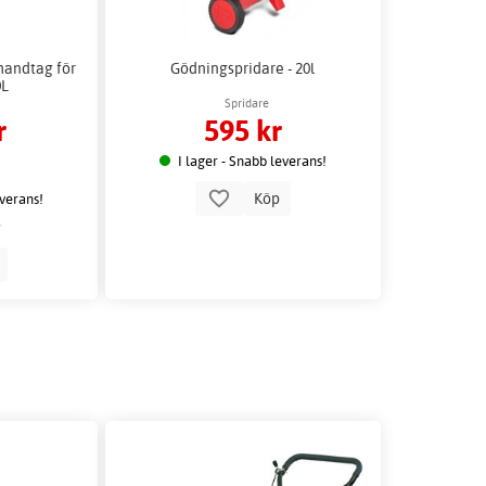
handtag för
Gödningspridare - 20l
0L
Spridare
r
595 kr
I lager - Snabb leverans!
Köp
everans!
p