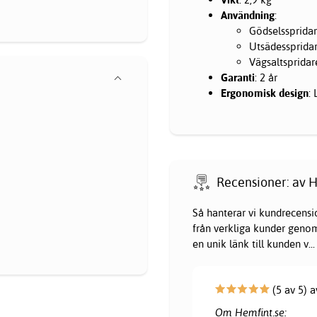
Användning
:
Gödselssprida
Utsädessprida
Vägsaltspridare
Garanti
: 2 år
Ergonomisk design
:
Recensioner: av H
Så hanterar vi kundrecensi
från verkliga kunder genom 
en unik länk till kunden v
...
(5 av 5) 
Om Hemfint.se: