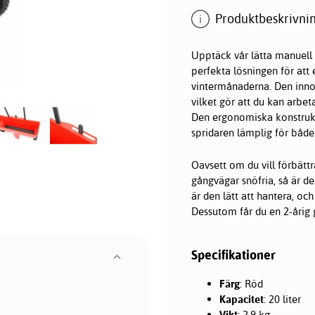
Produktbeskrivnin
Upptäck vår lätta manuell
perfekta lösningen för att 
vintermånaderna. Den inno
vilket gör att du kan arbe
Den ergonomiska konstrukti
spridaren lämplig för båd
Oavsett om du vill förbättr
gångvägar snöfria, så är de
är den lätt att hantera, oc
Dessutom får du en 2-årig g
Specifikationer
Färg
: Röd
Kapacitet
: 20 liter
Vikt
: 2,9 kg