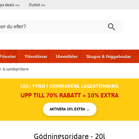
ya deals >>
Outlet >>
Fönster
Ytterdörrar
Utemöbler
Stugor & friggebodar
t- & sandspridare
l & garage
Hus & bygg
Förvaring
Skjutdörrar
500+ FYND I SOMMARENS LAGERTÖMNING
UPP TILL 70% RABATT + 10% EXTRA
AKTIVERA 10% EXTRA →
Gödningspridare - 20l