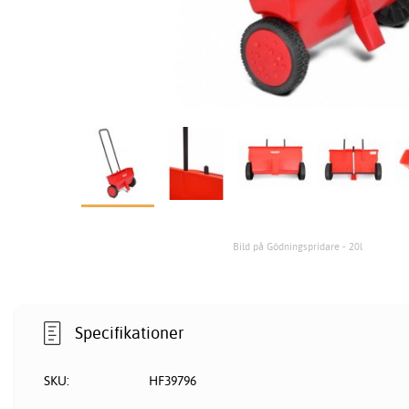
Bild på Gödningspridare - 20l
Specifikationer
SKU:
HF39796