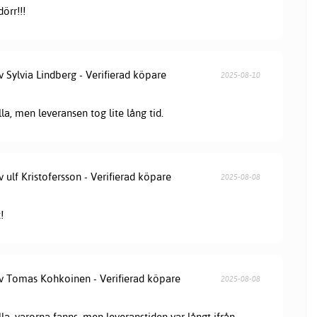
örr!!!
v Sylvia Lindberg - Verifierad köpare
2025-08-10
lla, men leveransen tog lite lång tid.
v ulf Kristofersson - Verifierad köpare
2025-08-08
!
av Tomas Kohkoinen - Verifierad köpare
2025-08-08
lla, varorna fanns, men leveranstiden var långt ifrån