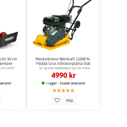
cht 30 cm
Markvibrator Werkraft 11000 N -
amlare
Padda Grus Vibratorplatta Stål
i
 till 150m²
61 kg med nedfällbara hjul för enkel
4990 kr
transport
everans!
I lager - Snabb leverans!
p
Köp