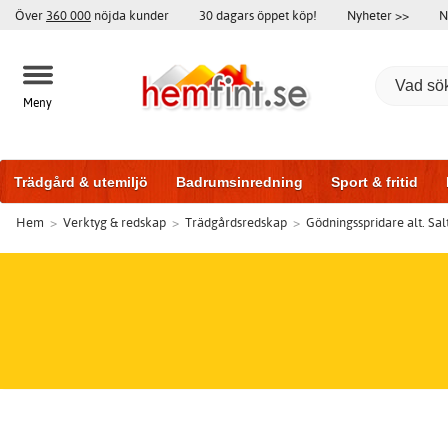
Över
360 000
nöjda kunder
30 dagars öppet köp!
Nyheter >>
N
Meny
Trädgård & utemiljö
Badrumsinredning
Sport & fritid
Hem
>
Verktyg & redskap
>
Trädgårdsredskap
>
Gödningsspridare alt. Sal
Badrumsmöbler
Träningsutrustning
Garageportar
Bi