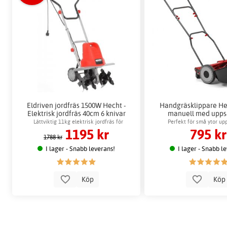
Eldriven jordfräs 1500W Hecht -
Handgräsklippare He
Elektrisk jordfräs 40cm 6 knivar
manuell med upps
metallchass
Lättviktig 11kg elektrisk jordfräs för
Perfekt för små ytor upp
1195 kr
795 kr
trädgårdsland
1788 kr
I lager - Snabb leverans!
I lager - Snabb l
Köp
Kö