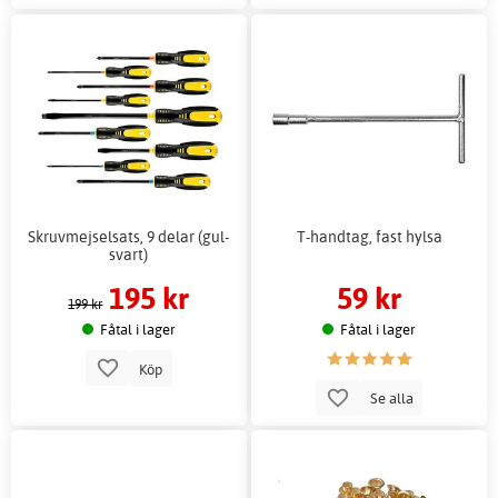
Skruvmejselsats, 9 delar (gul-
T-handtag, fast hylsa
svart)
195 kr
59 kr
199 kr
Fåtal i lager
Fåtal i lager
Köp
Se alla