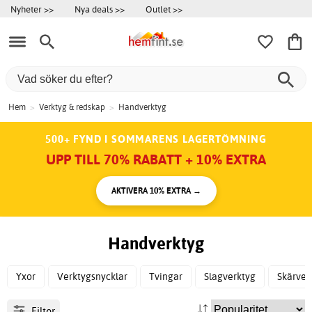
Nyheter >>
Nya deals >>
Outlet >>
Hem
>
Verktyg & redskap
>
Handverktyg
500+ FYND I SOMMARENS LAGERTÖMNING
UPP TILL 70% RABATT + 10% EXTRA
AKTIVERA 10% EXTRA →
Handverktyg
Yxor
Verktygsnycklar
Tvingar
Slagverktyg
Skärver
Filter