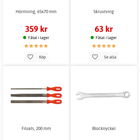
Hörntving, 65x70 mm
Skruvtving
359 kr
63 kr
Fåtal i lager
Fåtal i lager
Köp
Se alla
Filsats, 200 mm
Blocknyckel