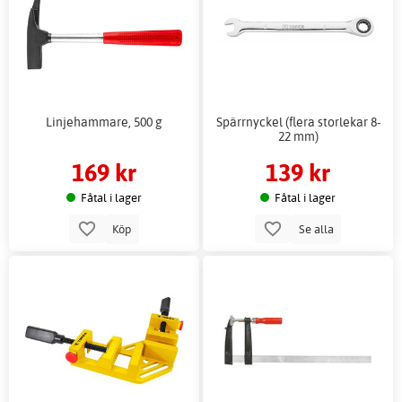
Linjehammare, 500 g
Spärrnyckel (flera storlekar 8-
22 mm)
169 kr
139 kr
Fåtal i lager
Fåtal i lager
Köp
Se alla