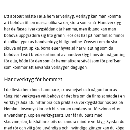
Ett absolut måste i alla hem är verktyg. Verktyg kan man komma
att behöva till en massa olika saker, stora som små. Handverktyg
har de flesta i verktygslådan där hemma, men ibland kan man
behöva uppgradera sig lite grann. Hos oss här på hemfint.se finner
du olika typer av handverktyg billigt online. Oavsett om du ska
skruva något, spika, borra eller hyvla så har vi allting som du
behöver. I vårt breda sortiment av handverktyg finns det någonting
för alla, både för den som är hemmafixare såväl som för proffsen
som kommer att använda verktygen dagligen.
Handverktyg för hemmet
I de flesta hem finns hammare, skruvmejsel och någon form av
tång. När verktygen väl behövs är det bra om de finns samlade i en
verktygslåda. Du hittar bra och praktiska verktygslådor hos oss på
Hemfint. Insexnycklar och bits har en tendens att försvinna efter
användning. Köp en verktygssats. Där får du plats med
skruvmejslar, bitshållare, bits och andra mindre verktyg. Sysslar du
med rör och vill göra utvändiga och invändiga gängor kan du köpa