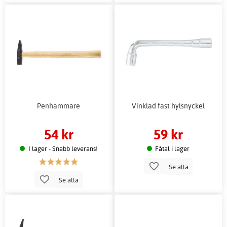
Penhammare
Vinklad fast hylsnyckel
54 kr
59 kr
I lager - Snabb leverans!
Fåtal i lager
Se alla
Se alla