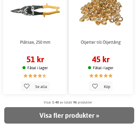
Plåtsax, 250 mm
Öljetter till Öljettång
51 kr
45 kr
Fåtal i lager
Fåtal i lager
Se alla
Köp
Visar
1-40
av totalt
96
produkter
Visa fler produkter »