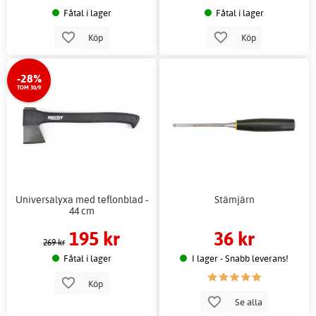
Fåtal i lager
Fåtal i lager
Köp
Köp
-28%
TOM 30/9
Universalyxa med teflonblad -
Stämjärn
44 cm
195 kr
36 kr
269 kr
Fåtal i lager
I lager - Snabb leverans!
Köp
Se alla