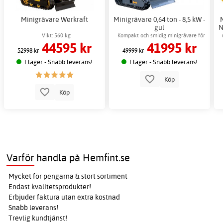
Minigrävare Werkraft
Minigrävare 0,64 ton - 8,5 kW -
gul
N
Vikt: 560 kg
Kompakt och smidig minigrävare för
44595 kr
41995 kr
arbete i trånga utrymmen
52998 kr
49999 kr
I lager - Snabb leverans!
I lager - Snabb leverans!
Köp
Köp
Varför handla på Hemfint.se
Mycket för pengarna & stort sortiment
Endast kvalitetsprodukter!
Erbjuder faktura utan extra kostnad
Snabb leverans!
Trevlig kundtjänst!