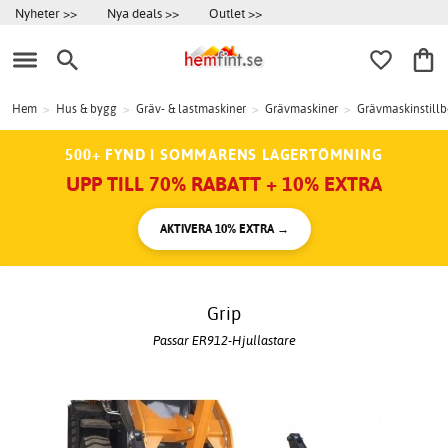
Nyheter >>
Nya deals >>
Outlet >>
Hem
>
Hus & bygg
>
Gräv- & lastmaskiner
>
Grävmaskiner
>
Grävmaskinstill
500+ FYND I SOMMARENS LAGERTÖMNING
UPP TILL 70% RABATT + 10% EXTRA
AKTIVERA 10% EXTRA →
Grip
Passar ER912-Hjullastare