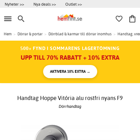
Nyheter >>
Nya deals >>
Outlet >>
Hem
>
Dörrar & portar
>
Dörrblad & karmar till dörrar inomhus
>
Handtag, vred
500+ FYND I SOMMARENS LAGERTÖMNING
UPP TILL 70% RABATT + 10% EXTRA
AKTIVERA 10% EXTRA →
Handtag Hoppe Vitória alu rostfri nyans F9
Dörrhandtag