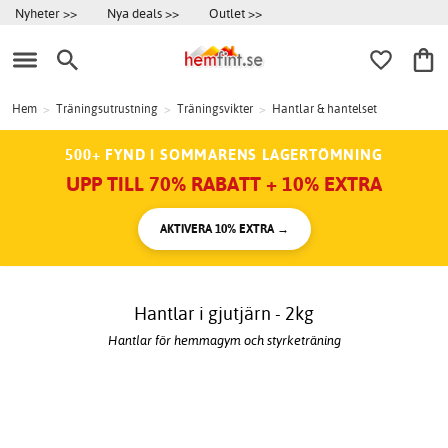
Nyheter >>
Nya deals >>
Outlet >>
Hem
>
Träningsutrustning
>
Träningsvikter
>
Hantlar & hantelset
500+ FYND I SOMMARENS LAGERTÖMNING
UPP TILL 70% RABATT + 10% EXTRA
AKTIVERA 10% EXTRA →
Hantlar i gjutjärn - 2kg
Hantlar för hemmagym och styrketräning