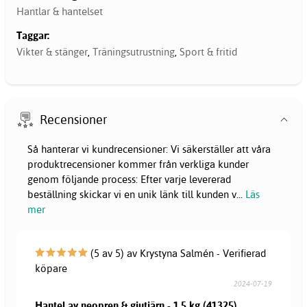
Hantlar & hantelset
Taggar:
Vikter & stänger
,
Träningsutrustning
,
Sport & fritid
Recensioner
Så hanterar vi kundrecensioner: Vi säkerställer att våra
produktrecensioner kommer från verkliga kunder
genom följande process: Efter varje levererad
beställning skickar vi en unik länk till kunden v
...
Läs
mer
(5 av 5) av Krystyna Salmén - Verifierad
köpare
2024-07-19
Hantel av neopren & gjutjärn - 1,5 kg (41325)