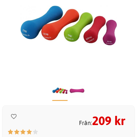
209
kr
Från: