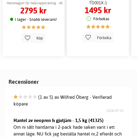
TD001X-1
Hemmagym för helkroppsträning - 45
1495 kr
2795 kr
kg motståndsvikter
Förbokas
I lager - Snabb leverans!
Förboka
Köp
Recensioner
(1 av 5) av Wilfred Öberg - Verifierad
köpare
2018-07-25
Hantel av neopren & gjutjärn - 1,5 kg (41325)
Om ni sålt hantlarna i 2-pack hade saken varit i ett
annat läge. NU fick jag beställa hantel nr,2 efteråt och