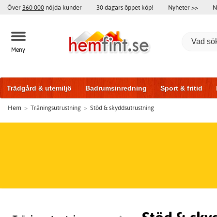
Över
360 000
nöjda kunder
30 dagars öppet köp!
Nyheter >>
N
Meny
Trädgård & utemiljö
Badrumsinredning
Sport & fritid
Hem
>
Träningsutrustning
>
Stöd & skyddsutrustning
Badrumsmöbler
Träningsutrustning
Garageportar
Bi