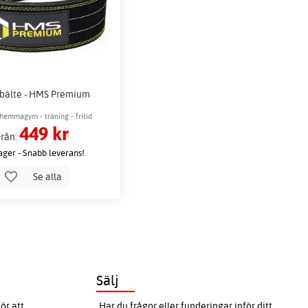
rbälte - HMS Premium
hemmagym - träning - fritid
449 kr
Från:
lager - Snabb leverans!
Se alla
Sälj
ör att
Har du frågor eller funderingar inför ditt