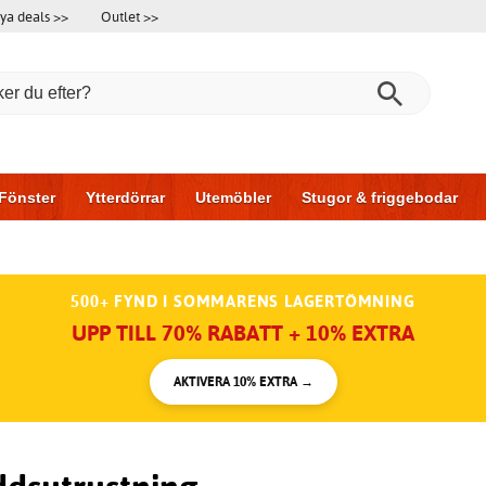
ya deals >>
Outlet >>
Fönster
Ytterdörrar
Utemöbler
Stugor & friggebodar
l & garage
Hus & bygg
Förvaring
Skjutdörrar
500+ FYND I SOMMARENS LAGERTÖMNING
UPP TILL 70% RABATT + 10% EXTRA
AKTIVERA 10% EXTRA →