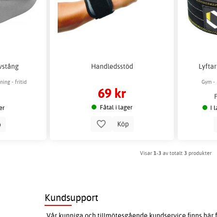
ivstång
Handledsstöd
Lyfta
ng - fritid
Gym - 
69 kr
Fåtal i lager
er
I 
Köp
p
Visar
1-3
av totalt
3
produkter
Kundsupport
Vår kunniga och tillmötesgående kundservice finns här f