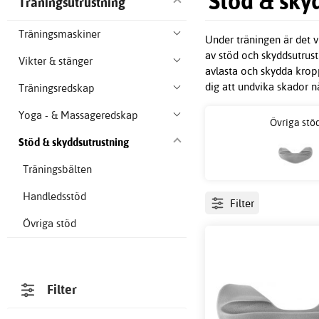
Stöd & sky
Träningsutrustning
Träningsmaskiner
Under träningen är det v
av stöd och skyddsutrust
Vikter & stänger
avlasta och skydda kropp
dig att undvika skador nä
Träningsredskap
Yoga - & Massageredskap
Övriga stö
Stöd & skyddsutrustning
Träningsbälten
Handledsstöd
Filter
Övriga stöd
Filter