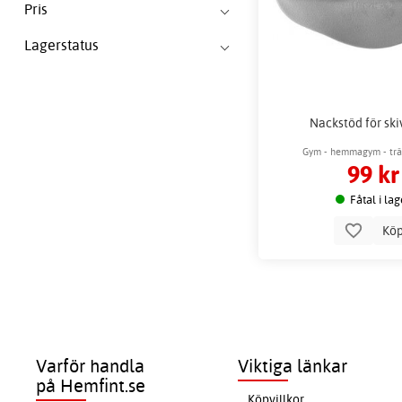
Pris
Lagerstatus
Nackstöd för sk
Gym - hemmagym - träni
99 kr
Fåtal i lag
Kö
Varför handla
Viktiga länkar
på Hemfint.se
Köpvillkor