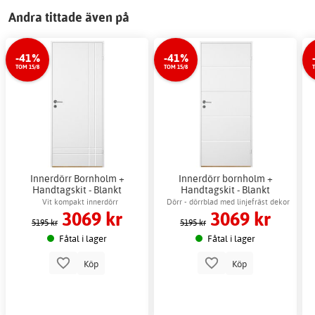
Andra tittade även på
-41%
-41%
TOM 15/8
TOM 15/8
Innerdörr Bornholm +
Innerdörr bornholm +
Handtagskit - Blankt
Handtagskit - Blankt
Vit kompakt innerdörr
Dörr - dörrblad med linjefräst dekor
3069 kr
3069 kr
5195 kr
5195 kr
Fåtal i lager
Fåtal i lager
Köp
Köp