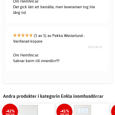
Om Hemfint.se:
Det gick lätt att beställa, men leveransen tog lite
lång tid.
(5 av 5) av Pekka Westerlund -
Verifierad köpare
2025-08-10
Om Hemfint.se:
Saknar karm till innerdörr!!!
Andra produkter i kategorin Enkla inomhusdörrar
-42%
-41%
TOM 15/8
TOM 15/8