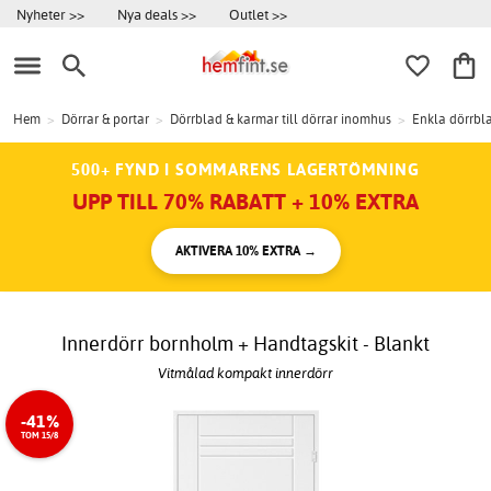
Nyheter >>
Nya deals >>
Outlet >>
Hem
>
Dörrar & portar
>
Dörrblad & karmar till dörrar inomhus
>
Enkla dörrbl
500+ FYND I SOMMARENS LAGERTÖMNING
UPP TILL 70% RABATT + 10% EXTRA
AKTIVERA 10% EXTRA →
Innerdörr bornholm + Handtagskit - Blankt
Vitmålad kompakt innerdörr
-41%
TOM 15/8