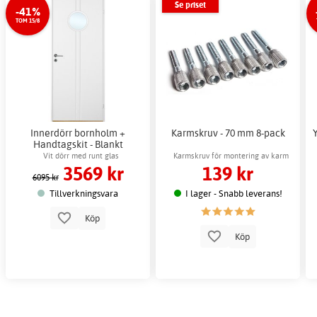
Se priset
-41%
TOM 15/8
Innerdörr bornholm +
Karmskruv - 70 mm 8-pack
Handtagskit - Blankt
Vit dörr med runt glas
Karmskruv för montering av karm
3569 kr
139 kr
6095 kr
Tillverkningsvara
I lager - Snabb leverans!
Köp
Köp