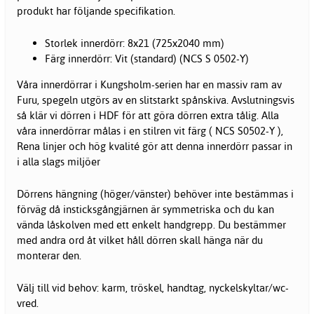
produkt har följande specifikation.
Storlek innerdörr: 8x21 (725x2040 mm)
Färg innerdörr: Vit (standard) (NCS S 0502-Y)
Våra innerdörrar i Kungsholm-serien har en massiv ram av
Furu, spegeln utgörs av en slitstarkt spånskiva. Avslutningsvis
så klär vi dörren i HDF för att göra dörren extra tålig. Alla
våra innerdörrar målas i en stilren vit färg ( NCS S0502-Y ),
Rena linjer och hög kvalité gör att denna innerdörr passar in
i alla slags miljöer
Dörrens hängning (höger/vänster) behöver inte bestämmas i
förväg då insticksgångjärnen är symmetriska och du kan
vända låskolven med ett enkelt handgrepp. Du bestämmer
med andra ord åt vilket håll dörren skall hänga när du
monterar den.
Välj till vid behov: karm, tröskel, handtag, nyckelskyltar/wc-
vred.