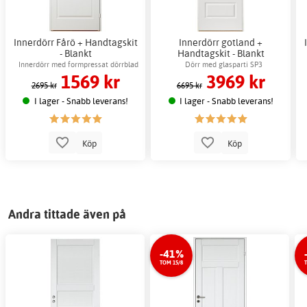
Innerdörr Fårö + Handtagskit
Innerdörr gotland +
- Blankt
Handtagskit - Blankt
Innerdörr med formpressat dörrblad
Dörr med glasparti SP3
1569 kr
3969 kr
2695 kr
6695 kr
I lager - Snabb leverans!
I lager - Snabb leverans!
Köp
Köp
Andra tittade även på
-41%
TOM 15/8