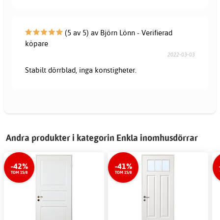
(5 av 5) av Björn Lönn - Verifierad
köpare
2022-03-03
Stabilt dörrblad, inga konstigheter.
Andra produkter i kategorin Enkla inomhusdörrar
-42%
-41%
TOM 15/8
TOM 15/8