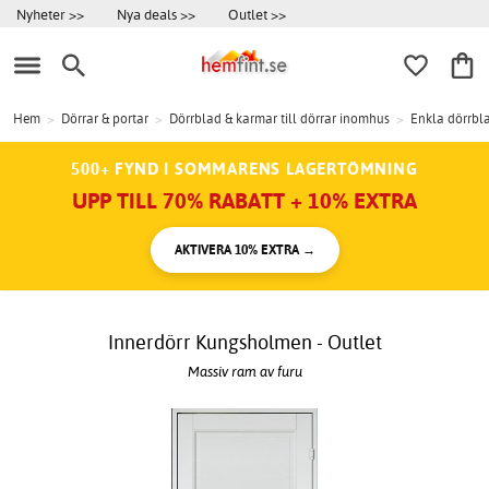
Nyheter >>
Nya deals >>
Outlet >>
Hem
>
Dörrar & portar
>
Dörrblad & karmar till dörrar inomhus
>
Enkla dörrbl
500+ FYND I SOMMARENS LAGERTÖMNING
UPP TILL 70% RABATT + 10% EXTRA
AKTIVERA 10% EXTRA →
Innerdörr Kungsholmen - Outlet
Massiv ram av furu