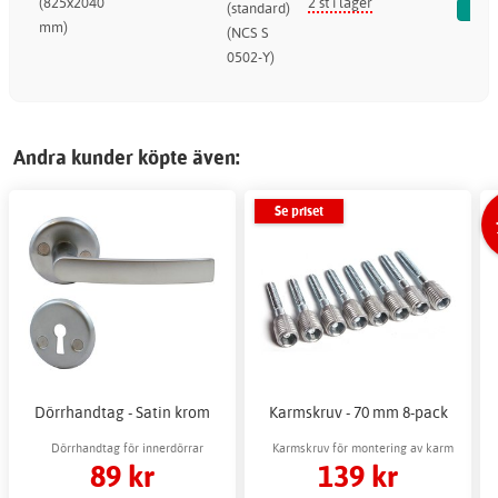
(825x2040
2 st i lager
(standard)
mm)
(NCS S
0502-Y)
Andra kunder köpte även:
Se priset
Dörrhandtag - Satin krom
Karmskruv - 70 mm 8-pack
Dörrhandtag för innerdörrar
Karmskruv för montering av karm
89 kr
139 kr