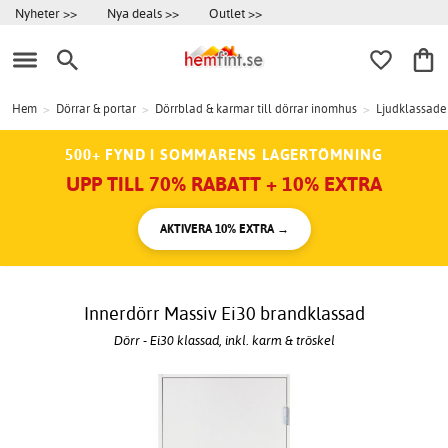
Nyheter >>
Nya deals >>
Outlet >>
Hem
>
Dörrar & portar
>
Dörrblad & karmar till dörrar inomhus
>
Ljudklassade
500+ FYND I SOMMARENS LAGERTÖMNING
UPP TILL 70% RABATT + 10% EXTRA
AKTIVERA 10% EXTRA →
Innerdörr Massiv Ei30 brandklassad
Dörr - Ei30 klassad, inkl. karm & tröskel