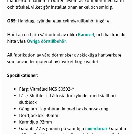
människor i närheten. Dörren levereras komplett med karm
och tröskel, vilket gör installationen enkel och smidig.
OBS:
Handtag, cylinder eller cylindertillbehör ingår ej.
Här kan du hitta vårt utbud av olika
Karmset
, och här kan du
hitta våra
Övriga dörrtillbehör
.
All fabrikation av våra dörrar sker av skickliga hantverkare
som använder material av mycket hög kvalitet.
Specifikationer:
Färg: Vitmålad NCS S0502-Y
Lås / Slutbleck: Låskista för cylinder med ställbart
slutbleck
Gångjärn: Tappbärande med bakkantssäkring
Dörrtjocklek: 40mm
Karmdjup 92mm
Garanti: 2 års garanti på samtliga
innerdörrar
. Garantin