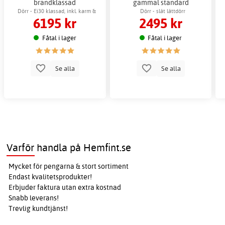
brandklassad
gammal standard
Dörr - Ei30 klassad, inkl. karm &
Dörr - slät lättdörr
6195 kr
2495 kr
tröskel
Fåtal i lager
Fåtal i lager
Se alla
Se alla
Varför handla på Hemfint.se
Mycket för pengarna & stort sortiment
Endast kvalitetsprodukter!
Erbjuder faktura utan extra kostnad
Snabb leverans!
Trevlig kundtjänst!