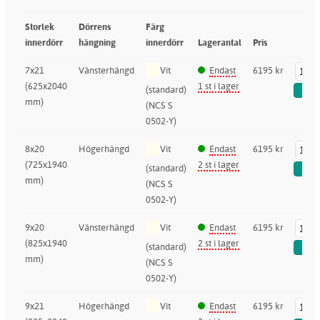
Storlek
Dörrens
Färg
innerdörr
hängning
innerdörr
Lagerantal
Pris
7x21
Vänsterhängd
Vit
Endast
6195 kr
(625x2040
1 st i lager
(standard)
mm)
(NCS S
0502-Y)
8x20
Högerhängd
Vit
Endast
6195 kr
(725x1940
2 st i lager
(standard)
mm)
(NCS S
0502-Y)
9x20
Vänsterhängd
Vit
Endast
6195 kr
(825x1940
2 st i lager
(standard)
mm)
(NCS S
0502-Y)
9x21
Högerhängd
Vit
Endast
6195 kr