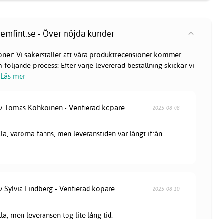
emfint.se - Över nöjda kunder
oner: Vi säkerställer att våra produktrecensioner kommer
följande process: Efter varje levererad beställning skickar vi
Läs mer
av Tomas Kohkoinen - Verifierad köpare
2025-08-08
lla, varorna fanns, men leveranstiden var långt ifrån
v Sylvia Lindberg - Verifierad köpare
2025-08-10
lla, men leveransen tog lite lång tid.