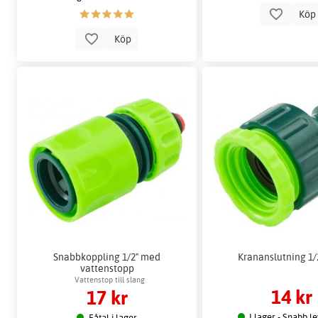
Kö
Köp
Snabbkoppling 1/2" med
Krananslutning 1/2
vattenstopp
Vattenstop till slang
14 kr
17 kr
I lager - Snabb l
Fåtal i lager