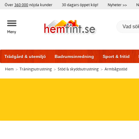
Över
360 000
nöjda kunder
30 dagars öppet köp!
Nyheter >>
N
Meny
Trädgård & utemiljö
Badrumsinredning
Sport & fritid
Hem
>
Träningsutrustning
>
Stöd & skyddsutrustning
>
Armbågsstöd
Badrumsmöbler
Träningsutrustning
Garageportar
Bi