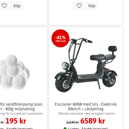
Köp
Köp
-41%
TOM 15/8
 för sandfilterpump pool
Elscooter 800W med Sits - Elektrisk
ys - 400g miljövänlig
30km/h + Låskätting
ering för kristallklart poolvatten
Bekväm elscooter med avtagbart batteri
195 kr
6589 kr
 kr
11195 kr
ger - Snabb leverans!
I lager - Snabb leverans!