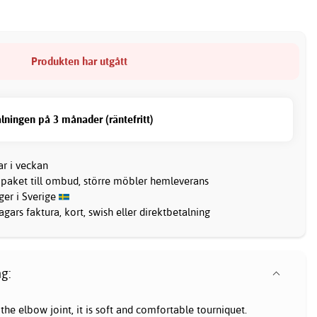
Produkten har utgått
lningen på 3 månader (räntefritt)
ar i veckan
 paket till ombud, större möbler hemleverans
ager i Sverige
gars faktura, kort, swish eller direktbetalning
g:
he elbow joint, it is soft and comfortable tourniquet.