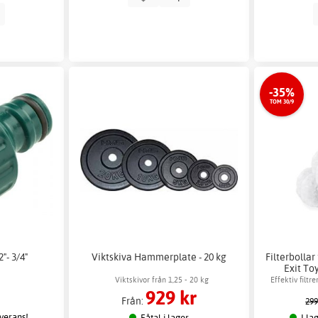
p
-35%
TOM 30/9
"- 3/4"
Viktskiva Hammerplate - 20 kg
Filterbollar
Exit To
Viktskivor från 1,25 - 20 kg
Effektiv filtr
929 kr
Från:
299
everans!
Fåtal i lager
I la