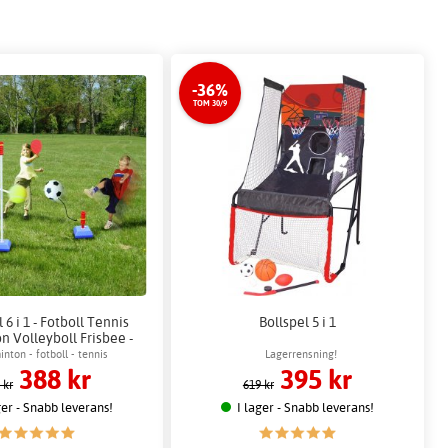
-36%
TOM 30/9
 6 i 1 - Fotboll Tennis
Bollspel 5 i 1
 Volleyboll Frisbee -
llnät 300x35 cm
nton - fotboll - tennis
Lagerrensning!
388 kr
395 kr
 kr
619 kr
ger - Snabb leverans!
I lager - Snabb leverans!