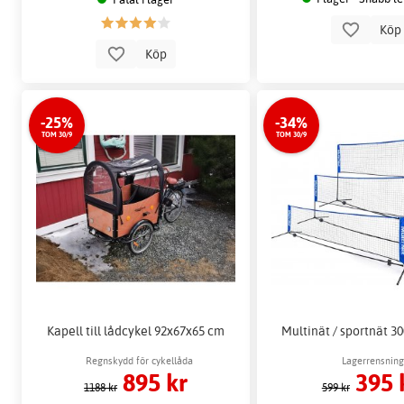
Kö
Köp
-25%
-34%
TOM 30/9
TOM 30/9
Kapell till lådcykel 92x67x65 cm
Multinät / sportnät 300
Regnskydd för cykellåda
Lagerrensning
895 kr
395 
1188 kr
599 kr