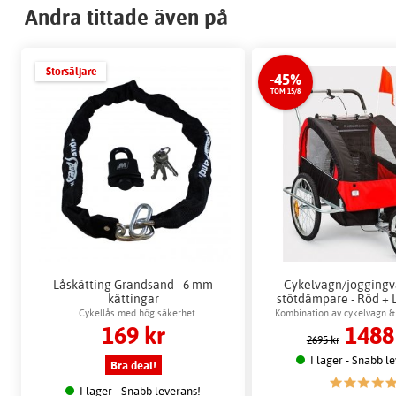
Andra tittade även på
Storsäljare
-45%
TOM 15/8
Låskätting Grandsand - 6 mm
Cykelvagn/jogging
kättingar
stötdämpare - Röd + 
Cykellås med hög säkerhet
Kombination av cykelvagn &
169 kr
1488
2695 kr
I lager - Snabb l
Bra deal!
I lager - Snabb leverans!