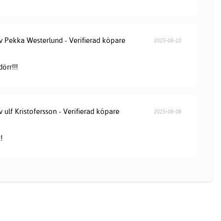
av Pekka Westerlund - Verifierad köpare
2025-08-10
örr!!!
v ulf Kristofersson - Verifierad köpare
2025-08-08
!