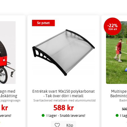
Se priset
-22%
TOM 4/9
vagn med
Entrétak svart 90x150 polykarbonat
Multispel
Låskätting
- Tak över dörr i metall
Badminton
Bo
 joggningsvagn
Svartlackerad metallram med aluminiumstöd
Badmi
 kr
588 kr
500
everans!
I lager - Snabb leverans!
I la
Köp