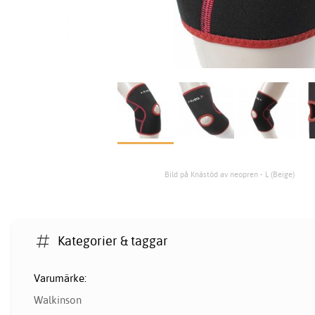
Bild på Knästöd av neopren - L (Beige)
Kategorier & taggar
Varumärke:
Walkinson