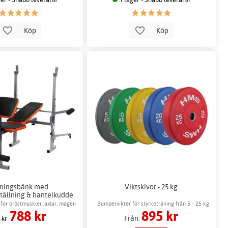
Köp
Köp
äningsbänk med
Viktskivor - 25 kg
ställning & hantelkudde
 för bröstmuskler, axlar, magen
Bumpervikter för styrketräning från 5 - 25 kg
788 kr
895 kr
& armar
Från:
 kr