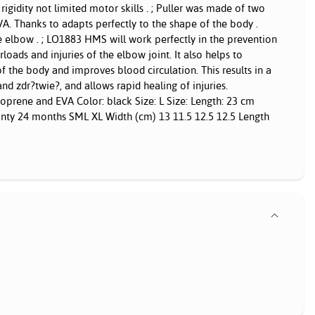
rigidity not limited motor skills . ; Puller was made of two
A. Thanks to adapts perfectly to the shape of the body .
he elbow . ; LO1883 HMS will work perfectly in the prevention
loads and injuries of the elbow joint. It also helps to
f the body and improves blood circulation. This results in a
and zdr?twie?, and allows rapid healing of injuries.
eoprene and EVA Color: black Size: L Size: Length: 23 cm
anty 24 months SML XL Width (cm) 13 11.5 12.5 12.5 Length