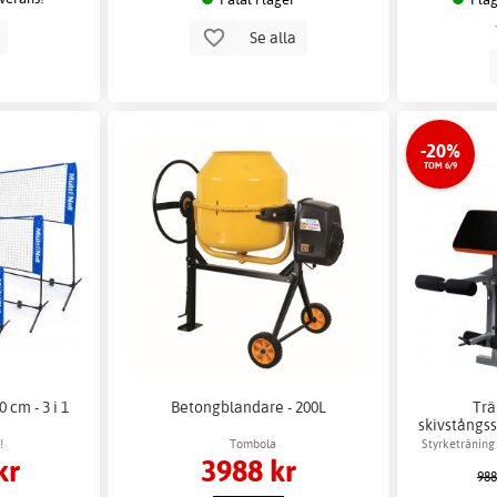
p
Se alla
-20%
TOM 6/9
 cm - 3 i 1
Betongblandare - 200L
Tr
skivstångs
!
Tombola
Styrketräning
kr
3988 kr
988