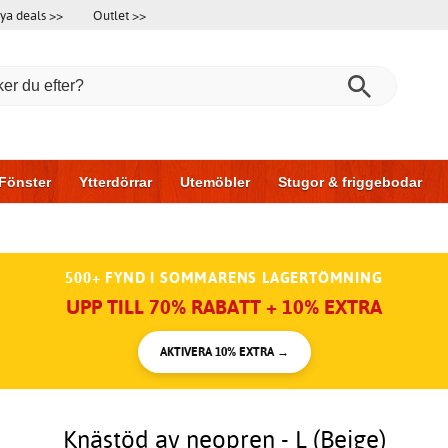
ya deals >>
Outlet >>
Fönster
Ytterdörrar
Utemöbler
Stugor & friggebodar
l & garage
Hus & bygg
Förvaring
Skjutdörrar
500+ FYND I SOMMARENS LAGERTÖMNING
UPP TILL 70% RABATT + 10% EXTRA
AKTIVERA 10% EXTRA →
Knästöd av neopren - L (Beige)