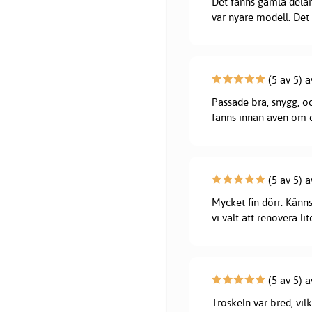
Det fanns gamla delar
var nyare modell. Det 
(5 av 5) 
Passade bra, snygg, o
fanns innan även om de
(5 av 5) a
Mycket fin dörr. Känns
vi valt att renovera l
(5 av 5) a
Tröskeln var bred, vil