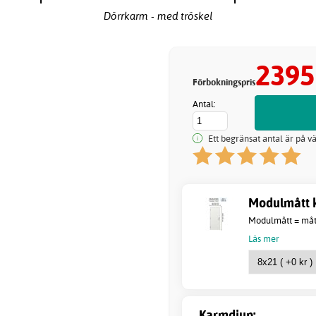
Dörrkarm - med tröskel
2395
Förbokningspris
Antal:
Ett begränsat antal är på vä
Modulmått k
Modulmått = måtte
Läs mer
Karmdjup: