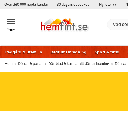
Över
360 000
nöjda kunder
30 dagars öppet köp!
Nyheter >>
N
Meny
Trädgård & utemiljö
Badrumsinredning
Sport & fritid
Hem
>
Dörrar & portar
>
Dörrblad & karmar till dörrar inomhus
>
Dörrka
Badrumsmöbler
Träningsutrustning
Garageportar
Bi