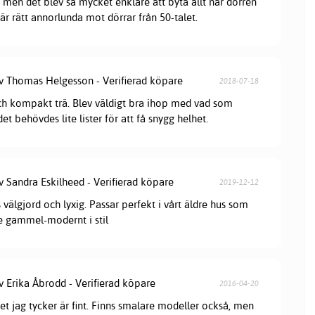
 men det blev så mycket enklare att byta allt när dörren
är rätt annorlunda mot dörrar från 50-talet.
av Thomas Helgesson - Verifierad köpare
2018-07-18
ch kompakt trä. Blev väldigt bra ihop med vad som
t behövdes lite lister för att få snygg helhet.
v Sandra Eskilheed - Verifierad köpare
2019-12-12
 välgjord och lyxig. Passar perfekt i vårt äldre hus som
ite gammel-modernt i stil
v Erika Åbrodd - Verifierad köpare
2016-04-20
ket jag tycker är fint. Finns smalare modeller också, men