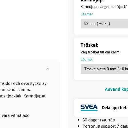
Karmdjupet anger hur "tjock" 
Läs mer
Tröskel:
Välj tröskel till din karm.
Läs mer
msidor och överstycke av
Använd köp
ka motsvara samma
ens tjocklek. Karmdjupet
Dela upp beta
a våra vitmålade
30 dagar returrätt
Personlig support 7 dag