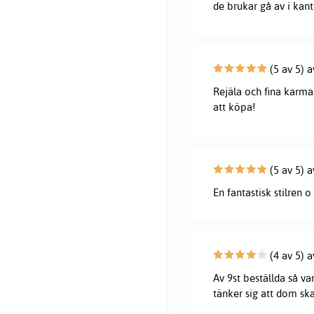
de brukar gå av i kant
(5 av 5) 
Rejäla och fina karma
att köpa!
(5 av 5) 
En fantastisk stilren o
(4 av 5) a
Av 9st beställda så va
tänker sig att dom ska