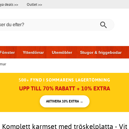
ya deals >>
Outlet >>
Fönster
Ytterdörrar
Utemöbler
Stugor & friggebodar
rmar
l & garage
Hus & bygg
Förvaring
Skjutdörrar
500+ FYND I SOMMARENS LAGERTÖMNING
UPP TILL 70% RABATT + 10% EXTRA
AKTIVERA 10% EXTRA →
Komplett karmset med tröskelplatta - Vit