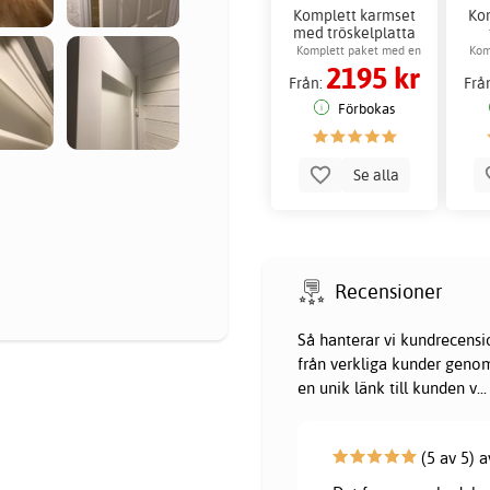
Komplett karmset
Ko
med tröskelplatta
Komplett paket med en
Kom
2195 kr
dörrkarm
Från:
Frå
Förbokas
Se alla
Recensioner
Så hanterar vi kundrecensi
från verkliga kunder genom 
en unik länk till kunden v
...
(5 av 5) 