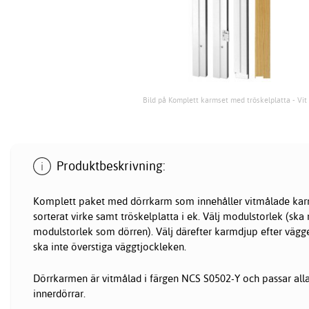
Bild på Komplett karmset med tröskelplatta - Vit
Produktbeskrivning:
Komplett paket med dörrkarm som innehåller vitmålade kar
sorterat virke samt tröskelplatta i ek. Välj modulstorlek (s
modulstorlek som dörren). Välj därefter karmdjup efter vägg
ska inte överstiga väggtjockleken.
Dörrkarmen är vitmålad i färgen NCS S0502-Y och passar all
innerdörrar.