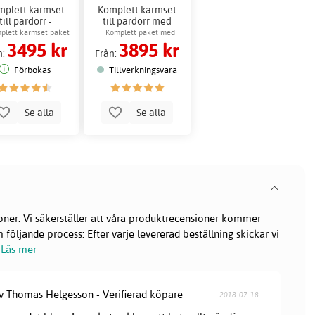
mplett karmset
Komplett karmset
till pardörr -
till pardörr med
tröskelplatta
tröskelplatta - Vit
plett karmset paket
Komplett paket med
3495 kr
3895 kr
tröskelplatta i ek
n:
Från:
Förbokas
Tillverkningsvara
Se alla
Se alla
oner: Vi säkerställer att våra produktrecensioner kommer
följande process: Efter varje levererad beställning skickar vi
Läs mer
av Thomas Helgesson - Verifierad köpare
2018-07-18