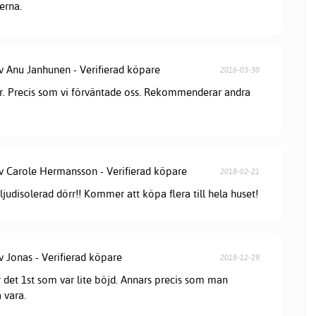
erna.
av Anu Janhunen - Verifierad köpare
2016-03-30
r. Precis som vi förväntade oss. Rekommenderar andra
av Carole Hermansson - Verifierad köpare
2018-02-21
 ljudisolerad dörr!! Kommer att köpa flera till hela huset!
v Jonas - Verifierad köpare
2018-12-29
r det 1st som var lite böjd. Annars precis som man
 vara.