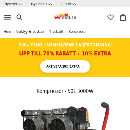
Nyheter >>
Nya deals >>
Outlet >>
Hem
>
Verktyg & redskap
>
Tryckluft
>
Kompressor
500+ FYND I SOMMARENS LAGERTÖMNING
UPP TILL 70% RABATT + 10% EXTRA
AKTIVERA 10% EXTRA →
Kompressor - 50L 3000W