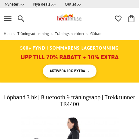
Nyheter >>
Nya deals >>
Outlet >>
Hem
>
Träningsutrustning
>
Träningsmaskiner
>
Gåband
500+ FYND I SOMMARENS LAGERTÖMNING
UPP TILL 70% RABATT + 10% EXTRA
AKTIVERA 10% EXTRA →
Löpband 3 hk | Bluetooth & träningsapp | Trekkrunner
TR4400