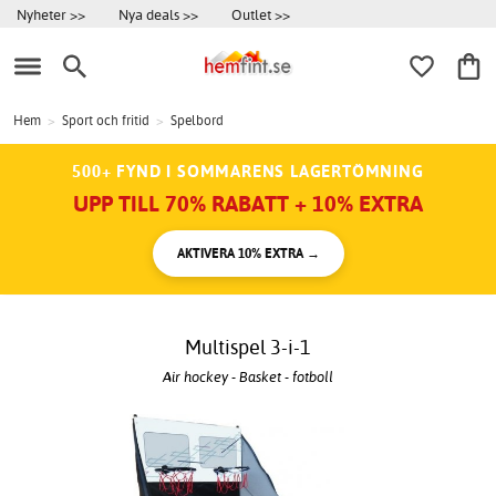
Nyheter >>
Nya deals >>
Outlet >>
Hem
>
Sport och fritid
>
Spelbord
500+ FYND I SOMMARENS LAGERTÖMNING
UPP TILL 70% RABATT + 10% EXTRA
AKTIVERA 10% EXTRA →
Multispel 3-i-1
Air hockey - Basket - fotboll