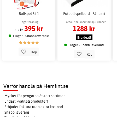
Bollspel 5 i 1
Fotboll spelbord - Fällbart
Lagerrensning!
Fotboll spel med familj & vänner
395 kr
1288 kr
619 kr
I lager - Snabb leverans!
Bra deal!
I lager - Snabb leverans!
Köp
Köp
Varför handla på Hemfint.se
Mycket för pengarna & stort sortiment
Endast kvalitetsprodukter!
Erbjuder faktura utan extra kostnad
Snabb leverans!