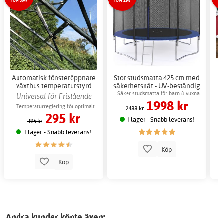
TOM 30/9
TOM 21/8
Automatisk fönsteröppnare
Stor studsmatta 425 cm med
växthus temperaturstyrd
säkerhetsnät - UV-beständig
ventilation
Säker studsmatta för barn & vuxna,
Universal för Fristående
1998 kr
maxvikt 150 kg
växthus
Temperaturreglering för optimalt
2488 kr
295 kr
växtklimat
I lager - Snabb leverans!
395 kr
I lager - Snabb leverans!
Köp
Köp
Andra kunder köpte även: