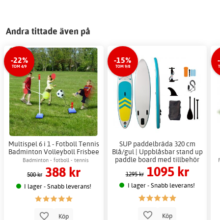
Andra tittade även på
-22%
-15%
TOM 4/9
TOM 9/8
T
Multispel 6 i 1 - Fotboll Tennis
SUP paddelbräda 320 cm
Badminton Volleyboll Frisbee
Blå/gul | Uppblåsbar stand up
- Bollnät 300x35 cm
paddle board med tillbehör
Badminton - fotboll - tennis
1095 kr
388 kr
1295 kr
500 kr
I lager - Snabb leverans!
I lager - Snabb leverans!
Köp
Köp