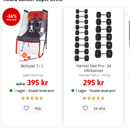
-36%
TOM 30/9
Bollspel 5 i 1
Hantel Hex Pro - 24
viktklasser
Lagerrensning!
Hantlar från 2 - 60 kg
395 kr
295 kr
619 kr
I lager - Snabb leverans!
I lager - Snabb leverans!
Köp
Se alla