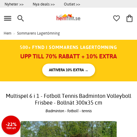
Nyheter >>
Nya deals >>
Outlet >>
Hem
>
Sommarens Lagertömning
500+ FYND I SOMMARENS LAGERTÖMNING
UPP TILL 70% RABATT + 10% EXTRA
AKTIVERA 10% EXTRA →
Multispel 6 i 1 - Fotboll Tennis Badminton Volleyboll
Frisbee - Bollnät 300x35 cm
Badminton - fotboll - tennis
-22%
TOM 4/9