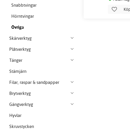
Snabbtvingar
Kö
Hörntvingar
Övriga
Skärverktyg
Plåtverktyg
Tänger
Stämjärn
Filar, raspar & sandpapper
Brytverktyg
Gängverktyg
Hyvlar
Skruvstycken