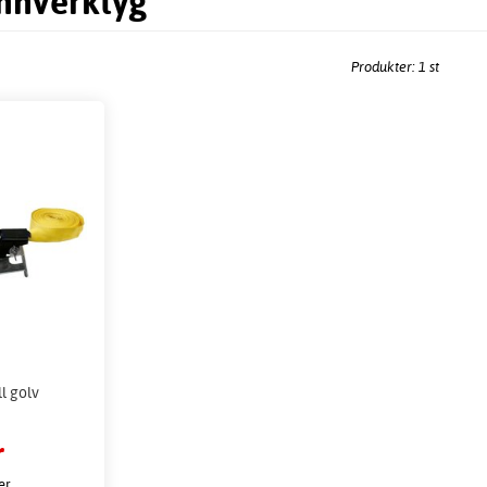
nnverktyg
Produkter: 1 st
l golv
r
er