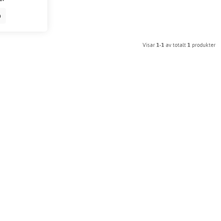
p
Visar
1-1
av totalt
1
produkter