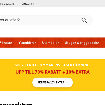
ya deals >>
Outlet >>
Fönster
Ytterdörrar
Utemöbler
Stugor & friggebodar
l & garage
Hus & bygg
Förvaring
Skjutdörrar
500+ FYND I SOMMARENS LAGERTÖMNING
UPP TILL 70% RABATT + 10% EXTRA
AKTIVERA 10% EXTRA →