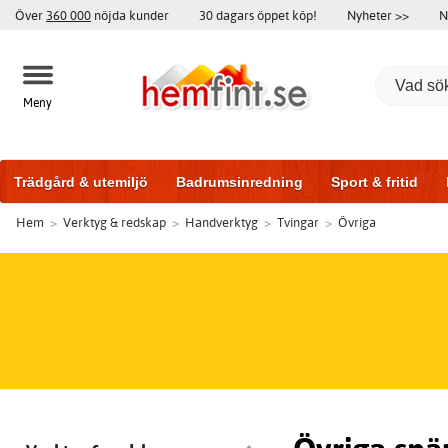
Över
360 000
nöjda kunder
30 dagars öppet köp!
Nyheter >>
N
Meny
Trädgård & utemiljö
Badrumsinredning
Sport & fritid
Hem
>
Verktyg & redskap
>
Handverktyg
>
Tvingar
>
Övriga
Badrumsmöbler
Träningsutrustning
Garageportar
Bi