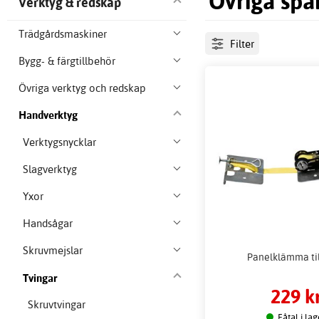
Övriga spä
Verktyg & redskap
Trädgårdsmaskiner
Filter
Bygg- & färgtillbehör
Övriga verktyg och redskap
Handverktyg
Verktygsnycklar
Slagverktyg
Yxor
Handsågar
Skruvmejslar
Panelklämma til
Tvingar
229 k
Skruvtvingar
Fåtal i lag