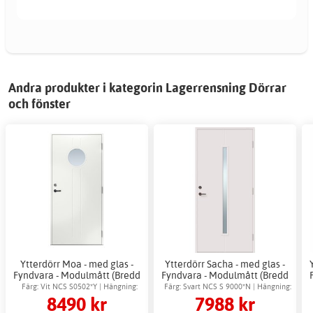
Andra produkter i kategorin Lagerrensning Dörrar
och fönster
Ytterdörr Moa - med glas -
Ytterdörr Sacha - med glas -
Fyndvara - Modulmått (Bredd
Fyndvara - Modulmått (Bredd
| Höjd dm): 8x21
| Höjd dm): 10x21
Färg: Vit NCS S0502*Y | Hängning:
Färg: Svart NCS S 9000*N | Hängning:
8490 kr
7988 kr
Högerhängd
Vänsterhängd