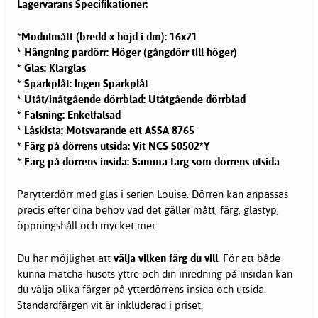
Lagervarans Specifikationer:
*Modulmått (bredd x höjd i dm): 16x21
* Hängning pardörr: Höger (gångdörr till höger)
* Glas: Klarglas
* Sparkplåt: Ingen Sparkplåt
* Utåt/inåtgående dörrblad: Utåtgående dörrblad
* Falsning: Enkelfalsad
* Låskista: Motsvarande ett ASSA 8765
* Färg på dörrens utsida: Vit NCS S0502*Y
* Färg på dörrens insida: Samma färg som dörrens utsida
Parytterdörr med glas i serien Louise. Dörren kan anpassas
precis efter dina behov vad det gäller mått, färg, glastyp,
öppningshåll och mycket mer.
Du har möjlighet att
välja vilken färg du vill
. För att både
kunna matcha husets yttre och din inredning på insidan kan
du välja olika färger på ytterdörrens insida och utsida.
Standardfärgen vit är inkluderad i priset.