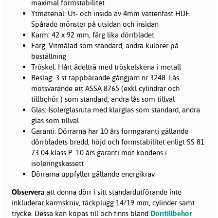
maximal formstabilitet
Ytmaterial: Ut- och insida av 4mm vattenfast HDF.
Spårade mönster på utsidan och insidan
Karm: 42 x 92 mm, färg lika dörrbladet
Färg: Vitmålad som standard, andra kulörer på
beställning
Tröskel: Hårt ädelträ med tröskelskena i metall
Beslag: 3 st tappbärande gångjärn nr 3248. Lås
motsvarande ett ASSA 8765 (exkl cylindrar och
tillbehör ) som standard, andra lås som tillval
Glas: Isolerglasruta med klarglas som standard, andra
glas som tillval
Garanti: Dörrarna har 10 års formgaranti gällande
dörrbladets bredd, höjd och formstabilitet enligt SS 81
73 04 klass P. 10 års garanti mot kondens i
isoleringskassett
Dörrarna uppfyller gällande energikrav
Observera
att denna dörr i sitt standardutförande inte
inkluderar karmskruv, täckplugg 14/19 mm, cylinder samt
trycke. Dessa kan köpas till och finns bland
Dörrtillbehör