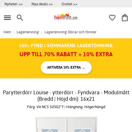
Nyheter >>
Nya deals >>
Outlet >>
Hem
>
Lagerrensning
>
Lagerrensning Dörrar och fönster
500+ FYND I SOMMARENS LAGERTÖMNING
UPP TILL 70% RABATT + 10% EXTRA
AKTIVERA 10% EXTRA →
Parytterdörr Louise - ytterdörr - Fyndvara - Modulmått
(Bredd | Höjd dm): 16x21
Färg: Vit NCS S0502*Y | Hängning: Högerhängd