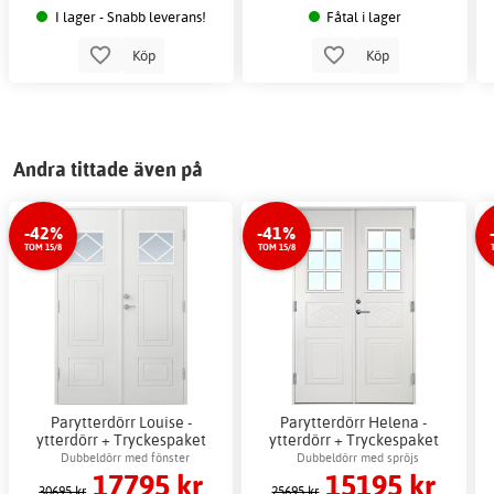
I lager - Snabb leverans!
Fåtal i lager
Köp
Köp
Andra tittade även på
-42%
-41%
TOM 15/8
TOM 15/8
Parytterdörr Louise -
Parytterdörr Helena -
ytterdörr + Tryckespaket
ytterdörr + Tryckespaket
Dubbeldörr med fönster
Dubbeldörr med spröjs
17795 kr
15195 kr
30695 kr
25695 kr