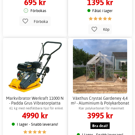
695 kr
1395 kr
Förbokas
Fåtal i lager
Förboka
Köp
Markvibrator Werkraft 11000 N
Växthus Crystal Gardeney 4,4
- Padda Grus Vibratorplatta
m² - Aluminium & Polykarbonat
Stål
61 kg med nedfällbara hjul för enkel
Klar polykarbonat för maximalt
4990 kr
3995 kr
transport
ljusinsläpp
I lager - Snabb leverans!
Bra deal!
I lager - Snabb leverans!