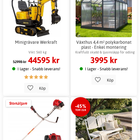
Minigrävare Werkraft
Växthus 4,4 m² polykarbonat
plast - Enkel montering
Vikt: 560 kg
Kraftfullt skydd & ljusinsläpp för odling
44595 kr
3995 kr
52998 kr
I lager - Snabb leverans!
I lager - Snabb leverans!
Köp
Köp
Storsäljare
-45%
TOM 15/8