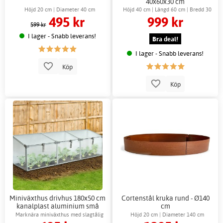
40x60x30 cm
Höjd 20 cm | Diameter 40 cm
Höjd 40 cm | Längd 60 cm | Bredd 30
495 kr
999 kr
cm
599 kr
I lager - Snabb leverans!
Bra deal!
I lager - Snabb leverans!
Köp
Köp
Miniväxthus drivhus 180x50 cm
Cortenstål kruka rund - Ø140
kanalplast aluminium små
cm
växthus
Marknära miniväxthus med slagtålig
Höjd 20 cm | Diameter 140 cm
kanalplast