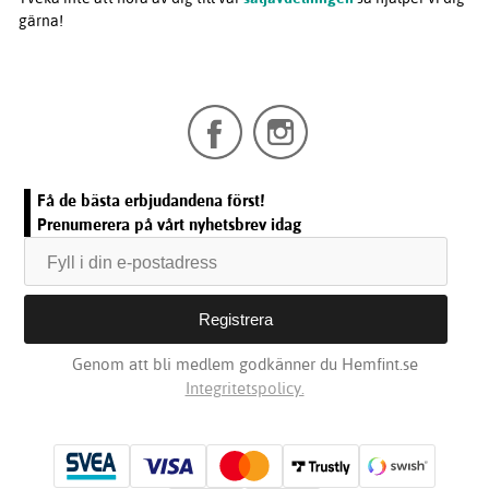
gärna!
Få de bästa erbjudandena först!
Prenumerera på vårt nyhetsbrev idag
Genom att bli medlem godkänner du Hemfint.se
Integritetspolicy.