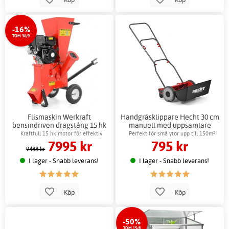
-16%
TOM 30/9
Flismaskin Werkraft
Handgräsklippare Hecht 30 cm
bensindriven dragstång 15 hk
manuell med uppsamlare
stor röd
metallchassi
Kraftfull 15 hk motor för effektiv
Perfekt för små ytor upp till 150m²
7995 kr
795 kr
flisning
9488 kr
I lager - Snabb leverans!
I lager - Snabb leverans!
Köp
Köp
-50%
TOM 15/8