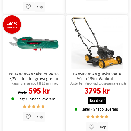
Köp
-40%
TOM 30/9
Batteridriven sekatör Verto
Bensindriven gräsklippare
7,2V Li-Ion för grova grenar
50cm 196cc Werkraft -
Bensinmotor
Kapar grenar upp till 16 mm med
Justerbar klipphöjd & uppsamlare ingår
595 kr
3795 kr
laddare
995 kr
I lager - Snabb leverans!
Bra deal!
I lager - Snabb leverans!
Köp
Köp