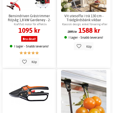
Bensindriven Grästrimmer
Vit utesoffa i trä 130 cm -
Röjsåg 1,8 kW Gardeney - 2-
Trädgårdsbänk vikbar
taktsmotor
utomhus + Fläckborttagare för
Kraftfull motor för effektiv
Klassisk design, enkel förvaring efter
1095 kr
1588 kr
möbler
grästrimning
säsong
2895 kr
I lager - Snabb leverans!
Bra deal!
I lager - Snabb leverans!
Köp
Köp