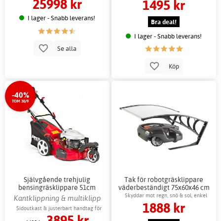
25998 kr
1495 kr
trädgårdsskötsel
I lager - Snabb leverans!
Bra deal!
I lager - Snabb leverans!
Se alla
Köp
-40%
TOM 30/9
Självgående trehjulig
Tak för robotgräsklippare
bensingräsklippare 51cm
väderbeständigt 75x60x46 cm
Hecht 173cc
svart
Skyddar mot regn, snö & sol, enkel
Kantklippning & multiklipp
1888 kr
montering
Sidoutkast & justerbart handtag för
3895 kr
enkel klippning