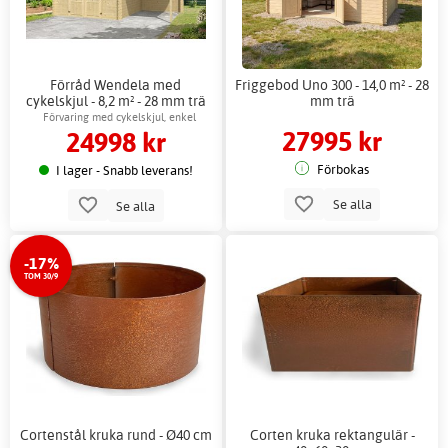
Förråd Wendela med
Friggebod Uno 300 - 14,0 m² - 28
cykelskjul - 8,2 m² - 28 mm trä
mm trä
Förvaring med cykelskjul, enkel
27995 kr
24998 kr
montering
Förbokas
I lager - Snabb leverans!
Se alla
Se alla
-17%
TOM 30/9
Cortenstål kruka rund - Ø40 cm
Corten kruka rektangulär -