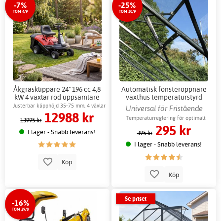
-7%
-25%
TOM 4/9
TOM 30/9
Åkgräsklippare 24" 196 cc 4,8
Automatisk fönsteröppnare
kW 4 växlar röd uppsamlare
växthus temperaturstyrd
150L
ventilation
Justerbar klipphöjd 35-75 mm, 4 växlar
Universal för Fristående
12988 kr
växthus
Temperaturreglering för optimalt
13995 kr
295 kr
växtklimat
I lager - Snabb leverans!
395 kr
I lager - Snabb leverans!
Köp
Köp
Se priset
-16%
TOM 29/8