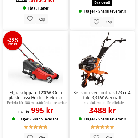
6488 kr
Bra deal!
Fåtal i lager
I lager - Snabb leverans!
Köp
Köp
-29%
TOM 8/8
Elgräsklippare 1200W 33cm
Bensindriven jordfräs 173 cc 4-
plastchassi Hecht - Elektrisk
takt 3,3 kW Werkraft
motor
Perfekt för 400 m² trädgårdar, justerbar
Kraftfull motor för effektiv
995 kr
3488 kr
höjd
jordbearbetning
1395 kr
I lager - Snabb leverans!
I lager - Snabb leverans!
Köp
Köp