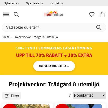
Nyheter >>
Nya deals >>
Outlet >>
Hem
>
Projektveckor: Trädgård & utemiljö
500+ FYND I SOMMARENS LAGERTÖMNING
UPP TILL 70% RABATT + 10% EXTRA
AKTIVERA 10% EXTRA →
Projektveckor: Trädgård & utemiljö
Filter