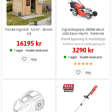
Förråd Ingrid B - 5,0 m² - 28 mm
Elgräsklippare 1800W 46cm
trä
stålchassi Hecht - Elektrisk
gräsklippare
Kantklippning & multiklipp
16195 kr
Kraftfull motor & kantklippning för
3290 kr
perfekta kanter
I lager - Snabb leverans!
I lager - Snabb leverans!
Köp
Köp