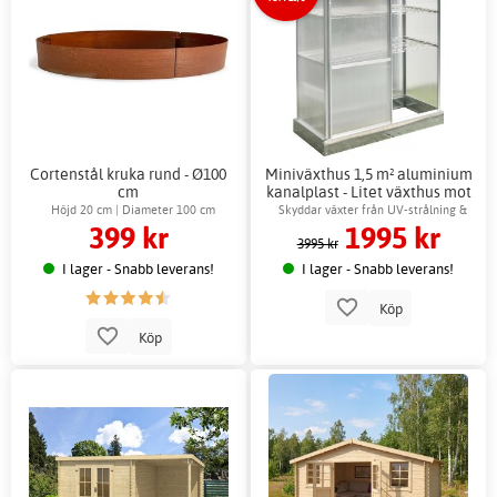
Cortenstål kruka rund - Ø100
Miniväxthus 1,5 m² aluminium
cm
kanalplast - Litet växthus mot
vägg + Växthusbord
Höjd 20 cm | Diameter 100 cm
Skyddar växter från UV-strålning &
399 kr
1995 kr
skadedjur
3995 kr
I lager - Snabb leverans!
I lager - Snabb leverans!
Köp
Köp