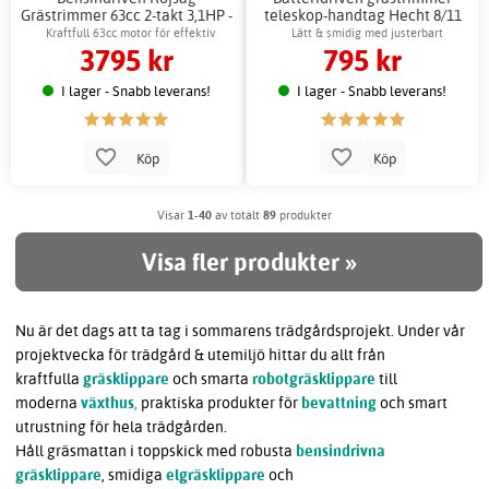
Grästrimmer 63cc 2-takt 3,1HP -
teleskop-handtag Hecht 8/11
Hecht
cm Li-ion
Kraftfull 63cc motor för effektiv
Lätt & smidig med justerbart
3795 kr
795 kr
trimning
teleskophandtag
I lager - Snabb leverans!
I lager - Snabb leverans!
Köp
Köp
Visar
1-40
av totalt
89
produkter
Visa fler produkter »
Nu är det dags att ta tag i sommarens trädgårdsprojekt. Under vår
projektvecka för trädgård & utemiljö hittar du allt från
kraftfulla
gräsklippare
och smarta
robotgräsklippare
till
moderna
växthus
,
praktiska produkter för
bevattning
och smart
utrustning för hela trädgården.
Håll gräsmattan i toppskick med robusta
bensindrivna
gräsklippare
, smidiga
elgräsklippare
och