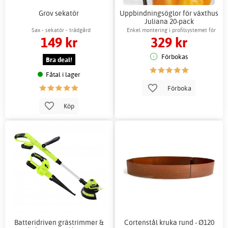
Grov sekatör
Uppbindningsöglor för växthus
Juliana 20-pack
växthustillbehör
Sax - sekatör - trädgård
Enkel montering i profilsystemet för
149 kr
329 kr
stabilitet
Förbokas
Bra deal!
Fåtal i lager
Förboka
Köp
Batteridriven grästrimmer &
Cortenstål kruka rund - Ø120