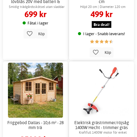
lövblås 20V med batteri &
cm
laddare
Smidig trädgårdsskötsel utan sladdar
Höjd 20 cm | Diameter 120 cm
699 kr
499 kr
eller bensin
Fåtal i lager
Bra deal!
I lager - Snabb leverans!
Köp
Köp
Friggebod Dallas - 10,6 m² - 28
Elektrisk grästrimmer/röjsåg
mm trä
1400W Hecht - trimmer gräs
effektiv
Kraftfull 1400W motor för enkel