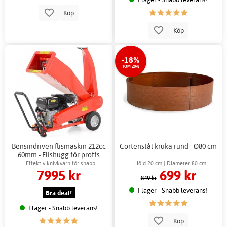
Köp
Köp
-18%
TOM 20/8
Bensindriven flismaskin 212cc
Cortenstål kruka rund - Ø80 cm
60mm - Flishugg för proffs
Effektiv knivkvarn för snabb
Höjd 20 cm | Diameter 80 cm
7995 kr
699 kr
kompostering
849 kr
I lager - Snabb leverans!
Bra deal!
I lager - Snabb leverans!
Köp