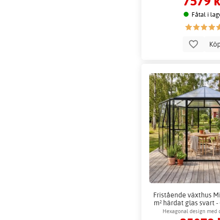
7579 k
Fåtal i lag
Kö
Fristående växthus M
m² härdat glas svart 
Växthustillb
Hexagonal design med 
ventilation