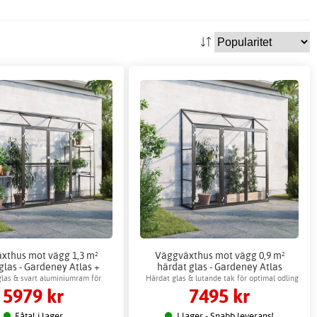
xthus mot vägg 1,3 m²
Väggväxthus mot vägg 0,9 m²
glas - Gardeney Atlas +
härdat glas - Gardeney Atlas
Växthustillbehör
las & svart aluminiumram för
Härdat glas & lutande tak för optimal odling
5979 kr
7495 kr
hållbarhet
Fåtal i lager
I lager - Snabb leverans!