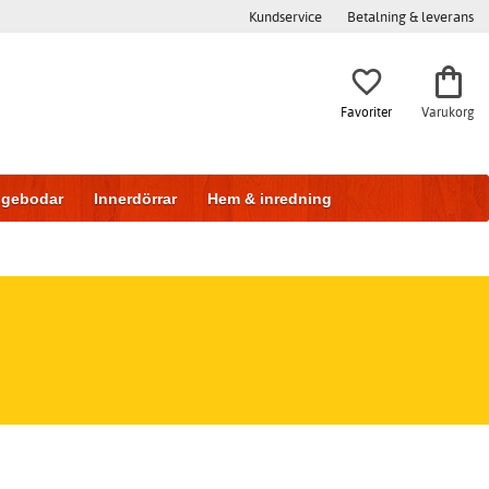
Kundservice
Betalning & leverans
Favoriter
Varukorg
iggebodar
Innerdörrar
Hem & inredning