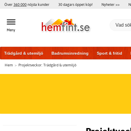
Över
360 000
nöjda kunder
30 dagars öppet köp!
Nyheter >>
N
Meny
Trädgård & utemiljö
Badrumsinredning
Sport & fritid
Hem
>
Projektveckor: Trädgård & utemiljö
Badrumsmöbler
Träningsutrustning
Garageportar
Bi