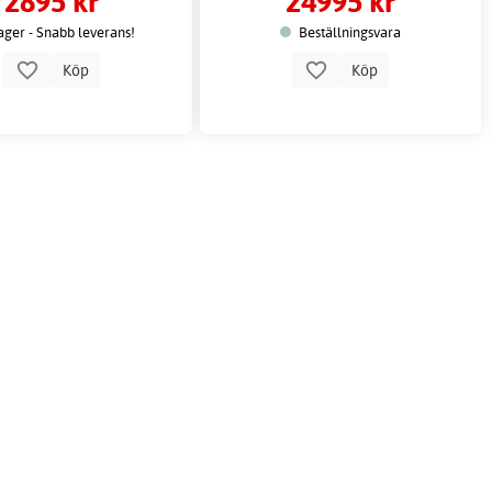
2895 kr
24995 kr
lager - Snabb leverans!
Beställningsvara
Köp
Köp