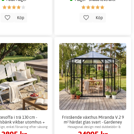
Köp
Köp
tesoffa i trä 130 cm -
Fristående växthus Miranda V.2 9
sbänk vikbar utomhus +
m² härdat glas svart - Gardeney
Möbelvård
sign, enkel förvaring efter säsong
Hexagonal design med dubbeldörr &
ventilation