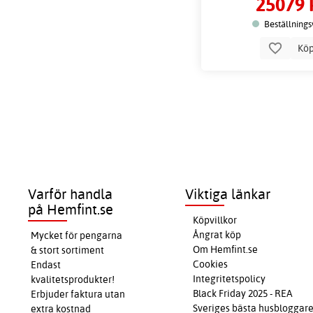
25079 
Beställnings
Kö
Varför handla
Viktiga länkar
på Hemfint.se
Köpvillkor
Ångrat köp
Mycket för pengarna
Om Hemfint.se
& stort sortiment
Cookies
Endast
Integritetspolicy
kvalitetsprodukter!
Black Friday 2025 - REA
Erbjuder faktura utan
Sveriges bästa husbloggar
extra kostnad