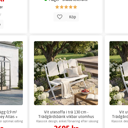
er
Köp
p
gg 0,9 m²
Vit utesoffa i trä 130 cm -
Vit u
ey Atlas +
Trädgårdsbänk vikbar utomhus
Trädgård
ehör
ör optimal odling
Klassisk design, enkel förvaring efter säsong
Klassisk de