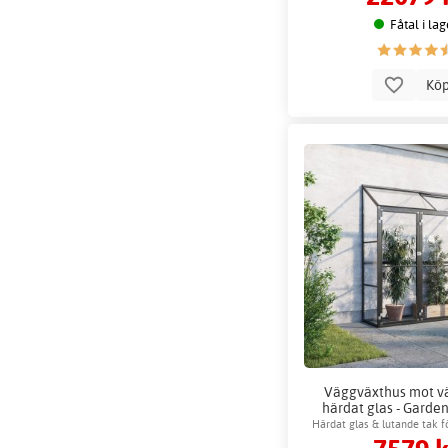
Fåtal i lag
Kö
Väggväxthus mot vä
härdat glas - Garden
Växthustillb
Härdat glas & lutande tak f