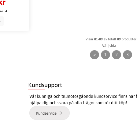
kr
vara
p
Visar
81-89
av totalt
89
produkter
Välj sida:
<
1
2
3
Kundsupport
Vår kunniga och tillmötesgående kundservice finns här f
hjälpa dig och svara på alla frågor som rör ditt köp!
Kundservice
e