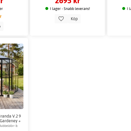
r
2695 kr
er
I lager - Snabb leverans!
I 
Köp
p
iranda V.2 9
- Gardeney +
ehör
dubbeldörr &