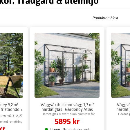
kor: Trädgård & utemiljö
Produkter: 89 st
ney 9,2 m²
Väggväxthus mot vägg 1,3 m²
Väggvä
 fristående +
härdat glas - Gardeney Atlas
härdat 
ehör
Härdat glas & svart aluminiumram för
Härdat g
nnermått: 8,8
5895 kr
hållbarhet
 enkel rengöring
kr
I lager - Snabb leverans!