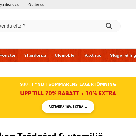
ya deals >>
Outlet >>
Fönster
Ytterdörrar
Utemöbler
Växthus
Stugor & fr
l & garage
Hus & bygg
Förvaring
Skjutdörrar
500+ FYND I SOMMARENS LAGERTÖMNING
UPP TILL 70% RABATT + 10% EXTRA
AKTIVERA 10% EXTRA →