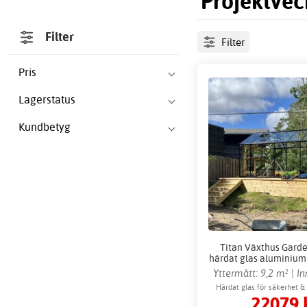
Projektvec
Filter
Filter
Pris
Lagerstatus
Kundbetyg
Titan Växthus Garde
härdat glas aluminium
Växthustillb
Yttermått: 9,2 m² | I
m²
Härdat glas för säkerhet &
22079 