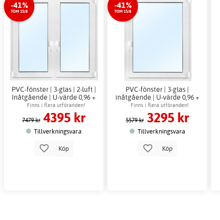
-41%
-41%
TOM 15/8
TOM 15/8
PVC-fönster | 3-glas | 2-luft |
PVC-fönster | 3-glas |
Inåtgående | U-värde 0,96 +
inåtgående | U-värde 0,96 +
Drevband
Drevband
Finns i flera utföranden!
Finns i flera utföranden!
4395 kr
3295 kr
7479 kr
5579 kr
Tillverkningsvara
Tillverkningsvara
Köp
Köp