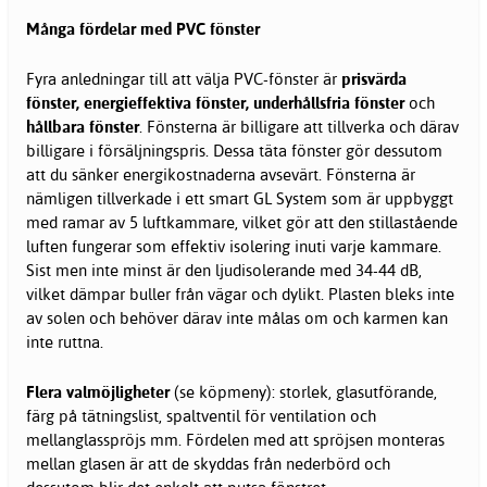
Många fördelar med PVC fönster
Fyra anledningar till att välja PVC-fönster är
prisvärda
fönster, energieffektiva fönster, underhållsfria fönster
och
hållbara fönster
. Fönsterna är billigare att tillverka och därav
billigare i försäljningspris. Dessa täta fönster gör dessutom
att du sänker energikostnaderna avsevärt. Fönsterna är
nämligen tillverkade i ett smart GL System som är uppbyggt
med ramar av 5 luftkammare, vilket gör att den stillastående
luften fungerar som effektiv isolering inuti varje kammare.
Sist men inte minst är den ljudisolerande med 34-44 dB,
vilket dämpar buller från vägar och dylikt. Plasten bleks inte
av solen och behöver därav inte målas om och karmen kan
inte ruttna.
Flera valmöjligheter
(se köpmeny): storlek, glasutförande,
färg på tätningslist, spaltventil för ventilation och
mellanglasspröjs mm. Fördelen med att spröjsen monteras
mellan glasen är att de skyddas från nederbörd och