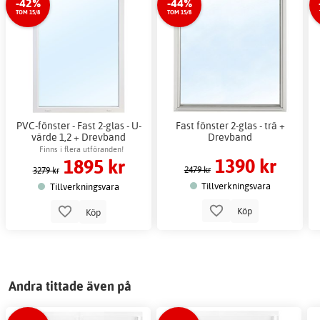
-42%
-44%
TOM 15/8
TOM 15/8
PVC-fönster - Fast 2-glas - U-
Fast fönster 2-glas - trä +
värde 1,2 + Drevband
Drevband
Finns i flera utföranden!
1390 kr
1895 kr
2479 kr
3279 kr
Tillverkningsvara
Tillverkningsvara
Köp
Köp
Andra tittade även på