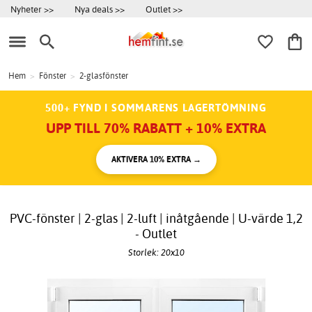
Nyheter >>
Nya deals >>
Outlet >>
Hem
>
Fönster
>
2-glasfönster
500+ FYND I SOMMARENS LAGERTÖMNING
UPP TILL 70% RABATT + 10% EXTRA
AKTIVERA 10% EXTRA →
PVC-fönster | 2-glas | 2-luft | inåtgående | U-värde 1,2
- Outlet
Storlek: 20x10