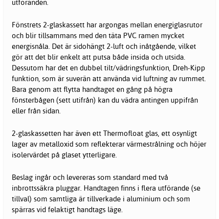
utföranden.
Fönstrets 2-glaskassett har argongas mellan energiglasrutor
och blir tillsammans med den täta PVC ramen mycket
energisnåla. Det är sidohängt 2-luft och inåtgående, vilket
gör att det blir enkelt att putsa både insida och utsida.
Dessutom har det en dubbel tilt/vädringsfunktion, Dreh-Kipp
funktion, som är suverän att använda vid luftning av rummet.
Bara genom att flytta handtaget en gång på högra
fönsterbågen (sett utifrån) kan du vädra antingen uppifrån
eller från sidan.
2-glaskassetten har även ett Thermofloat glas, ett osynligt
lager av metalloxid som reflekterar värmestrålning och höjer
isolervärdet på glaset ytterligare.
Beslag ingår och levereras som standard med två
inbrottssäkra pluggar. Handtagen finns i flera utförande (se
tillval) som samtliga är tillverkade i aluminium och som
spärras vid felaktigt handtags läge.