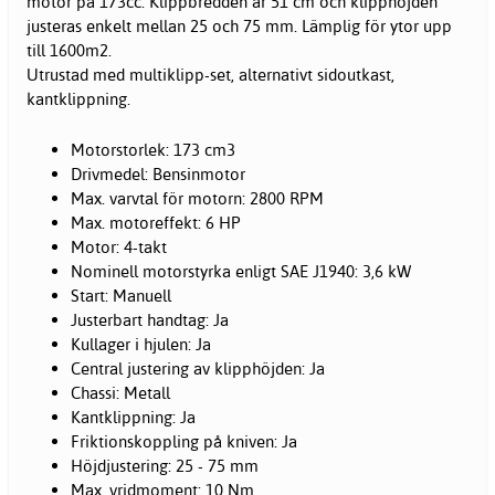
motor på 173cc. Klippbredden är 51 cm och klipphöjden
justeras enkelt mellan 25 och 75 mm. Lämplig för ytor upp
till 1600m2.
Utrustad med multiklipp-set, alternativt sidoutkast,
kantklippning.
Motorstorlek: 173 cm3
Drivmedel: Bensinmotor
Max. varvtal för motorn: 2800 RPM
Max. motoreffekt: 6 HP
Motor: 4-takt
Nominell motorstyrka enligt SAE J1940: 3,6 kW
Start: Manuell
Justerbart handtag: Ja
Kullager i hjulen: Ja
Central justering av klipphöjden: Ja
Chassi: Metall
Kantklippning: Ja
Friktionskoppling på kniven: Ja
Höjdjustering: 25 - 75 mm
Max. vridmoment: 10 Nm