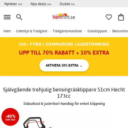
Nyheter >>
Nya deals >>
Outlet >>
Hem
>
Utemiljö & Trädgård
>
Trädgårdsmaskiner
>
Gräsklippare
>
Bensindri
500+ FYND I SOMMARENS LAGERTÖMNING
UPP TILL 70% RABATT + 10% EXTRA
AKTIVERA 10% EXTRA →
Självgående trehjulig bensingräsklippare 51cm Hecht
173cc
Sidoutkast & justerbart handtag för enkel klippning
-40%
TOM 30/9