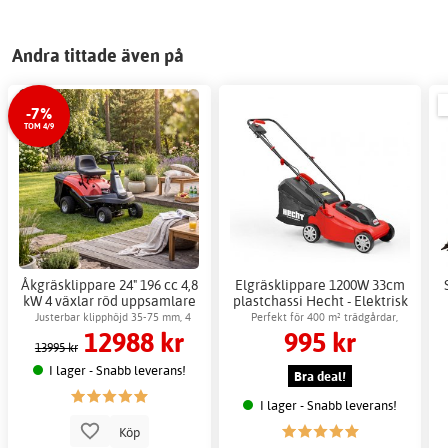
Andra tittade även på
-7%
TOM 4/9
Åkgräsklippare 24" 196 cc 4,8
Elgräsklippare 1200W 33cm
kW 4 växlar röd uppsamlare
plastchassi Hecht - Elektrisk
150L
motor
Justerbar klipphöjd 35-75 mm, 4
Perfekt för 400 m² trädgårdar,
12988 kr
995 kr
växlar
justerbar höjd
13995 kr
I lager - Snabb leverans!
Bra deal!
I lager - Snabb leverans!
Köp