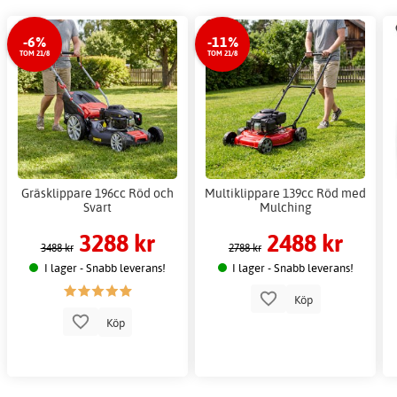
-6%
-11%
TOM 21/8
TOM 21/8
Gräsklippare 196cc Röd och
Multiklippare 139cc Röd med
Svart
Mulching
3288 kr
2488 kr
3488 kr
2788 kr
I lager - Snabb leverans!
I lager - Snabb leverans!
Köp
Köp