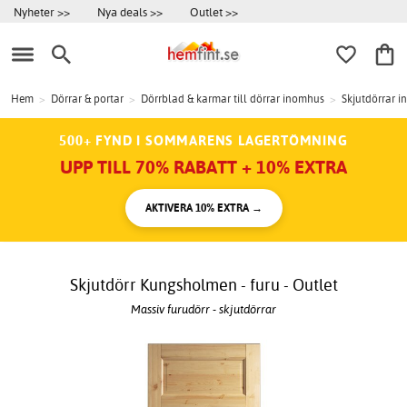
Nyheter >>
Nya deals >>
Outlet >>
Hem
>
Dörrar & portar
>
Dörrblad & karmar till dörrar inomhus
>
Skjutdörrar 
500+ FYND I SOMMARENS LAGERTÖMNING
UPP TILL 70% RABATT + 10% EXTRA
AKTIVERA 10% EXTRA →
Skjutdörr Kungsholmen - furu - Outlet
Massiv furudörr - skjutdörrar