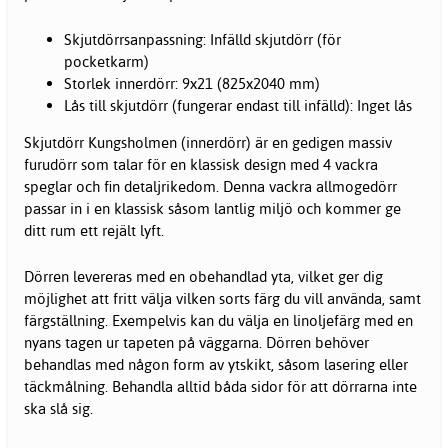
Skjutdörrsanpassning: Infälld skjutdörr (för
pocketkarm)
Storlek innerdörr: 9x21 (825x2040 mm)
Lås till skjutdörr (fungerar endast till infälld): Inget lås
Skjutdörr Kungsholmen (innerdörr) är en gedigen massiv
furudörr som talar för en klassisk design med 4 vackra
speglar och fin detaljrikedom. Denna vackra allmogedörr
passar in i en klassisk såsom lantlig miljö och kommer ge
ditt rum ett rejält lyft.
Dörren levereras med en obehandlad yta, vilket ger dig
möjlighet att fritt välja vilken sorts färg du vill använda, samt
färgställning. Exempelvis kan du välja en linoljefärg med en
nyans tagen ur tapeten på väggarna. Dörren behöver
behandlas med någon form av ytskikt, såsom lasering eller
täckmålning. Behandla alltid båda sidor för att dörrarna inte
ska slå sig.