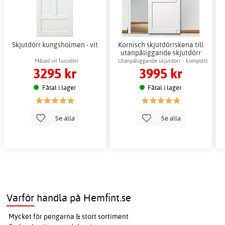
Skjutdörr kungsholmen - vit
Kornisch skjutdörrskena till
utanpåliggande skjutdörr
Målad vit furudörr
Utanpåliggande skjutdörr - komplett
3295 kr
3995 kr
sats
Fåtal i lager
Fåtal i lager
Se alla
Se alla
Varför handla på Hemfint.se
Mycket för pengarna & stort sortiment