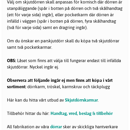
Välj om skjutdörren skall anpassas för kornisch där dörren är
utanpåliggande (spår i botten på dörren och två skålhandtag
(ett för varje sida) ingår), eller pocketkarm där dörren är
infälld i väggen (spår i botten på dörren, fyra skålhandtag
(två för varje sida) samt en dragring ingår).
Om du önskar en
parskjutdörr skall du köpa två skjutdörrar
samt två pocketkarmar.
OBS:
Låset som finns att välja till fungerar endast till infällda
skjutdörrar. Nyckel ingår ej.
Observera att följande ingår ej men finns att köpa i vårt
sortiment:
dörrkarm, tröskel, karmskruv och täckplugg
Här kan du hitta vårt utbud av
Skjutdörrskarmar
.
Tillbehör hittar du här:
Handtag, vred, beslag & tillbehör
All fabrikation av våra
dörrar
sker av skickliga hantverkare