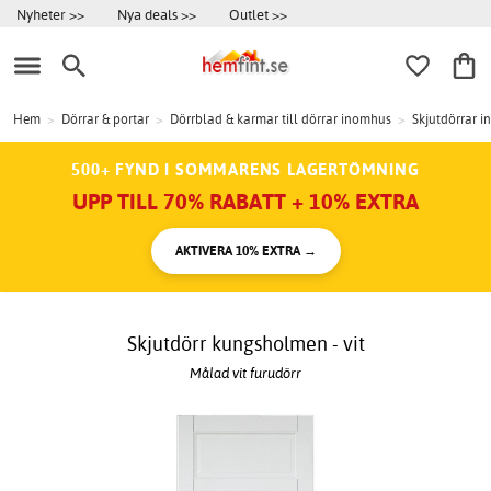
Nyheter >>
Nya deals >>
Outlet >>
Hem
>
Dörrar & portar
>
Dörrblad & karmar till dörrar inomhus
>
Skjutdörrar 
500+ FYND I SOMMARENS LAGERTÖMNING
UPP TILL 70% RABATT + 10% EXTRA
AKTIVERA 10% EXTRA →
Skjutdörr kungsholmen - vit
Målad vit furudörr