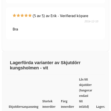
(5 av 5) av Erik - Verifierad köpare
2016-12-10
Bra
Lagerförda varianter av Skjutdörr
kungsholmen - vit
Lås till
skjutdörr
(fungerar
endast
Storlek
Färg
till
Skjutdörrsanpassning
innerdörr
innerdörr
infälld)
Lageranta