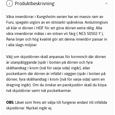
Produktbeskrivning:
Våra innerdörrar i Kungsholm-serien har en massiv ram av
Furu, spegeln utgörs av en slitstarkt spånskiva. Avslutningsvis
så klär vi dörren i HDF för att göra dörren extra tålig. Alla
våra innerdörrar målas i en stilren vit färg ( NCS S0502-Y ),
Rena linjer och hög kvalité gör att denna innerdörr passar in
i alla slags miljöer
Välj om skjutdörren skall anpassas för kornnisch där dörren
är utanpåliggande (spår i botten på dörren och fyra
skålhandtag i krom (två för varje sida) ingår), eller
pocketkarm där dörren är infälld i väggen (spår i botten på
dörren, fyra skålhandtag i krom (två för varje sida) samt en
dragring ingår). Om du önskar en parskjutdörr skall du köpa
två skjutdörrar samt två pocketkarmar.
OBS:
Låset som finns att välja till fungerar endast till infällda
skjutdörrar. Nyckel ingår ej.