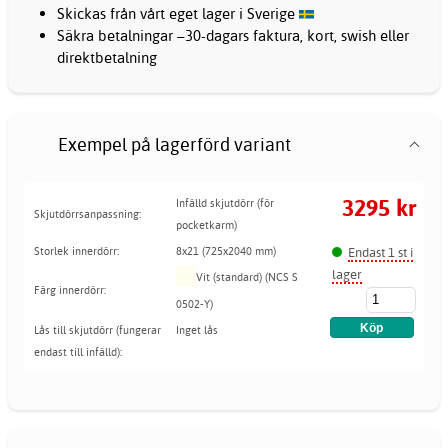
Skickas från vårt eget lager i Sverige
Säkra betalningar –30-dagars faktura, kort, swish eller
direktbetalning
Exempel på lagerförd variant
3295 kr
Infälld skjutdörr (för
Skjutdörrsanpassning:
pocketkarm)
Endast 1 st i
Storlek innerdörr:
8x21 (725x2040 mm)
lager
Vit (standard) (NCS S
Färg innerdörr:
0502-Y)
Lås till skjutdörr (fungerar
Inget lås
endast till infälld):