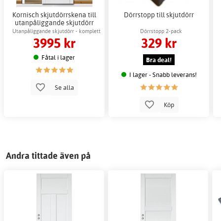
Kornisch skjutdörrskena till
Dörrstopp till skjutdörr
utanpåliggande skjutdörr
Utanpåliggande skjutdörr - komplett
Dörrstopp 2-pack
3995 kr
329 kr
sats
Fåtal i lager
Bra deal!
I lager - Snabb leverans!
Se alla
Köp
Andra tittade även på