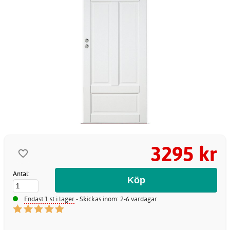
3295 kr
Antal:
Endast 1 st i lager
- Skickas inom: 2-6 vardagar