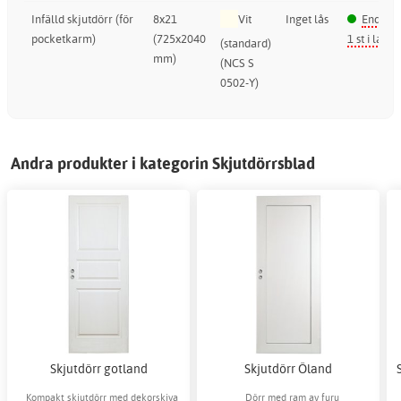
Infälld skjutdörr (för
8x21
Vit
Inget lås
Endast
pocketkarm)
(725x2040
1 st i lager
(standard)
mm)
(NCS S
0502-Y)
Andra produkter i kategorin Skjutdörrsblad
Skjutdörr gotland
Skjutdörr Öland
Kompakt skjutdörr med dekorskiva
Dörr med ram av furu