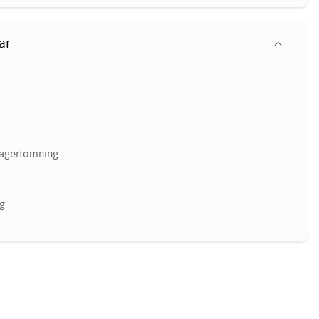
ar
agertömning
g