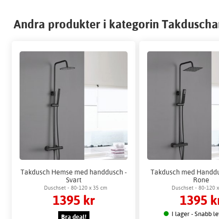
Andra produkter i kategorin Takduscha
Takdusch Hemse med handdusch -
Takdusch med Handdus
Svart
Rone
Duschset - 80-120 x 35 cm
Duschset - 80-120 
1395 kr
1395 k
I lager - Snabb l
Bra deal!