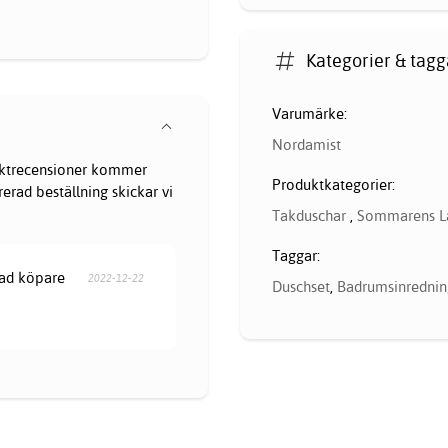
Kategorier & tagg
Varumärke:
Nordamist
oduktrecensioner kommer
Produktkategorier:
erad beställning skickar vi
Takduschar
,
Sommarens L
Taggar:
rad köpare
2022-12-22
Duschset
,
Badrumsinrednin