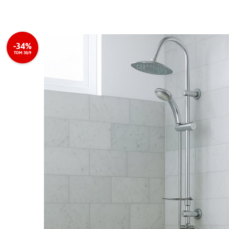
-34%
TOM 30/9