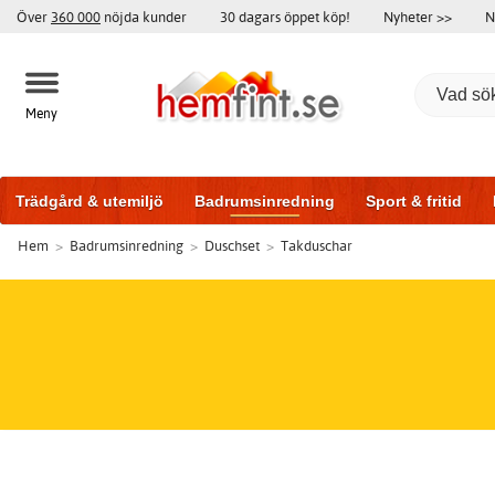
Över
360 000
nöjda kunder
30 dagars öppet köp!
Nyheter >>
N
Meny
Trädgård & utemiljö
Badrumsinredning
Sport & fritid
Hem
>
Badrumsinredning
>
Duschset
>
Takduschar
Badrumsmöbler
Träningsutrustning
Garageportar
Bi