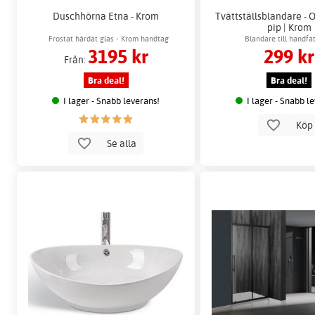
Duschhörna Etna - Krom
Tvättställsblandare - 
pip | Krom
Frostat härdat glas - Krom handtag
Blandare till handfa
3195 kr
299 kr
Från:
Bra deal!
Bra deal!
I lager - Snabb leverans!
I lager - Snabb l
Kö
Se alla