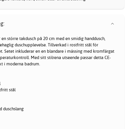
g:
en större takdusch på 20 cm med en smidig handdusch,
ehaglig duschupplevelse. Tillverkad i rostfritt stål för
t. Setet inkluderar en en blandare i mässing med kromfärgat
peraturkontroll. Med sitt stilrena utseende passar detta CE-
fekt i moderna badrum.
l
ritt stål
d duschslang