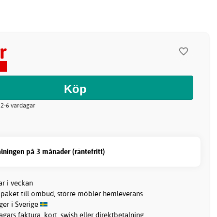
r
: 2-6 vardagar
lningen på 3 månader (räntefritt)
ar i veckan
 paket till ombud, större möbler hemleverans
ager i Sverige
gars faktura, kort, swish eller direktbetalning