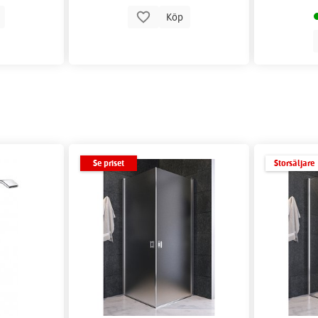
p
Köp
Se priset
Storsäljare