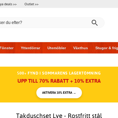
ya deals >>
Outlet >>
Fönster
Ytterdörrar
Utemöbler
Växthus
Stugor & fr
l & garage
Hus & bygg
Förvaring
Skjutdörrar
500+ FYND I SOMMARENS LAGERTÖMNING
UPP TILL 70% RABATT + 10% EXTRA
AKTIVERA 10% EXTRA →
Takduschset Lye - Rostfritt stål