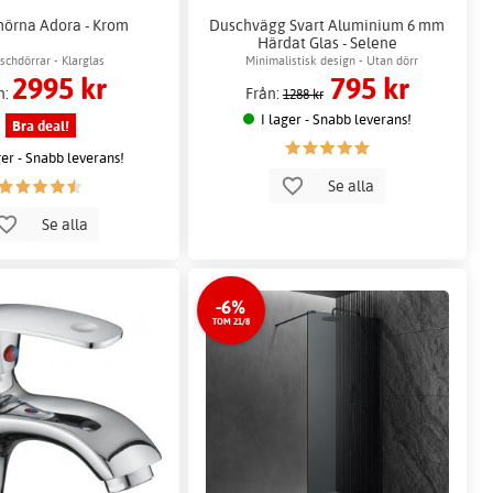
örna Adora - Krom
Duschvägg Svart Aluminium 6 mm
Härdat Glas - Selene
schdörrar - Klarglas
Minimalistisk design - Utan dörr
2995 kr
795 kr
n:
Från:
1288 kr
I lager - Snabb leverans!
Bra deal!
ger - Snabb leverans!
Se alla
Se alla
-6%
TOM 21/8