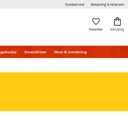
Kundservice
Betalning & leverans
Favoriter
Varukorg
iggebodar
Innerdörrar
Hem & inredning