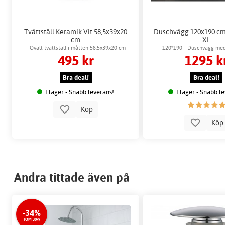
Tvättställ Keramik Vit 58,5x39x20
Duschvägg 120x190 cm
cm
XL
Ovalt tvättställ i måtten 58,5x39x20 cm
120*190 - Duschvägg med
495 kr
1295 k
Bra deal!
Bra deal!
I lager - Snabb leverans!
I lager - Snabb l
Köp
Kö
Andra tittade även på
-34%
TOM 30/9