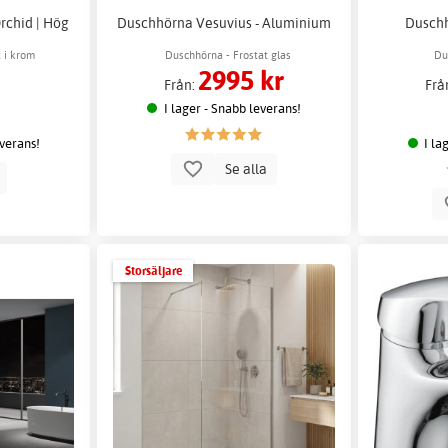
Orchid | Hög
Duschhörna Vesuvius - Aluminium
Duschh
t i krom
Duschhörna - Frostat glas
Du
2995 kr
Från:
Frå
I lager - Snabb leverans!
everans!
I la
Se alla
p
Storsäljare