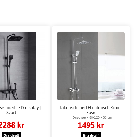
et med LED-display |
Takdusch med Handdusch Krom -
Svart
Ease
Duschset - 80-120 x 35 cm
2288 kr
1495 kr
Bra deal!
Bra deal!