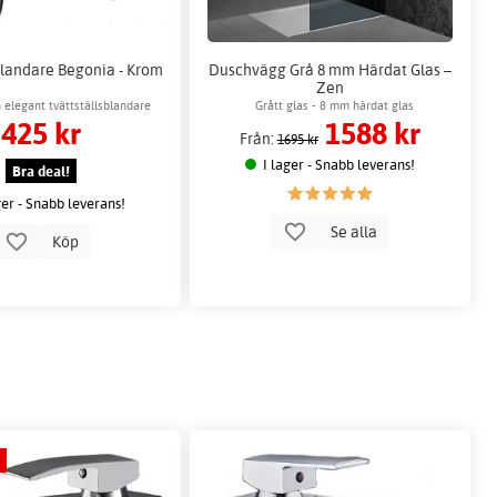
blandare Begonia - Krom
Duschvägg Grå 8 mm Härdat Glas –
Zen
 elegant tvättställsblandare
Grått glas - 8 mm härdat glas
425 kr
1588 kr
Från:
1695 kr
I lager - Snabb leverans!
Bra deal!
ger - Snabb leverans!
Se alla
Köp