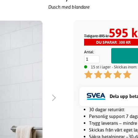
Dusch med blandare
595 k
Tidigare: 895 kr
DU SPARAR: 300 KR
Antal:
15 st i lager - Skickas inom
Dela upp beta
30 dagar returrätt
Personlig support 7 dag
Trygg leverans – mindre
Skickas från vårt eget l
Säkra betalningar –30-da