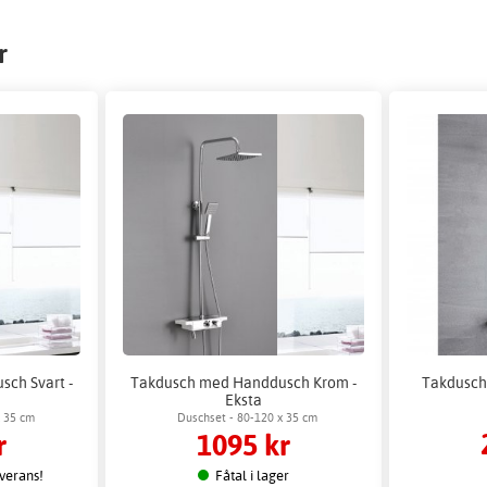
r
ch Svart -
Takdusch med Handdusch Krom -
Takduschs
Eksta
x 35 cm
Duschset - 80-120 x 35 cm
r
1095 kr
everans!
Fåtal i lager