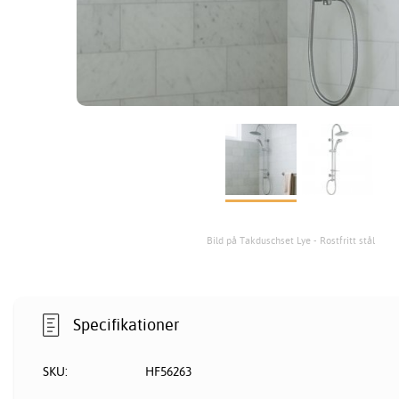
Bild på Takduschset Lye - Rostfritt stål
Specifikationer
SKU:
HF56263