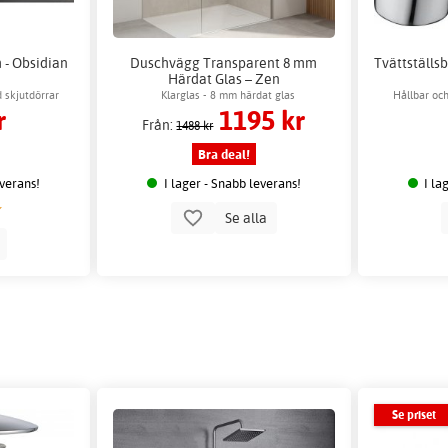
 - Obsidian
Duschvägg Transparent 8 mm
Tvättställs
Härdat Glas – Zen
 skjutdörrar
Klarglas - 8 mm härdat glas
Hållbar och
r
1195 kr
Från:
1488 kr
Bra deal!
everans!
I lager - Snabb leverans!
I la
Se alla
p
Se priset