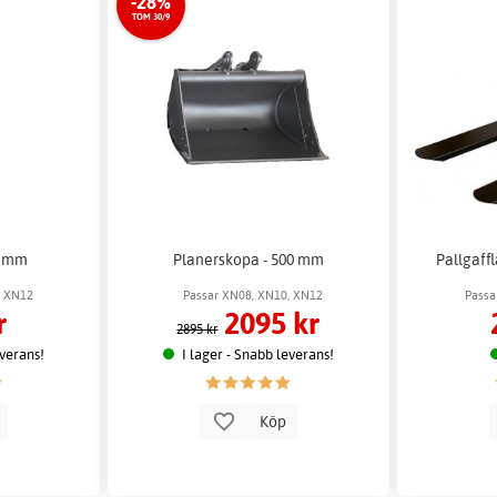
-28%
TOM 30/9
0 mm
Planerskopa - 500 mm
Pallgaffl
, XN12
Passar XN08, XN10, XN12
Passa
r
2095 kr
2895 kr
everans!
I lager - Snabb leverans!
p
Köp