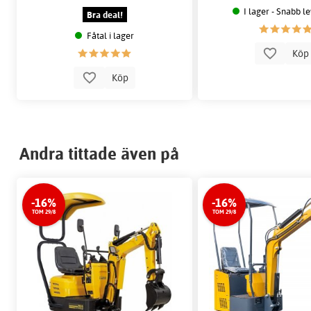
I lager - Snabb l
Bra deal!
Fåtal i lager
Kö
Köp
Andra tittade även på
-16%
-16%
TOM 29/8
TOM 29/8