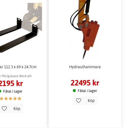
ar 112.3 x 69 x 24.7cm
Hydraulhammare
r Minigrävare Werkraft
22495 kr
2195 kr
Fåtal i lager
Fåtal i lager
Köp
Köp