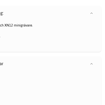
g:
och XN12 minigrävare.
.
ar