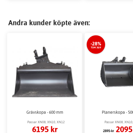
Andra kunder köpte även:
-28%
TOM 30/9
Grävskopa - 600 mm
Planerskopa - 5
Passar XN08, XN10, XN12
Passar XN08, XN10
6195 kr
2095
2895 kr