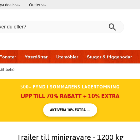
ya deals >>
Outlet >>
Fönster
Ytterdörrar
Utemöbler
Stugor & friggebodar
tillbehör
l & garage
Hus & bygg
Förvaring
Skjutdörrar
500+ FYND I SOMMARENS LAGERTÖMNING
UPP TILL 70% RABATT + 10% EXTRA
AKTIVERA 10% EXTRA →
Trailer till minigrävare - 1200 kg