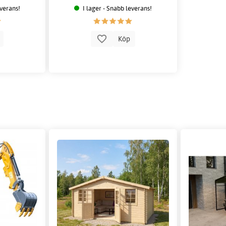
everans!
I lager - Snabb leverans!
p
Köp