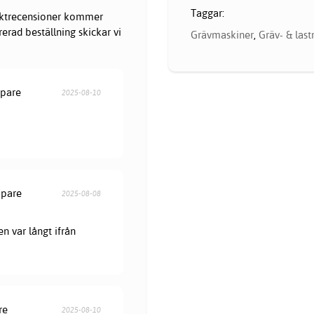
Taggar:
oduktrecensioner kommer
erad beställning skickar vi
Grävmaskiner
,
Gräv- & las
öpare
2025-08-10
öpare
2025-08-08
en var långt ifrån
re
2025-08-10