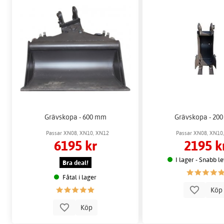
Grävskopa - 600 mm
Grävskopa - 20
Passar XN08, XN10, XN12
Passar XN08, XN10
6195 kr
2195 k
I lager - Snabb l
Bra deal!
Fåtal i lager
Kö
Köp