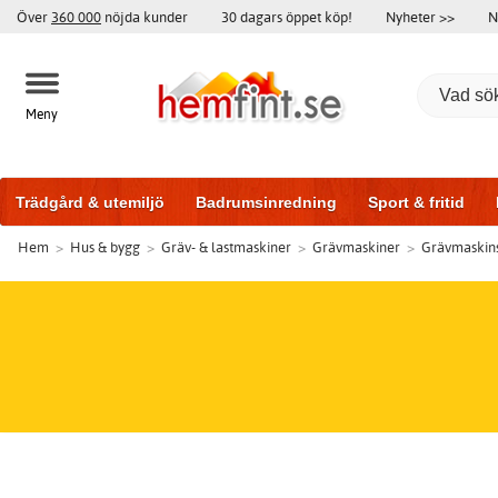
Över
360 000
nöjda kunder
30 dagars öppet köp!
Nyheter >>
N
Meny
Trädgård & utemiljö
Badrumsinredning
Sport & fritid
Hem
>
Hus & bygg
>
Gräv- & lastmaskiner
>
Grävmaskiner
>
Grävmaskins
Badrumsmöbler
Träningsutrustning
Garageportar
Bi