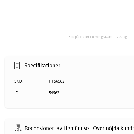
Bild på Trailer till minigrävare - 1200 kg
Specifikationer
SKU:
HF56562
ID:
56562
Recensioner: av Hemfint.se - Över nöjda kund