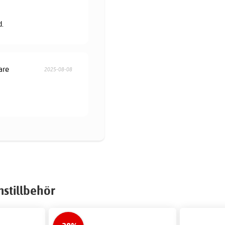
d.
are
2025-08-08
stillbehör