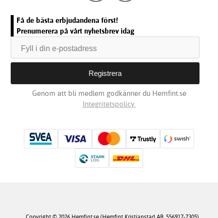
Få de bästa erbjudandena först!
Prenumerera på vårt nyhetsbrev idag
Genom att bli medlem godkänner du Hemfint.se
Integritetspolicy.
Copyright © 2026 Hemfint.se (Hemfint Kristianstad AB, 556917-7305).