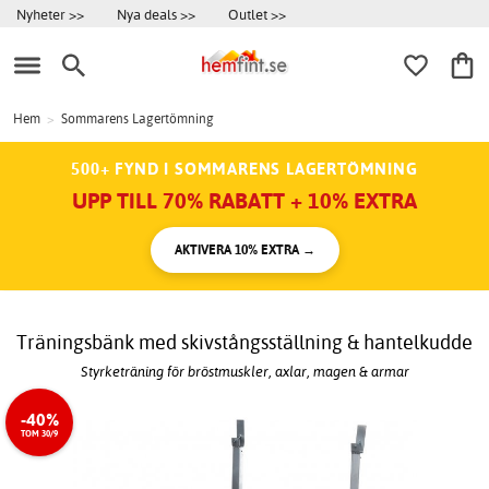
Nyheter >>
Nya deals >>
Outlet >>
Hem
>
Sommarens Lagertömning
500+ FYND I SOMMARENS LAGERTÖMNING
UPP TILL 70% RABATT + 10% EXTRA
AKTIVERA 10% EXTRA →
Träningsbänk med skivstångsställning & hantelkudde
Styrketräning för bröstmuskler, axlar, magen & armar
-40%
TOM 30/9