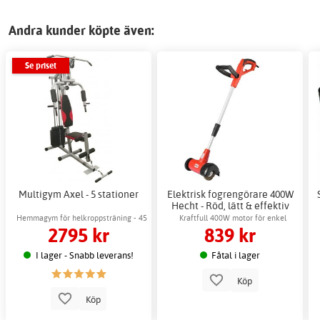
Andra kunder köpte även:
Se priset
Multigym Axel - 5 stationer
Elektrisk fogrengörare 400W
Hecht - Röd, lätt & effektiv
Hemmagym för helkroppsträning - 45
Kraftfull 400W motor för enkel
2795 kr
839 kr
kg motståndsvikter
fogrengöring
I lager - Snabb leverans!
Fåtal i lager
Köp
Köp