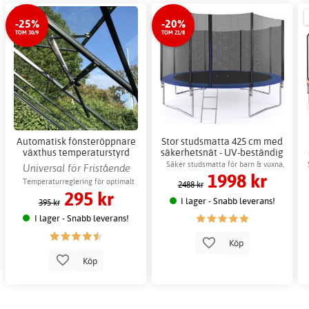
-25%
-20%
TOM 30/9
TOM 21/8
Automatisk fönsteröppnare
Stor studsmatta 425 cm med
växthus temperaturstyrd
säkerhetsnät - UV-beständig
ventilation
Säker studsmatta för barn & vuxna,
Universal för Fristående
1998 kr
maxvikt 150 kg
växthus
Temperaturreglering för optimalt
2488 kr
295 kr
växtklimat
I lager - Snabb leverans!
395 kr
I lager - Snabb leverans!
Köp
Köp