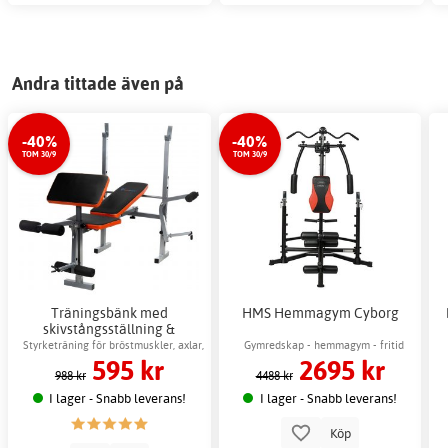
Andra tittade även på
-40%
-40%
TOM 30/9
TOM 30/9
Träningsbänk med
HMS Hemmagym Cyborg
skivstångsställning &
hantelkudde
Styrketräning för bröstmuskler, axlar,
Gymredskap - hemmagym - fritid
595 kr
2695 kr
magen & armar
988 kr
4488 kr
I lager - Snabb leverans!
I lager - Snabb leverans!
Köp