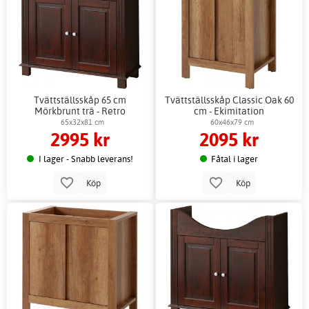
Tvättställsskåp 65 cm
Tvättställsskåp Classic Oak 60
Mörkbrunt trä - Retro
cm - Ekimitation
65x32x81 cm
60x46x79 cm
2995 kr
2095 kr
I lager - Snabb leverans!
Fåtal i lager
Köp
Köp