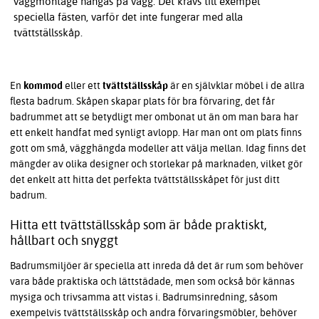
väggmontage hängas på vägg. Det krävs till exempel
speciella fästen, varför det inte fungerar med alla
tvättställsskåp.
En
kommod
eller ett
tvättställsskåp
är en självklar möbel i de allra
flesta badrum. Skåpen skapar plats för bra förvaring, det får
badrummet att se betydligt mer ombonat ut än om man bara har
ett enkelt handfat med synligt avlopp. Har man ont om plats finns
gott om små, vägghängda modeller att välja mellan. Idag finns det
mängder av olika designer och storlekar på marknaden, vilket gör
det enkelt att hitta det perfekta tvättställsskåpet för just ditt
badrum.
Hitta ett tvättställsskåp som är både praktiskt,
hållbart och snyggt
Badrumsmiljöer är speciella att inreda då det är rum som behöver
vara både praktiska och lättstädade, men som också bör kännas
mysiga och trivsamma att vistas i. Badrumsinredning, såsom
exempelvis tvättställsskåp och andra förvaringsmöbler, behöver