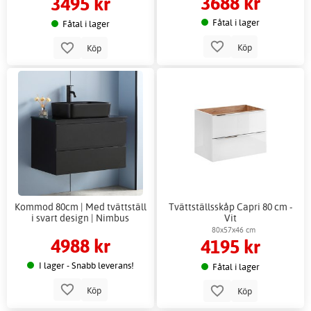
3688 kr
3495 kr
Fåtal i lager
Fåtal i lager
Köp
Köp
Kommod 80cm | Med tvättställ
Tvättställsskåp Capri 80 cm -
i svart design | Nimbus
Vit
80x57x46 cm
4988 kr
4195 kr
I lager - Snabb leverans!
Fåtal i lager
Köp
Köp