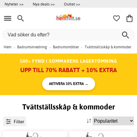
Nyheter >>
Nya deals >>
Outlet >>
Hem
>
Badrumsinredning
>
Badrumsmöbler
>
Tvättställsskåp & kommoder
500+ FYND I SOMMARENS LAGERTÖMNING
UPP TILL 70% RABATT + 10% EXTRA
AKTIVERA 10% EXTRA →
Tvättställsskåp & kommoder
Filter