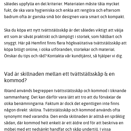
således uppfylla en del kriterier. Materialen måste tåla mycket
fukt, de ska vara hygieniska och enkla att rengöra och eftersom
badrum ofta är ganska små bör designen vara smart och kompakt.
Ska du köpa ett nytt tvättställsskåp är det således viktigt att välja
ett som är såväl praktiskt och lämpligt i storlek, som hållbart och
snyggt. Här på Hemfint finns flera högkvalitativa tvättställsskåp att
köpa billigt online, i olika utföranden, storlekar och material.
Önskar du tips och råd? Kontakta vår kundtjänst, så hjälper vi dig.
Vad är skillnaden mellan ett tvättställsskåp & en
kommod?
Ibland används begreppen tvättsställsskåp och kommod i liknande
sammanhang. Det kan därför vara lätt att tro att du förväxlar de
olika benämningarna. Faktum är dock det egentligen inte finns
någon direkt skillna. Tvättställsskåp och kommod används ofta
synonymt med varandra. Den enda skillnaden är alltså en språklig
sådan, där kommod helt enkelt är ett äldre ord för att beskriva en
möbel med ett nedsänkt handfat och skåp undertill. I vissa