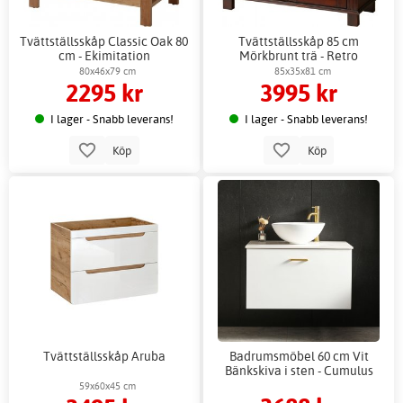
Tvättställsskåp Classic Oak 80
Tvättställsskåp 85 cm
cm - Ekimitation
Mörkbrunt trä - Retro
80x46x79 cm
85x35x81 cm
2295 kr
3995 kr
I lager - Snabb leverans!
I lager - Snabb leverans!
Köp
Köp
Tvättställsskåp Aruba
Badrumsmöbel 60 cm Vit
Bänkskiva i sten - Cumulus
59x60x45 cm