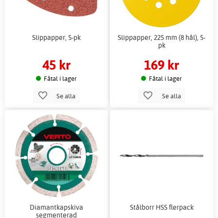
Slippapper, 5-pk
Slippapper, 225 mm (8 hål), 5-
pk
45 kr
169 kr
Fåtal i lager
Fåtal i lager
Se alla
Se alla
Diamantkapskiva
Stålborr HSS flerpack
segmenterad