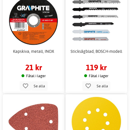
Kapskiva, metall, INOX
Sticksågblad, BOSCH-modell
21 kr
119 kr
Fåtal i lager
Fåtal i lager
Se alla
Se alla