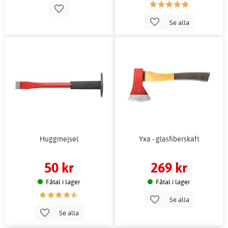
Se alla
Huggmejsel
Yxa - glasfiberskaft
50 kr
269 kr
Fåtal i lager
Fåtal i lager
Se alla
Se alla