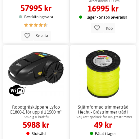
Arbetsbredd 153 cm
57995 kr
16995 kr
Beställningsvara
I lager - Snabb leverans!
Köp
Se alla
Robotgräsklippare Lyfco
Stjärnformad trimmertråd
E1800-1 för upp till 1500 m²
Hecht - Grästrimmer tråd i
flera längder
Smidig & kraftfull
Välj rätt tjocklek för din grästrimmer
5988 kr
49 kr
Slutsåld
Fåtal i lager