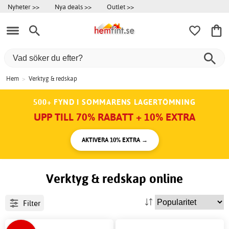
Nyheter >>
Nya deals >>
Outlet >>
Hem
>
Verktyg & redskap
500+ FYND I SOMMARENS LAGERTÖMNING
UPP TILL 70% RABATT + 10% EXTRA
AKTIVERA 10% EXTRA →
Verktyg & redskap online
Filter