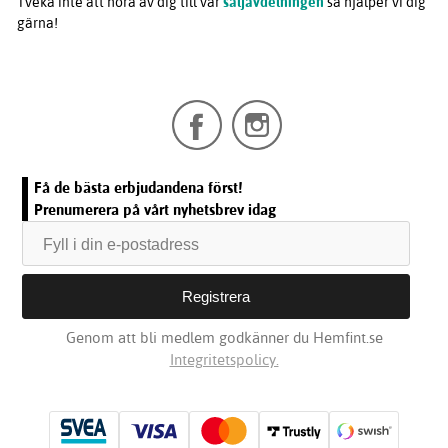
Tveka inte att höra av dig till vår
säljavdelningen
så hjälper vi dig
gärna!
Få de bästa erbjudandena först!
Prenumerera på vårt nyhetsbrev idag
Genom att bli medlem godkänner du Hemfint.se
Integritetspolicy.