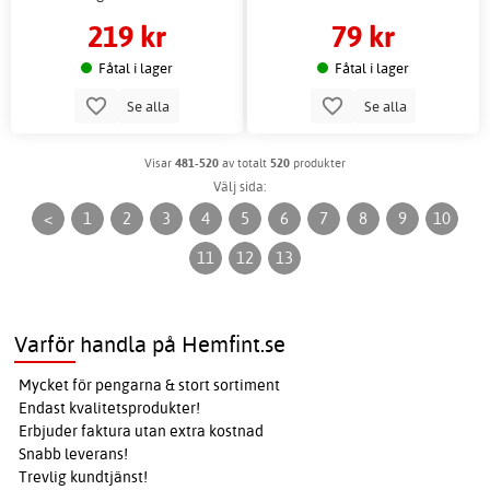
219 kr
79 kr
Fåtal i lager
Fåtal i lager
Se alla
Se alla
Visar
481-520
av totalt
520
produkter
Välj sida:
<
1
2
3
4
5
6
7
8
9
10
11
12
13
Varför handla på Hemfint.se
Mycket för pengarna & stort sortiment
Endast kvalitetsprodukter!
Erbjuder faktura utan extra kostnad
Snabb leverans!
Trevlig kundtjänst!