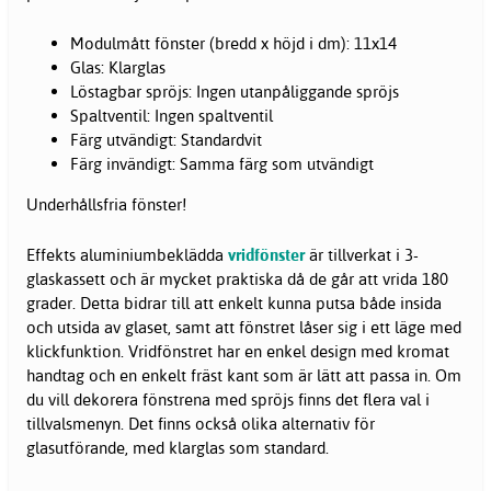
Modulmått fönster (bredd x höjd i dm): 11x14
Glas: Klarglas
Löstagbar spröjs: Ingen utanpåliggande spröjs
Spaltventil: Ingen spaltventil
Färg utvändigt: Standardvit
Färg invändigt: Samma färg som utvändigt
Underhållsfria fönster!
Effekts aluminiumbeklädda
vridfönster
är tillverkat i 3-
glaskassett och är mycket praktiska då de går att vrida 180
grader. Detta bidrar till att enkelt kunna putsa både insida
och utsida av glaset, samt att fönstret låser sig i ett läge med
klickfunktion. Vridfönstret har en enkel design med kromat
handtag och en enkelt fräst kant som är lätt att passa in. Om
du vill dekorera fönstrena med spröjs finns det flera val i
tillvalsmenyn. Det finns också olika alternativ för
glasutförande, med klarglas som standard.