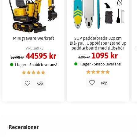
Minigrävare Werkraft
SUP paddelbräda 320 cm
Blå/gul | Uppblåsbar stand up
paddle board med tillbehör
Vikt: 560 kg
1095 kr
44595 kr
1295 kr
52998 kr
I lager - Snabb leverans!
I lager - Snabb leverans!
Köp
Köp
Recensioner