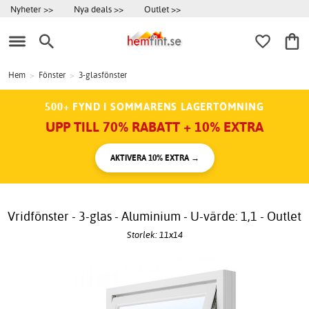
Nyheter >>
Nya deals >>
Outlet >>
Hem
>
Fönster
>
3-glasfönster
500+ FYND I SOMMARENS LAGERTÖMNING
UPP TILL 70% RABATT + 10% EXTRA
AKTIVERA 10% EXTRA →
Vridfönster - 3-glas - Aluminium - U-värde: 1,1 - Outlet
Storlek: 11x14