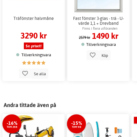
Träfönster halvmåne
Fast fönster 3-glas - trä - U-
värde 1,1 + Drevband
Finns i flera utföranden
3290 kr
1490 kr
2579 kr
Tillverkningsvara
Se priset!
Tillverkningsvara
Köp
Se alla
Andra tittade även på
-16%
-15%
TOM 29/8
TOM 9/8