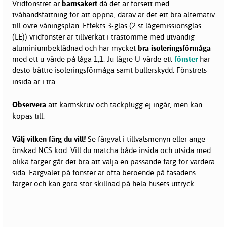
Vridfönstret är
barnsäkert
då det är försett med
tvåhandsfattning för att öppna, därav är det ett bra alternativ
till övre våningsplan. Effekts 3-glas (2 st lågemissionsglas
(LE)) vridfönster är tillverkat i trästomme med utvändig
aluminiumbeklädnad och har mycket
bra isoleringsförmåga
med ett u-värde på låga 1,1. Ju lägre U-värde ett
fönster
har
desto bättre isoleringsförmåga samt bullerskydd. Fönstrets
insida är i trä.
Observera
att karmskruv och täckplugg ej ingår, men kan
köpas till.
Välj vilken färg du vill!
Se färgval i tillvalsmenyn eller ange
önskad NCS kod. Vill du matcha både insida och utsida med
olika färger går det bra att välja en passande färg för vardera
sida. Färgvalet på fönster är ofta beroende på fasadens
färger och kan göra stor skillnad på hela husets uttryck.